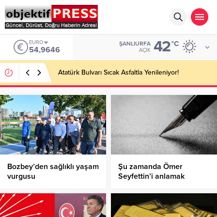
42
EURO
°C
ŞANLIURFA
54,9646
AÇIK
Atatürk Bulvarı Sıcak Asfaltla Yenileniyor!
Bozbey’den sağlıklı yaşam
Şu zamanda Ömer
vurgusu
Seyfettin’i anlamak