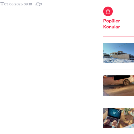
02.17’de 5.8 şiddetinde deprem
03.06.2025 09:18
0
oldu. Afet ve Acil Durum Yönetimi
Başkanlığı (AFAD) sosyal medya
hesabından yaptığı açıklamada Ege
Popüler
Denizi’nde 5.8 şiddetinde deprem
Konular
oldu. AFAD’a göre deprem yerin
yaklaşık olarak 68 Km derinliğinde
meydana geldi. Deprem Muğla,
Aydın, Antalya ve...