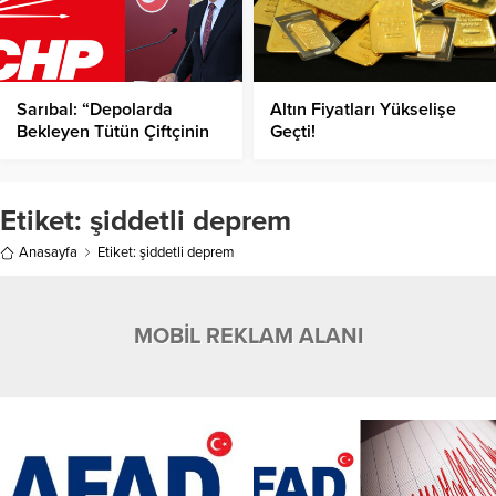
Sarıbal: “Depolarda
Altın Fiyatları Yükselişe
Bekleyen Tütün Çiftçinin
Geçti!
Sırtında Borç Yüküne
Dönüştü”!
Etiket:
şiddetli deprem
Anasayfa
Etiket: şiddetli deprem
MOBİL REKLAM ALANI