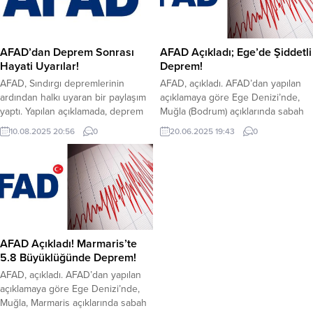
AFAD’dan Deprem Sonrası
AFAD Açıkladı; Ege’de Şiddetli
Hayati Uyarılar!
Deprem!
AFAD, Sındırgı depremlerinin
AFAD, açıkladı. AFAD’dan yapılan
ardından halkı uyaran bir paylaşım
açıklamaya göre Ege Denizi’nde,
yaptı. Yapılan açıklamada, deprem
Muğla (Bodrum) açıklarında sabah
sonrası bölgedeki hasarlı yapılara
19.19’da 4.8 şiddetinde deprem
10.08.2025 20:56
0
20.06.2025 19:43
0
kesinlikle girilmemesi ve riskli
oldu. Afet ve Acil Durum Yönetimi
binaların çevresinde
Başkanlığı (AFAD) sosyal medya
bulunulmaması gerektiği belirtildi.
hesabından yaptığı açıklamada Ege
Ayrıca, haberleşmelerin kısa mesaj
Denizi’nde 4.8 şiddetinde deprem
servisi (SMS) ve internet tabanlı
oldu. AFAD’a göre deprem yerin
mesajlaşma uygulamaları üzerinden
yaklaşık olarak 7 Km derinliğinde
yapılması gerektiğini bildirdi. AFAD,
meydana geldi. Depremle ilgili
acil durumlarda hayatı önem
AFAD’ın sosyal medya...
AFAD Açıkladı! Marmaris’te
taşıyan bilgilerin iletilmesi için kısa...
5.8 Büyüklüğünde Deprem!
AFAD, açıkladı. AFAD’dan yapılan
açıklamaya göre Ege Denizi’nde,
Muğla, Marmaris açıklarında sabah