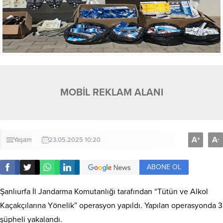
MOBİL REKLAM ALANI
A
A
+
-
Yaşam
23.05.2025 10:20
ABONE OL
Şanlıurfa İl Jandarma Komutanlığı tarafından “Tütün ve Alkol
Kaçakçılarına Yönelik” operasyon yapıldı. Yapılan operasyonda 3
şüpheli yakalandı.