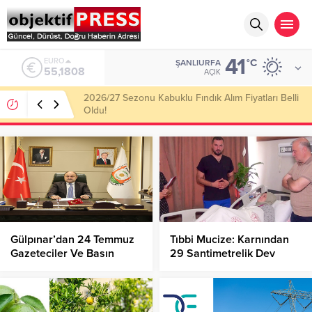
41
ALTIN
°C
ŞANLIURFA
6.662,82
AÇIK
Haliliye Belediyesi Her Gün 4 Bin 898 Kişiye Sıcak
Yemek Ulaştırıyor!
Gülpınar’dan 24 Temmuz
Tıbbi Mucize: Karnından
Gazeteciler Ve Basın
29 Santimetrelik Dev
Bayramı Mesajı!
Miyom Çıkarıldı!