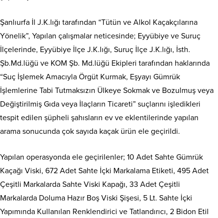
Şanlıurfa İl J.K.lığı tarafından “Tütün ve Alkol Kaçakçılarına
Yönelik”, Yapılan çalışmalar neticesinde; Eyyübiye ve Suruç
İlçelerinde, Eyyübiye İlçe J.K.lığı, Suruç İlçe J.K.lığı, İsth.
Şb.Md.lüğü ve KOM Şb. Md.lüğü Ekipleri tarafından haklarında
“Suç İşlemek Amacıyla Örgüt Kurmak, Eşyayı Gümrük
İşlemlerine Tabi Tutmaksızın Ülkeye Sokmak ve Bozulmuş veya
Değiştirilmiş Gıda veya İlaçların Ticareti” suçlarını işledikleri
tespit edilen şüpheli şahısların ev ve eklentilerinde yapılan
arama sonucunda çok sayıda kaçak ürün ele geçirildi.
Yapılan operasyonda ele geçirilenler; 10 Adet Sahte Gümrük
Kaçağı Viski, 672 Adet Sahte İçki Markalama Etiketi, 495 Adet
Çeşitli Markalarda Sahte Viski Kapağı, 33 Adet Çeşitli
Markalarda Doluma Hazır Boş Viski Şişesi, 5 Lt. Sahte İçki
Yapımında Kullanılan Renklendirici ve Tatlandırıcı, 2 Bidon Etil