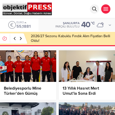
40
ALTIN
°C
ŞANLIURFA
6.660,55
PARÇALI BULUTLU
Haliliye Belediyesi Her Gün 4 Bin 898 Kişiye Sıcak
Yemek Ulaştırıyor!
Belediyesporlu Mine
13 Yıllık Hasret Mert
Türker’den Gümüş
Umut’la Sona Erdi
Madalya!