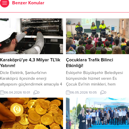
Benzer Konular
Karaköprü’ye 4,3 Milyar TL’lik
Çocuklara Trafik Bilinci
Yatırım!
Etkinliği!
Dicle Elektrik, Şanlıurfa’nın
Eskişehir Büyükşehir Belediyesi
Karaköprü ilçesinde enerji
bünyesinde hizmet veren Es
altyapısını güçlendirmek amacıyla 4
Çocuk Evi’nin minikleri, hem
milyar 383 milyon TL’lik yatırım
eğlenceli hem de öğretici bir
06.04.2026 10:01
0
06.05.2026 10:05
0
gerçekleştirdi. Yapılan yatırımlarla
etkinlikte trafik kurallarını
ilçenin enerji altyapısı yenilenirken,
öğrenmenin keyfini yaşadı.
enerji verimliliği önemli ölçüde
Eskişehir Emniyet Müdürlüğü Trafik
artırıldı. Güneydoğu Anadolu
Denetleme Şube Müdürlüğü eğitici
Bölgesi’nde altı ilde kayıpsız,
personeli tarafından, 02–08 Mayıs
kesintisiz ve kaliteli enerji dağıtımı
Karayolu Trafik Haftası kapsamında