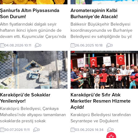
hedefiyle çalışmalarını sürdüren
düzenlenen eğitim programında, Es
Dicle Elektrik, Şanlıurfa
Çocuk Evi miniklerine trafik bilinci
Şanlıurfa Altın Piyasasında
Aromaterapinin Kalbi
Karaköprü’de gerçekleştirdiği
aşılandı. Gerçekleştirilen etkinlikte...
Son Durum!
Burhaniye’de Atacak!
yatırımlarla enerji altyapısını
Altın fiyatlarındaki dalgalı seyir
Balıkesir Büyükşehir Belediyesi
baştan...
haftanın ikinci işlem gününde de
koordinasyonunda ve Burhaniye
devam etti. Kuyumcular Çarşısı’nda
Belediyesi ev sahipliğinde bu yıl
gram altın 6 bin 212 TL
6’ncısıdüzenlenecek olan
04.08.2026 10:11
0
26.06.2025 10:18
0
seviyesinden işlem görürken,
Aromaterapi Festivali için lansman
yatırımcılar ve vatandaşlar
toplantısı gerçekleştirildi. Festivalin
piyasadaki hareketliliği yakından
tanıtım toplantısına; Balıkesir
izliyor. Küresel piyasalardaki
Büyükşehir Belediye Başkanı
gelişmeler ve döviz kurundaki
Ahmet Akın, Burhaniye Belediye
değişimlerin etkisiyle altın
Başkanı Ali Kemal Deveciler,
fiyatlarında yukarı yönlü hareket
Gömeç Belediye Başkanı Melih
sürüyor. Güncel verilere göre gram
Bağcı, Balya Belediye Başkanı
Karaköprü’de Sokaklar
Karaköprü’de Sıfır Atık
altın 6 bin...
Orhan Gaga, Edremit Belediye
Yenileniyor!
Marketler Resmen Hizmete
Başkan Vekili Cavit Cebeci,...
Açıldı!
Karaköprü Belediyesi, Çankaya
Mahallesi’nde altyapısı tamamlanan
Karaköprü Belediyesi tarafından
sokaklarda prestij sokak
Seyrantepe ve Doğukent
uygulamasına hız kesmeden
mahallelerinde hayata geçirilen Sıfır
30.07.2026 11:11
0
03.06.2026 14:34
0
devam ediyor. Rengârenk kilitli
Atık Marketler düzenlenen törenle