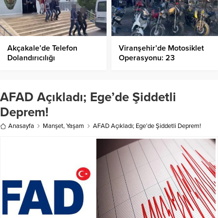
Akçakale’de Telefon
Viranşehir’de Motosiklet
Dolandırıcılığı
Operasyonu: 23
Operasyonu: 4 Şüpheli
Motosiklet Yakalandı!
Suçüstü Yakalandı
AFAD Açıkladı; Ege’de Şiddetli
Deprem!
Anasayfa
Manşet
,
Yaşam
AFAD Açıkladı; Ege’de Şiddetli Deprem!