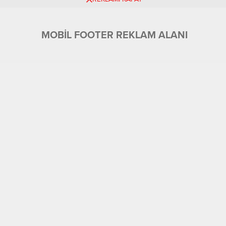
MOBİL FOOTER REKLAM ALANI
Üyelik
Tüm Yazarlar
Künye ve İletişim
Ekonomi
Foto Galeri
Gündem
Eğitim