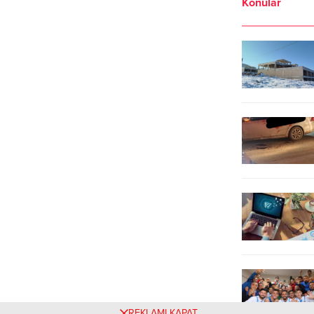
Konular
yaşlarda olduğu belirtilen Ahmet A.,
ediliyor. Şanlıurfa Büyükşehir
epilepsi nöbeti geçirerek 4. kattaki
Belediyesinin, Şair Nabi Dijital
evinin balkonundan düştü. İhbar
Sinema Salonunda beyaz perdeye
üzerine olay yerine 112...
yansıttığı Bulmaca Kulesi Dev
Kuşun Gizemi adlı sinema...
REKLAMI KAPAT