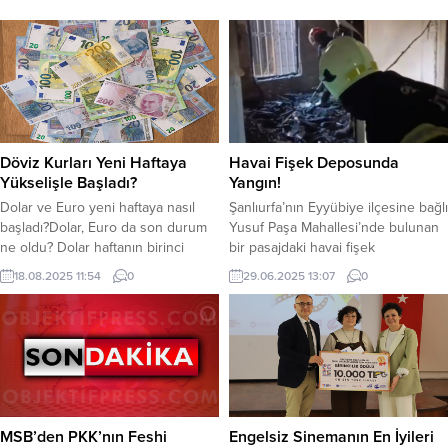
Döviz Kurları Yeni Haftaya
Havai Fişek Deposunda
Yükselişle Başladı?
Yangın!
Dolar ve Euro yeni haftaya nasıl
Şanlıurfa’nın Eyyübiye ilçesine bağlı
başladı?Dolar, Euro da son durum
Yusuf Paşa Mahallesi’nde bulunan
ne oldu? Dolar haftanın birinci
bir pasajdaki havai fişek
işlem gününe yükselişle başladı.
deposunda bugün yangın çıktı.
18.08.2025 11:54
0
29.06.2025 13:07
0
Serbest Piyasada saat 11.40
Eyyübiye ilçesine bağlı Yusuf Paşa
itibariyle 40.88 TL’den alınan dolar,
Mahallesi’nde bulunan bir pasajdaki
40.89 TL’den satılıyor. Euro da ise
havai fişek deposunda bugün
hareketlilik devam ediyor. Aynı saat
yangın çıktı. Yangının çıkış nedeni
itibariyle 47.80 TL’den alınan euro,
henüz tespit edilemedi.
47.83 TL’den satılıyor. YAZI ARASI...
Çevredekilerin ihbarı üzerine olay
yerine çok sayıda itfaiye ekibi sevk
edildi. İtfaiye ekipleri,...
MSB’den PKK’nın Feshi
Engelsiz Sinemanın En İyileri