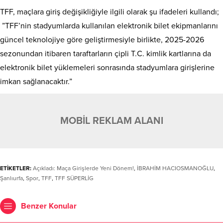
TFF, maçlara giriş değişikliğiyle ilgili olarak şu ifadeleri kullandı;
”TFF’nin stadyumlarda kullanılan elektronik bilet ekipmanlarını
güncel teknolojiye göre geliştirmesiyle birlikte, 2025-2026
sezonundan itibaren taraftarların çipli T.C. kimlik kartlarına da
elektronik bilet yüklemeleri sonrasında stadyumlara girişlerine
imkan sağlanacaktır.”
MOBİL REKLAM ALANI
ETİKETLER:
Açıkladı: Maça Girişlerde Yeni Dönem!
,
İBRAHİM HACIOSMANOĞLU
,
Şanlıurfa
,
Spor
,
TFF
,
TFF SÜPERLİG
Benzer Konular