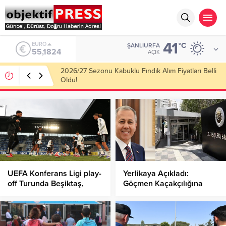
41
ALTIN
°C
ŞANLIURFA
6.662,10
AÇIK
Haliliye Belediyesi Her Gün 4 Bin 898 Kişiye Sıcak
Yemek Ulaştırıyor!
UEFA Konferans Ligi play-
Yerlikaya Açıkladı:
off Turunda Beşiktaş,
Göçmen Kaçakçılığına
Lausanne’nin Konuğu
Büyük Darbe!
Oluyor!