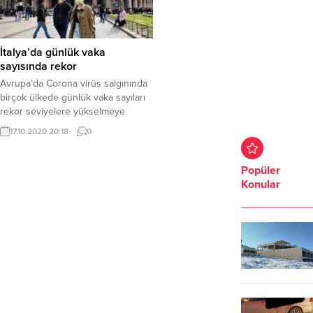
İtalya’da günlük vaka
sayısında rekor
Avrupa’da Corona virüs salgınında
birçok ülkede günlük vaka sayıları
rekor seviyelere yükselmeye
devam ediyor. İtalya’da bugün
17.10.2020 20:18
0
Corona virüs salgının başladığı ilk
günden bu yana ilk kez günlük
vaka sayısı 10 bini aştı. İtalya Sağlık
Popüler
Bakanlığı tarafından yapılan
Konular
açıklamada, ülke genelinde son 24
saatte 10 bin 10 yeni vakanın
tespit...