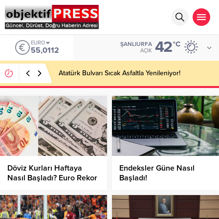
42
EURO
°C
ŞANLIURFA
55,0112
AÇIK
Atatürk Bulvarı Sıcak Asfaltla Yenileniyor!
Döviz Kurları Haftaya
Endeksler Güne Nasıl
Nasıl Başladı? Euro Rekor
Başladı!
Kırmaya Devam Ediyor!