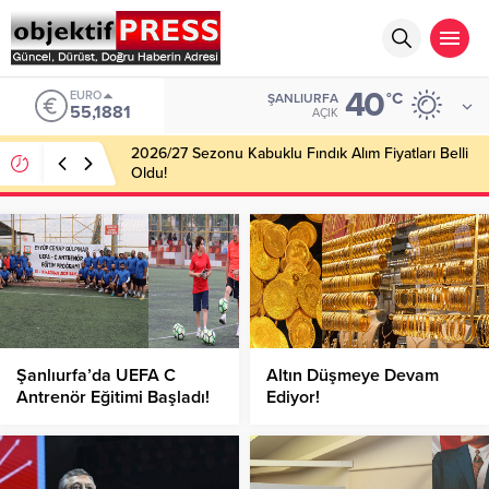
40
EURO
°C
ŞANLIURFA
55,1881
AÇIK
2026/27 Sezonu Kabuklu Fındık Alım Fiyatları Belli
Oldu!
Şanlıurfa’da UEFA C
Altın Düşmeye Devam
Antrenör Eğitimi Başladı!
Ediyor!