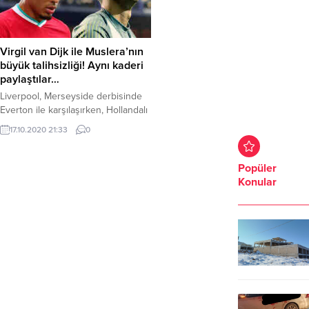
Virgil van Dijk ile Muslera’nın
büyük talihsizliği! Aynı kaderi
paylaştılar…
Liverpool, Merseyside derbisinde
Everton ile karşılaşırken, Hollandalı
savunmacı Van Dijk, Galatasaraylı
17.10.2020 21:33
0
kaleci Fernando Muslera ile aynı
kaderi paylaştı...
Popüler
Konular