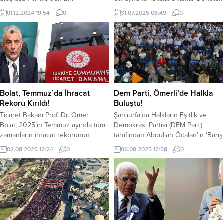
yakalanırken, diğerinin yakalanması
ile karşılaşacak. Shaktar Donetsk-
01.12.2024 19:54
0
31.07.2025 08:49
0
için çalışmalar devam ediyor. Olay,
Beşiktaş maçı, Reymana
Birecik ilçesine bağlı Böğürtlen
Stadyumu’nda bu akşam saat
Mahallesinde gerçekleşti. Şanlıurfa
21.00’de başlayacak. Maçta Juan
Valiliği’nin güvenlik güçlerine
Martinez Munuera düdük çalacak.
yönelik havaya ateş edilmemesi
Siyah-beyazlılar, ilk maçta
yönündeki uyarıları ve denetimleri
sahasında 4-2 mağlup mağlup
doğrultusunda, Jandarma ekipleri
olmuştu. Siyah-beyazlılar, rövanş
düğünde silah kullanıldığını tespit
mücadelesinde tur için, 3 farklı
Bolat, Temmuz’da İhracat
Dem Parti, Ömerli’de Halkla
etti. Yapılan incelemeler sonucu,
galibiyete ihtiyacı var. Beşiktaş
Rekoru Kırıldı!
Buluştu!
ruhsatsız...
Shaktar’ı elemesi durumunda bir...
Ticaret Bakanı Prof. Dr. Ömer
Şanlıurfa’da Halkların Eşitlik ve
Bolat, 2025’in Temmuz ayında tüm
Demokrasi Partisi (DEM Parti)
zamanların ihracat rekorunun
tarafından Abdullah Öcalan’ın ‘Barış
kırıldığını açıkladı. Bolat, Temmuz
ve Demokratik Toplum Çağrısı’nı
02.08.2025 12:24
0
06.08.2025 12:58
0
ayında 25 milyar Dolar ile tüm
toplumsallaştırmak amacıyla
zamanların en yüksek ihracat
düzenlenen, Barış ve Demokratik
rekorunun kırıldığını açıkladı.
Toplum Buluşmaları tamamlandı.
Geçen yıl Temmuz ayındaki ihracat
Final ve 280’inci toplantısı
22.5 milyar Dolar olmuştu. Ocak –
Halfeti’nin Ömerli Mahallesi’nde
Temmuz döneminde ihracatı yüzde
yapıldı. Toplantı, Öcalan’ın doğduğu
5,2’lik artışla 156,4 milyar Dolara
evin bahçesinde gerçekleştirildi.