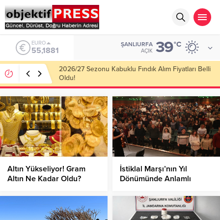
39
ALTIN
°C
ŞANLIURFA
6.660,55
AÇIK
Haliliye Belediyesi Her Gün 4 Bin 898 Kişiye Sıcak
Yemek Ulaştırıyor!
Altın Yükseliyor! Gram
İstiklal Marşı’nın Yıl
Altın Ne Kadar Oldu?
Dönümünde Anlamlı
Konser!