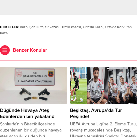
ETİKETLER:
kaza
,
Şanlıurfa
,
tır kazası
,
Trafik kazası
,
Urfa'da Kaza!
,
Urfa'da Korkutan
Kaza!
Benzer Konular
Düğünde Havaya Ateş
Beşiktaş, Avrupa’da Tur
Edenlerden biri yakalandı
Peşinde!
Şanlıurfa’nın Birecik ilçesinde
UEFA Avrupa Ligi’ne 2. Eleme Turu,
düzenlenen bir düğünde havaya
rövanş mücadelesinde Beşiktaş,
ateş açan iki kişiden biri
Ukrayna temsilcisi Shaktar Donetsk