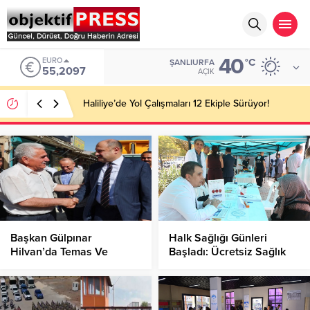
40
EURO
°C
ŞANLIURFA
55,2097
AÇIK
Haliliye’de Yol Çalışmaları 12 Ekiple Sürüyor!
Başkan Gülpınar
Halk Sağlığı Günleri
Hilvan’da Temas Ve
Başladı: Ücretsiz Sağlık
İncelemelerde Bulundu!
Taramaları ve Etkinlikler
Düzenleniyor