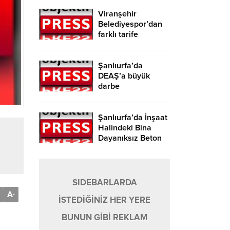
Viranşehir
Belediyespor’dan
farklı tarife
Şanlıurfa’da
DEAŞ’a büyük
darbe
Şanlıurfa’da İnşaat
Halindeki Bina
Dayanıksız Beton
Nedeniyle Yıkıldı!
SIDEBARLARDA
A
-
İSTEDİĞİNİZ HER YERE
BUNUN GİBİ REKLAM