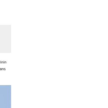
inin
lans