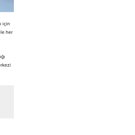
 için
ile her
ığı
erkezi