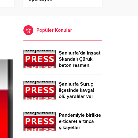
Popüler Konular
Şanlıurfa’da inşaat
Skandalı Çürük
beton resmen
belgelendi
Şanlıurfa Suruç
ilçesinde kavga!
ölü yaralılar var
Pandemiyle birlikte
e-ticaret artınca
şikayetler
de katlandı