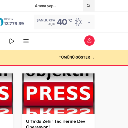
40
BIST
°C
ŞANLIURFA
13.779,39
AÇIK
TÜMÜNÜ GÖSTER →
Urfa’da Zehir Tacirlerine Dev
Operasyon!