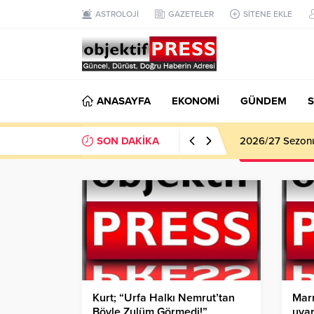
ASTROLOJİ
GAZETELER
SİTENE EKLE
ANASAYFA
EKONOMİ
GÜNDEM
S
SON DAKİKA
Haliliye Beledi
Kurt; “Urfa Halkı Nemrut’tan
Marm
Böyle Zulüm Görmedi!”
uyar