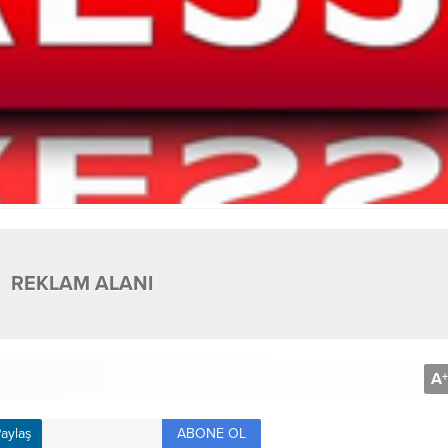
REKLAM ALANI
A
+
ABONE OL
aylaş