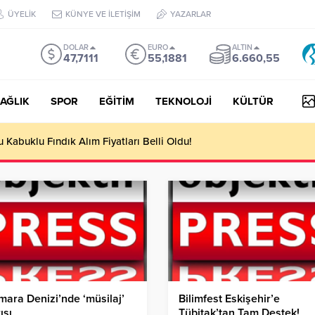
ÜYELİK
KÜNYE VE İLETİŞİM
YAZARLAR
DOLAR
EURO
ALTIN
47,7111
55,1881
6.660,55
AĞLIK
SPOR
EĞİTİM
TEKNOLOJİ
KÜLTÜR
yesi Her Gün 4 Bin 898 Kişiye Sıcak Yemek Ulaştırıyor!
ara Denizi’nde ‘müsilaj’
Bilimfest Eskişehir’e
ısı
Tübitak’tan Tam Destek!