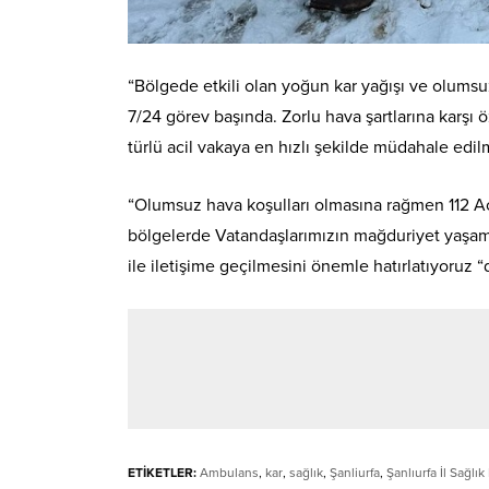
“Bölgede etkili olan yoğun kar yağışı ve olumsu
7/24 görev başında. Zorlu hava şartlarına karşı
türlü acil vakaya en hızlı şekilde müdahale edi
“Olumsuz hava koşulları olmasına rağmen 112 Aci
bölgelerde Vatandaşlarımızın mağduriyet yaşama
ile iletişime geçilmesini önemle hatırlatıyoruz “
ETİKETLER:
Ambulans
,
kar
,
sağlık
,
Şanliurfa
,
Şanlıurfa İl Sağl