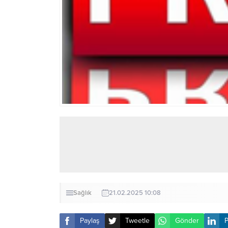
Sağlık
21.02.2025 10:08
Paylaş
Tweetle
Gönder
P