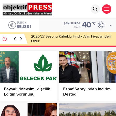
40
ALTIN
°C
ŞANLIURFA
6.660,55
AÇIK
Haliliye Belediyesi Her Gün 4 Bin 898 Kişiye Sıcak
Yemek Ulaştırıyor!
Baysal: “Mevsimlik İşçilik
Esnaf Sarayı’ndan İndirim
Eğitim Sorununu
Desteği!
Derinleştiriyor”