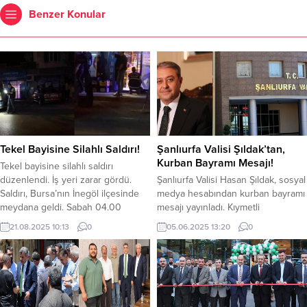
Benzer Konular
Tekel Bayisine Silahlı Saldırı!
Şanlıurfa Valisi Şıldak’tan,
Kurban Bayramı Mesajı!
Tekel bayisine silahlı saldırı
düzenlendi. İş yeri zarar gördü.
Şanlıurfa Valisi Hasan Şıldak, sosyal
Saldırı, Bursa’nın İnegöl ilçesinde
medya hesabından kurban bayramı
meydana geldi. Sabah 04.00
mesajı yayınladı. Kıymetli
sularında Osmaniye mahallesinde
Hemşehrilerim, Millet olarak
21.08.2025 10:13
0
05.06.2025 13:20
0
tekel bayisine kimliği henüz
dayanışma, birlik ve
belirlenemeyen şahıslar tarafından
beraberliğimizin güçlendiği en
gerçekleşti. Plakası belirlenemeyen
önemli günlerden olan mübarek
arabayla işyerinin önüne geldiler.
Kurban Bayramı’na ulaşmanın
Defalarca ateş edip kaçtılar.
mutluluğunu yaşıyoruz. Aynı
Çevredekilerin ihbarı üzerine çok
zamanda yardımlaşma ve