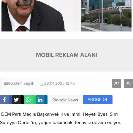
MOBİL REKLAM ALANI
A
A
+
-
Gündem
Sağlık
28.04.2025 12:46
ABONE OL
DEM Parti Meclis Başkanvekili ve İmralı Heyeti üyesi Sırrı
Süreyya Önder’in, yoğun bakımdaki tedavisi devam ediyor.