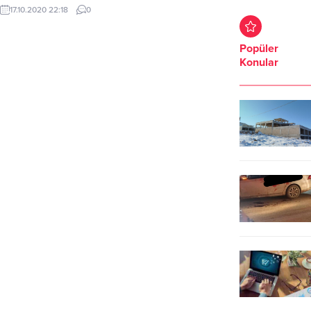
ziyaret ediyor. Cumhurbaşkanı
17.10.2020 22:18
0
Erdoğan ile Cumhurbaşkanı
Yardımcısı Fuat Oktay, Hazine ve
Maliye Bakanı Berat Albayrak,
Popüler
Cumhurbaşkanlığı İletişim Başkanı
Konular
Fahrettin Altun, Cumhurbaşkanlığı
Sözcüsü İbrahim Kalın da
helikopterle Zonguldak’a gitti.
Erdoğan’ı, Enerji ve Tabii Kaynaklar
Bakanı Fatih Dönmez, Enerji ve
Tabii...