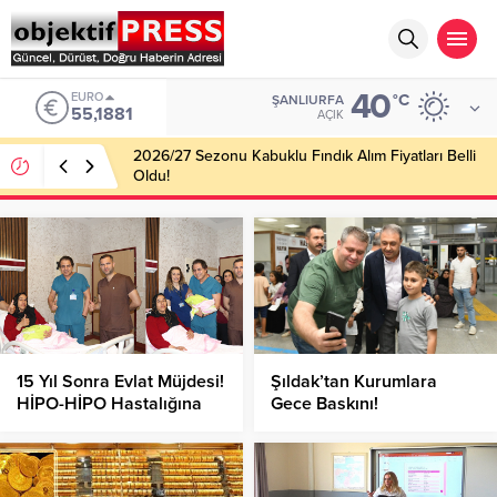
40
ALTIN
°C
ŞANLIURFA
6.660,55
AÇIK
2026/27 Sezonu Kabuklu Fındık Alım Fiyatları Belli
Oldu!
15 Yıl Sonra Evlat Müjdesi!
Şıldak’tan Kurumlara
HİPO-HİPO Hastalığına
Gece Baskını!
Rağmen Mucize
Gerçekleşti!