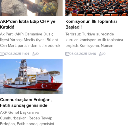
AKP’den İstifa Edip CHP’ye
Komisyonun İlk Toplantısı
Katıldı!
Başladı!
Ak Parti (AKP) Osmaniye Düziçi
Terörsüz Türkiye sürecinde
İlçesi Yarbaşı Meclis üyesi Bülent
kurulan komisyonun ilk toplantısı
Can Mart, partisinden istifa ederek
başladı. Komisyona, Numan
Cumhuriyet Halk Partisi’ne (CHP)
Kurtulmuş başkanlık ediyor.
07.08.2025 11:04
0
05.08.2025 12:40
0
katıldı. Mart, istifa haberini şu
Terörsüz Türkiye sürecinde 48
ifadelerle açıkladı; “Türkiye
kişilik üyeden oluşan komisyonun
olağanüstü bir süreçten geçerken,
ilk toplantısı saat 11.40’ta başladı.
bu duruma seyirci kalmamak adına
Kurtulmuş, toplantı öncesinde şu
AKP’den istifa etmiş bulunuyorum.
ifadeleri kullandı; “Bu salonda yeni
Bundan sonraki siyasi mücadeleyi
bir dönemin başlangıcına şahitlik
baba ocağı olan Cumhuriyet Halk
ediyoruz. Tarihi bir dönüm
Partisi’ne...
noktasındayız. Silah bırakma süreci
Cumhurbaşkanı Erdoğan,
bir pazarlığın sonucu...
Fatih sondaj gemisinde
AKP Genel Başkanı ve
Cumhurbaşkanı Recep Tayyip
Erdoğan, Fatih sondaj gemisini