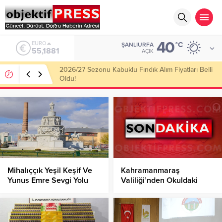
40
ALTIN
°C
ŞANLIURFA
6.660,55
AÇIK
Haliliye Belediyesi Her Gün 4 Bin 898 Kişiye Sıcak
Yemek Ulaştırıyor!
Mihalıççık Yeşil Keşif Ve
Kahramanmaraş
Yunus Emre Sevgi Yolu
Valiliği’nden Okuldaki
Rotası Başlıyor!
Saldırı ile ilgili Açıklama!