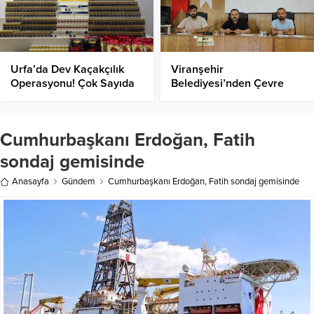
Urfa’da Dev Kaçakçılık
Viranşehir
Operasyonu! Çok Sayıda
Belediyesi’nden Çevre
Gözaltı!
Dostu Kampanya: “Her
Cana Bir Fidan
Cumhurbaşkanı Erdoğan, Fatih
sondaj gemisinde
Anasayfa
Gündem
Cumhurbaşkanı Erdoğan, Fatih sondaj gemisinde