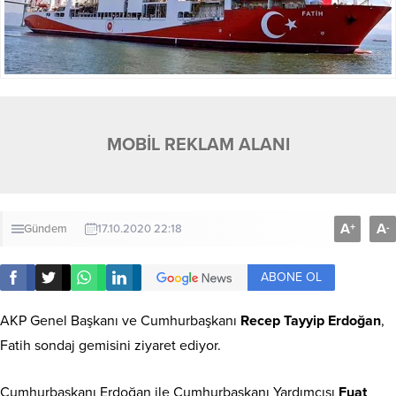
MOBİL REKLAM ALANI
A
A
+
-
Gündem
17.10.2020 22:18
ABONE OL
AKP Genel Başkanı ve Cumhurbaşkanı
Recep Tayyip Erdoğan
,
Fatih sondaj gemisini ziyaret ediyor.
Cumhurbaşkanı Erdoğan ile Cumhurbaşkanı Yardımcısı
Fuat