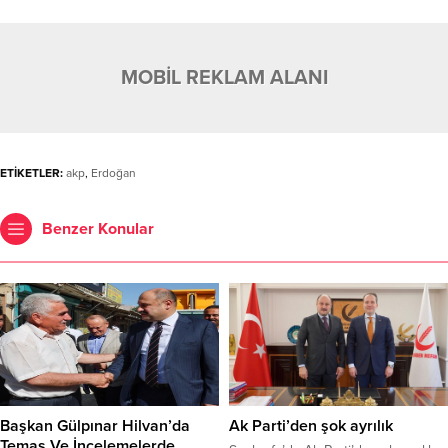
MOBİL REKLAM ALANI
ETİKETLER:
akp
,
Erdoğan
Benzer Konular
Başkan Gülpınar Hilvan’da
Ak Parti’den şok ayrılık
Temas Ve İncelemelerde