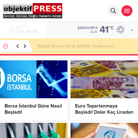
41
ALTIN
°C
ŞANLIURFA
6.488,95
AÇIK
Temmuzda IPARD III Kapsamında 634,3 Milyon Lira
Hibe Ödemesi Yapıldı!
Borsa İstanbul Güne Nasıl
Euro Toparlanmaya
Başladı!
Başladı! Dolar Kaç Liradan
İşlem Görüyor?