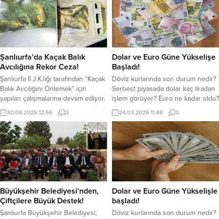
Şanlıurfa’da Kaçak Balık
Dolar ve Euro Güne Yükselişe
Avcılığına Rekor Ceza!
Başladı!
Şanlıurfa İl J.K.lığı tarafından “Kaçak
Döviz kurlarında son durum nedir?
Balık Avcılığını Önlemek” için
Serbest piyasada dolar kaç liradan
yapılan çalışmalarına devam ediyor.
işlem görüyor? Euro ne kadar oldu?
Şanlıurfa İl Jandarma Komutanlığı
Haftanın ikinci işlem gününde
30.04.2025 12:56
0
24.03.2026 11:48
0
26.04.2025 günü, Bozova
Dolar ve euro güne yükselişle
İlçesinde, Bozova Asayiş. Bot
başladı. ABD Merkez Bankası (FED)
Komutanlığı ve JASAT ekiplerince,
faiz indirimi konusunda ki temkinli
A.P. , Ö.S. ve M.G.E. isimli şahısların
davranışları ve erteleyeceğine
(400) metre uzunluğunda kullanımı
yönelik beklentiler doların
yasak olan misina balık ağı germek
yükselmesinde etkili oldu. Serbest
suretiyle avcılık yaptıkları tespit
döviz piyasasında dolar saat 11.45...
edildi....
Büyükşehir Belediyesi’nden,
Dolar ve Euro Güne Yükselişle
Çiftçilere Büyük Destek!
başladı!
Şanlıurfa Büyükşehir Belediyesi,
Döviz kurlarında son durum nedir?