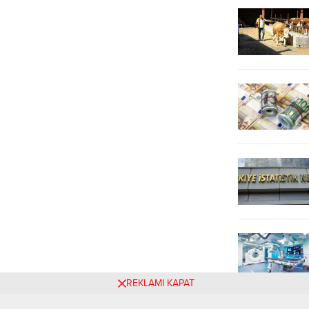
0,15 değer kaybederek 14.009,02
kapanışı 13.809,88 puandan yaptı....
puana geriledi. BİST 100 endeksi,
pazartesi günü...
REKLAMI KAPAT