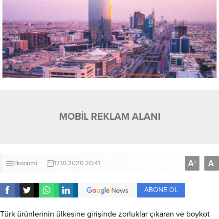
MOBİL REKLAM ALANI
A
A
+
-
Ekonomi
17.10.2020 20:41
ABONE OL
Türk ürünlerinin ülkesine girişinde zorluklar çıkaran ve boykot