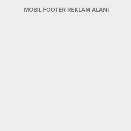
MOBİL FOOTER REKLAM ALANI
Üyelik
Tüm Yazarlar
Künye ve İletişim
Ekonomi
Foto Galeri
Gündem
Eğitim
Köşe Yazıları
Manşet