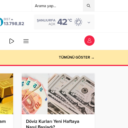
42
BIST
°C
ŞANLIURFA
13.798,82
AÇIK
TÜMÜNÜ GÖSTER →
ram
Döviz Kurları Yeni Haftaya
Nasıl Başladı?