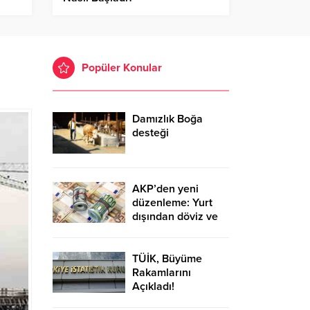
Popüler Konular
Damızlık Boğa
desteği
AKP’den yeni
düzenleme: Yurt
dışından döviz ve
altın getirenden
vergi alınmayacak
TÜİK, Büyüme
Rakamlarını
Açıkladı!