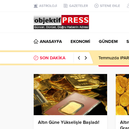
ASTROLOJİ
GAZETELER
SİTENE EKLE
ANASAYFA
EKONOMİ
GÜNDEM
S
SON DAKİKA
Temmuzda IPARD
Altın Güne Yükselişle Başladı!
Altı
Gram