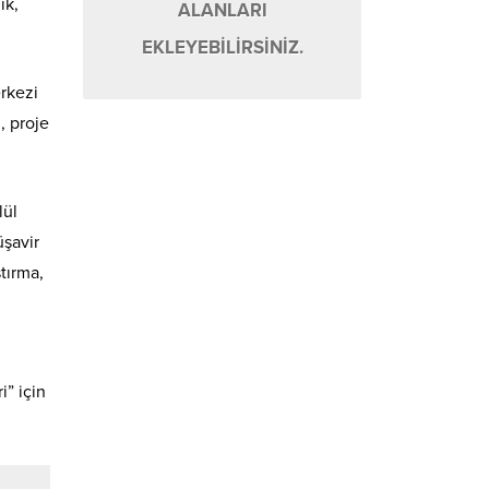
ık,
ALANLARI
EKLEYEBİLİRSİNİZ.
rkezi
, proje
lül
üşavir
ştırma,
i” için