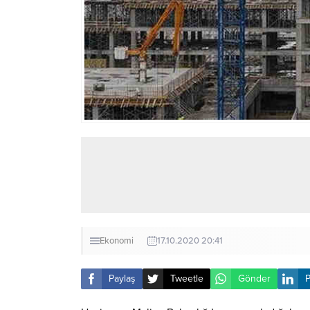
Ekonomi
17.10.2020 20:41
Paylaş
Tweetle
Gönder
P