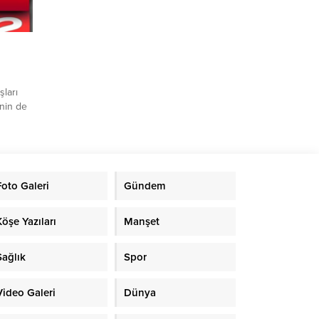
şları
’nin de
ülkeye
ameyi
in en
k
n altın
Foto Galeri
Gündem
Köşe Yazıları
Manşet
Sağlık
Spor
Video Galeri
Dünya