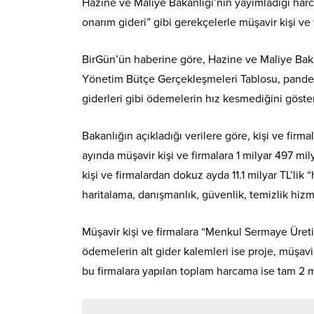
Hazine ve Maliye Bakanlığı’nın yayımladığı harc
onarım gideri” gibi gerekçelerle müşavir kişi ve
BirGün’ün haberine göre,
Hazine ve Maliye Bak
Yönetim Bütçe Gerçekleşmeleri Tablosu, pande
giderleri gibi ödemelerin hız kesmediğini göste
Bakanlığın açıkladığı verilere göre, kişi ve fir
ayında müşavir kişi ve firmalara 1 milyar 497 mi
kişi ve firmalardan dokuz ayda 11.1 milyar TL’lik 
haritalama, danışmanlık, güvenlik, temizlik hizm
Müşavir kişi ve firmalara “Menkul Sermaye Üre
ödemelerin alt gider kalemleri ise proje, müşavi
bu firmalara yapılan toplam harcama ise tam 2 mi