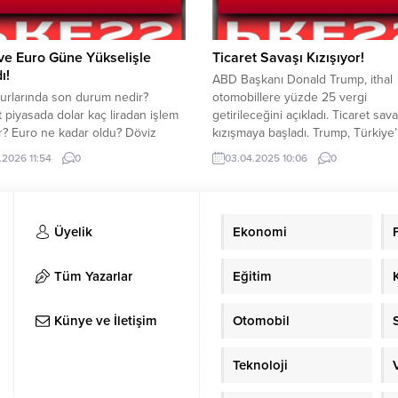
ve Euro Güne Yükselişle
Ticaret Savaşı Kızışıyor!
ı!
ABD Başkanı Donald Trump, ithal
urlarında son durum nedir?
otomobillere yüzde 25 vergi
 piyasada dolar kaç liradan işlem
getirileceğini açıkladı. Ticaret sava
? Euro ne kadar oldu? Döviz
kızışmaya başladı. Trump, Türkiye
ında dolar ve euro güne
aralarında bulunduğu çok sayıda 
.2026 11:54
0
03.04.2025 10:06
0
şle başladı. ABD Merkez
ek gümrük vergisi getiren kararn
’nın faiz indirimini ertelemesi
imzaladı. Trump, “Amerikan tarihin
 yükselmesinde etkili olmaya
önemli günlerinden biri, ekonomi
ediyor. Dolar dün günü 44.33
bağımsızlığımızın duyurusu, ABD’ni
Üyelik
Ekonomi
kapattı. Bugün güne 44.34 TL’den
çağı geliyor” diyerek kararnameyi
örmeye başlayan dolar,...
açıkladı. ABD Başkanın imzaladığı
kararnameye...
Tüm Yazarlar
Eğitim
Künye ve İletişim
Otomobil
Teknoloji