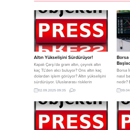
Altın Yükselişini Sürdürüyor!
Borsa 
Başlad
Kapalı Çarşı’da gram altın, çeyrek altın
kaç TL’den alıcı buluyor? Ons altın kaç
Borsa İ
dolardan işlem görüyor? Altın yükselişini
nasıl b
sürdürüyor. Uluslararası risklerin
nedir? 
artmasıyla birlikte güvenli liman olarak
endeksi
02.09.2025 09:35
0
09.04
bilinen altında hareketlilik devam ediyor.
riskler,
Altın tarihi rekorlar kırmaya devam ediyor.
yüksel
Kapalı Çarşı’da altın fiyatları; Saat 09.35
düşmesi
itibariyle gram altın 4.618 TL, çeyrek
göre ya
altın...
başlay
yaklaşı