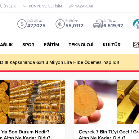
ÜYELİK
KÜNYE VE İLETİŞİM
YAZARLAR
DOLAR
EURO
ALTIN
47,7025
55,0112
6.519,97
AĞLIK
SPOR
EĞİTİM
TEKNOLOJİ
KÜLTÜR
 III Kapsamında 634,3 Milyon Lira Hibe Ödemesi Yapıldı!
n’da Son Durum Nedir?
Çeyrek 7 Bin TL’yi Geçti! G
 Altın Ne Kadar Oldu?
Altın Ne Kadar Oldu?