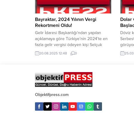
Bayraktar, 2024 Yılının Vergi
Dolar 
Rekortmeni Oldu!
Başlad
Gelir İdaresi Başkanlığı’ndan yapılan
Döviz k
açıklamaya göre Türkiye’nin 2024’te en
Serbest
fazla gelir vergisi ödeyen kişi Selçuk
görüyor
bayraktar oldu. Gelir İdaresi Başkanlığı
piyasas
20.08.2025 12:48
0
25.03
tarafından açıklanan “Gelir vergisi
yükseli
Rekortmenleri” listesinde Bayraktar
Bankası
Yönetim Kurulu Başkanı Bayraktar, ilk
doların
sırayı aldı. Bayraktar, 2 milyar 767 milyon
devam 
587 bin lira ile listenin birinci sırasında
TL’den 
yer aldı.
işlem g
Objektifpress.com