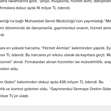
ama rakamlarına göre, “proje, müşavirlik, hizmet alımı, danışmanl
 firmalara dokuz ayda 14 milyar TL ödendi.
anlığı’na bağlı Muhasebat Genel Müdürlüğü’nün yayımladığı “Me
mi döneminde de danışmanlık, gayrimenkul onarım, hizmet alımı
rdi.
malara en yüksek harcama, “Hizmet Alımları” kaleminden yapıldı. Ey
lyon TL ödendi. Bu harcama yıl rekoru olarak da kayıtlara geçti. M
“hizmet” alındı. Firmalardan alınan hizmetler ise müteahhitlik, ara
etleri oldu.
tim Gideri” kaleminden dokuz ayda 436 milyon TL ödendi. Bu
rlik ve kontrol giderleri oldu. “Gayrimenkul Sermaye Üretim Gider
lyar TL’ye ulaştı.