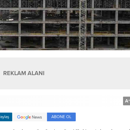
REKLAM ALANI
A
+
ABONE OL
aylaş