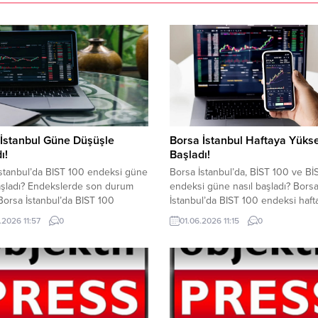
İstanbul Güne Düşüşle
Borsa İstanbul Haftaya Yükse
ı!
Başladı!
stanbul’da BIST 100 endeksi güne
Borsa İstanbul’da, BİST 100 ve Bİ
aşladı? Endekslerde son durum
endeksi güne nasıl başladı? Bors
Borsa İstanbul’da BIST 100
İstanbul’da BIST 100 endeksi hafta
, güne düşüşle başladı. Jeopolitik
işlem gününe yükselişle başladı. 
.2026 11:57
0
01.06.2026 11:15
0
 faiz beklentileri, döviz ve altının
100 endeksi açılışta yaklaşık yüz
mesi BIST 100 endeksinin
artış sağlayarak 13.722,47 puanda
nde etkili oldu. Önceki kapanışa
başladı. BİST 100 endeksi, salı gü
klaşık yüzde 0,05 azalışla
kapanışı 1.64 kayıpla 13.662,75 p
an BİST 100 endeksi, güne
yaptı. BİST 100 endeksi, saat 11.11..
k 13.530,61 puandan işlem...