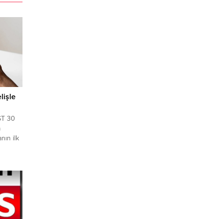
lişle
ST 30
a
nın ilk
BIST
de 0,44
n
nü
uandan
.