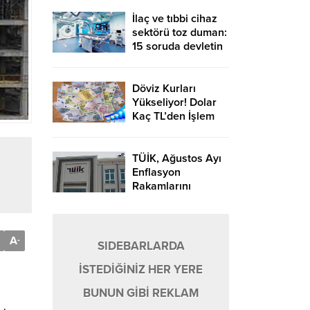
İlaç ve tıbbi cihaz
sektörü toz duman:
15 soruda devletin
feragat baskısı…
Döviz Kurları
Yükseliyor! Dolar
Kaç TL’den İşlem
Görüyor?
TÜİK, Ağustos Ayı
Enflasyon
Rakamlarını
Açıkladı!
A
-
SIDEBARLARDA
İSTEDİĞİNİZ HER YERE
BUNUN GİBİ REKLAM