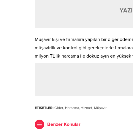
YAZI
Müşavir kişi ve firmalara yapılan bir diğer öde
müşavirlik ve kontrol gibi gerekçelerle firmala
milyon TL’lik harcama ile dokuz ayın en yüksek tu
ETİKETLER:
Gider
,
Harcama
,
Hizmet
,
Müşavir
Benzer Konular