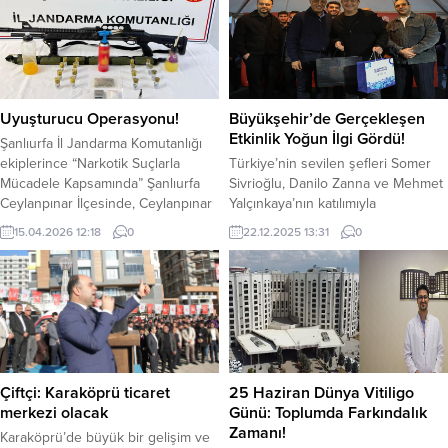
kısıtlamalara neden olabilecek kalça
ekipleri, kazada sıkışan vatandaşları
protezi ameliyatının önüne geçildi.
kurtararak sağlık ekiplerine teslim
Şanlıurfa sağlık tarihinde dönüm
etti.Kaza sonrası bölgeye gelen
noktası sayılacak bir operasyona
sağlık ekipleri, yaralıları ilk
imza atıldı. Kalça ağrısı şikayetiyle
müdahalelerini yaparak hastaneye...
hastaneye başvuran 20 yaşındaki
Uyuşturucu Operasyonu!
Büyükşehir’de Gerçekleşen
Emine Uçar’a yapılan...
Etkinlik Yoğun İlgi Gördü!
Şanlıurfa İl Jandarma Komutanlığı
ekiplerince “Narkotik Suçlarla
Türkiye’nin sevilen şefleri Somer
Mücadele Kapsamında” Şanlıurfa
Sivrioğlu, Danilo Zanna ve Mehmet
Ceylanpınar İlçesinde, Ceylanpınar
Yalçınkaya’nın katılımıyla
İlçe Jandarma Komutanlığı ve
gerçekleşen ‘Şeflerin Rotası’
15.04.2026 12:18
0
22.12.2025 13:31
0
İstihbarat Şube Müdürlüğü
etkinliği büyük ilgi görürken, Burfaş
tarafından, 11.04.2026 günü
B Kafe de yerel üretimi ve nitelikli
uyuşturucu ve uyarıcı madde
hizmet anlayışını ön plana çıkararak
ticareti yaptığı tespit edilen Şüpheli
programa katkı sundu. Türkiye’de
şahıslara yönelik operasyon
büyük ligiyle takip edilen
düzenlendi. Düzenlenen
Masterchef programının ünlü
operasyon sonucunda; 11.50 Gr.
şefleri, ‘Şeflerin Rotası’ programı
Metamfetamin uyuşturucu madde, 1
kapsamında Bursalılarla buluştu.
Çiftçi: Karaköprü ticaret
25 Haziran Dünya Vitiligo
adet mini hassas terazi, 4...
Lezzet...
merkezi olacak
Günü: Toplumda Farkındalık
Zamanı!
Karaköprü’de büyük bir gelişim ve