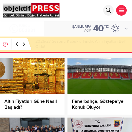
40
ALTIN
°C
ŞANLIURFA
6.660,55
AÇIK
Haliliye Belediyesi Her Gün 4 Bin 898 Kişiye Sıcak
Yemek Ulaştırıyor!
Altın Fiyatları Güne Nasıl
Fenerbahçe, Göztepe’ye
Başladı?
Konuk Oluyor!