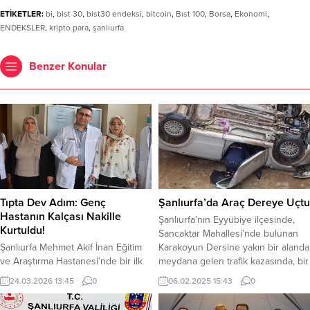
ETİKETLER:
bi
,
bist 30
,
bist30 endeksi
,
bitcoin
,
Bıst 100
,
Borsa
,
Ekonomi
,
ENDEKSLER
,
kripto para
,
şanlıurfa
Benzer Konular
Tıpta Dev Adım: Genç
Şanlıurfa’da Araç Dereye Uçtu
Hastanın Kalçası Nakille
Şanlıurfa’nın Eyyübiye ilçesinde,
Kurtuldu!
Sancaktar Mahallesi’nde bulunan
Şanlıurfa Mehmet Akif İnan Eğitim
Karakoyun Dersine yakın bir alanda
ve Araştırma Hastanesi’nde bir ilk
meydana gelen trafik kazasında, bir
gerçekleştirildi. 20 yaşındaki genç
vatandaş ve bir çocuk araçta
24.03.2026 13:45
0
06.02.2025 15:43
0
hastaya uygulanan “damarlı kemik
sıkışarak yaralandı. Olay yerine hızlı
nakli” sayesinde, ömür boyu
bir şekilde intikal eden itfaiye