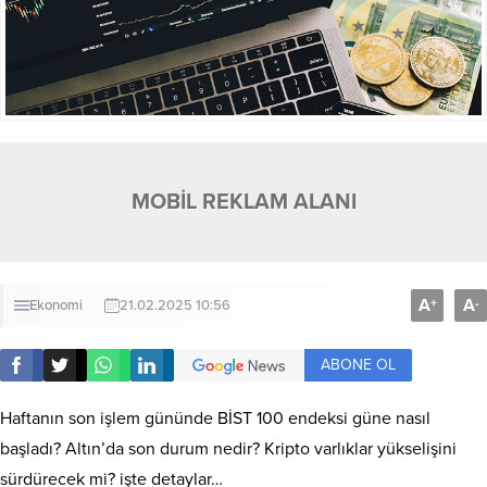
MOBİL REKLAM ALANI
A
A
+
-
Ekonomi
21.02.2025 10:56
ABONE OL
Haftanın son işlem gününde BİST 100 endeksi güne nasıl
başladı? Altın’da son durum nedir? Kripto varlıklar yükselişini
sürdürecek mi? işte detaylar…