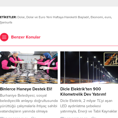
ETİKETLER:
Dolar
,
Dolar ve Euro Yeni Haftaya Hareketli Başladı!
,
Ekonomi
,
euro
,
Şanlıurfa
Benzer Konular
Binlerce Haneye Destek Eli!
Dicle Elektrik’ten 900
Kilometrelik Dev Yatırım!
Burhaniye Belediyesi, sosyal
belediyecilik anlayışı doğrultusunda
Dicle Elektrik, 2 milyar TL’yi aşan
yürüttüğü çalışmalarla ihtiyaç sahibi
LED aydınlatma şebekesi
vatandaşların yanında olmaya
yatırımıyla, Enerji ve Tabii Kaynaklar
devam ediyor. Burhaniye
Bakanlığı verilerine göre 21 dağıtım