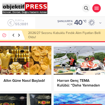
40
ALTIN
°C
ŞANLIURFA
6.660,55
AÇIK
Haliliye Belediyesi Her Gün 4 Bin 898 Kişiye Sıcak
Yemek Ulaştırıyor!
Altın Güne Nasıl Başladı!
Harran Genç TEMA
Kulübü: “Daha Yanmadan
Ormanları Koruyalım”