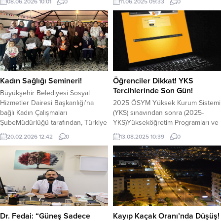
08.06.2026 10:01
0
11.06.2025 09:33
0
Belediyesi Kültür ve Sosyal İşler
şirketi arasında zirveye yerleşti.
Müdürlüğü tarafından sürdürülen
2022’den bu yana 900 kilometreyi
hizmetler kapsamında; ekonomik
aşkın LED aydınlatma hattı kuran
zorluk yaşayan, dezavantajlı
şirket, çevre dostu ve ekonomik
gruplarda yer alan, yaşlı, engelli ve
teknolojilerle modern şehircilik
yalnız yaşayan vatandaşlara yönelik
anlayışına öncülük ediyor. Kayıpsız,
çeşitli sosyal destek programları
kesintisiz ve kaliteli enerji dağıtımı...
hayata geçirilmeye devam ediyor.
Kadın Sağlığı Semineri!
Öğrenciler Dikkat! YKS
Sıcak yemek,...
Tercihlerinde Son Gün!
Büyükşehir Belediyesi Sosyal
Hizmetler Dairesi Başkanlığı’na
2025 ÖSYM Yüksek Kurum Sistemi
bağlı Kadın Çalışmaları
(YKS) sınavından sonra (2025-
ŞubeMüdürlüğü tarafından, Türkiye
YKS)Yükseköğretim Programları ve
Aile Sağlığı ve Planlaması Vakfı (TAP
Kontenjanları Kılavuzu, 30-31
20.02.2026 12:42
0
13.08.2025 10:39
0
Vakfı) iş birliğiylehayata geçirilen
Temuz’da tercih klavuzu
Kadın Sağlığı Seminer Programı
açıklanmıştı. Öğrenciler 1-13
başarıyla tamamlandı.Kadınların
Ağustos tarihlerinde ÖSYM’nin
koruyucu sağlık yaklaşımı
https://ais.osym.gov.tr adresinden
konusunda bilinçlenmesini
T.C. kimlik numarası ve aday
hedefleyen programkapsamında,
şifresiyle veya ÖSYM Aday
temel üreme sağlığı konuları
İşlemleri Mobil Uygulaması’ndan
interaktif bir ortamda ele alındı.
bireysel olarak tercihlerini
Dr. Fedai: “Güneş Sadece
Kayıp Kaçak Oranı’nda Düşüş!