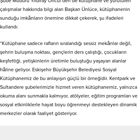
Şube Müdürü Yıldıray Öncül’den de kütüphane ve yürütülen
çalışmalar hakkında bilgi alan Başkan Ünlüce, kütüphanenin
sunduğu imkânların önemine dikkat çekerek, şu ifadeleri
kullandı:
“Kütüphane sadece rafların sıralandığı sessiz mekânlar değil,
şehrin buluşma noktası, gençlerin ders çalıştığı, çocukların
keşfettiği, yetişkinlerin üretimle buluştuğu yaşayan alanlar
hâline geliyor. Eskişehir Büyükşehir Belediyesi Sosyal
Kütüphanemiz de bu anlayışın güçlü bir örneğidir. Kentpark ve
Sultandere şubelerimizle hizmet veren kütüphanemiz, yalnızca
okuma alanı sunmakla kalmıyor, atölyeler, eğitim programları ve
sosyal etkinliklerle hayat boyu öğrenmeyi destekleyen dinamik
merkezler olarak faaliyet gösteriyor.