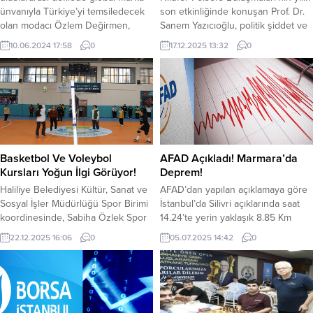
ünvanıyla Türkiye’yi temsiledecek
son etkinliğinde konuşan Prof. Dr.
olan modacı Özlem Değirmen,
Sanem Yazıcıoğlu, politik şiddet ve
başarısını düzenlediği görkemli
araçsallık kavramlarını ele aldı.
10.06.2024 17:58
0
17.12.2025 13:32
0
lansmanda seçkinkonuklarıyla
Yazıcıoğlu, daha çoğulcu bir siyasal
paylaştı. Değirmen’in yeni
düzenin korkuyla değil, karşılıklı
koleksiyonunu da görücüye
tanınma ve güvenle mümkün
çıkardığı lansman kapsamındaki
olduğunu vurguladı. Nilüfer
defilenin sürpriz ismi ise
Belediyesi’nin Pancar Deposu’nda
podyumların efsane mankeni Yaşar
düzenlediği Nilüfer Felsefe
Alptekin oldu.Global marka
Buluşmaları’nın yılın son oturumu
ünvanıyla Türkiye’yi Dubai’deki
gerçekleştirildi. Prof. Dr. Sanem
Basketbol Ve Voleybol
AFAD Açıkladı! Marmara’da
Fashion Week’te temsil edecek
Yazıcıoğlu’nun sunduğu...
Kursları Yoğun İlgi Görüyor!
Deprem!
olan modadünyasının genç ve...
Haliliye Belediyesi Kültür, Sanat ve
AFAD’dan yapılan açıklamaya göre
Sosyal İşler Müdürlüğü Spor Birimi
İstanbul’da Silivri açıklarında saat
koordinesinde, Sabiha Özlek Spor
14.24’te yerin yaklaşık 8.85 Km
Salonu’nda basketbol ve voleybol
derinliğinde, 3.8 şiddetinde bir
22.12.2025 16:06
0
05.07.2025 14:42
0
kursları düzenleniyor. Kış spor
deprem meydana geldi. Afet ve Acil
okulları kapsamında
Durum Yönetimi Başkanlığının
gerçekleştirilen kurslar, çocukların
(AFAD) sosyal medya hesabından
spora yönlendirilmesini amaçlıyor.
duyuruldu, merkez üssü Silivri
Uzman eğitmenler tarafından
açıklarında 3.8 büyüklüğünde