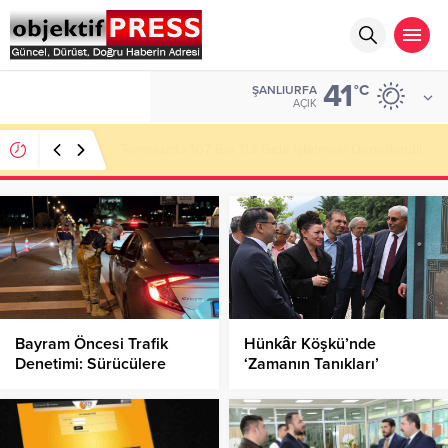
41
ALTIN
°C
ŞANLIURFA
6.496,95
AÇIK
Başkan Gülpınar Kırsaldaki Yol Çalışmalarını
İnceledi!
Bayram Öncesi Trafik
Hünkâr Köşkü’nde
Denetimi: Sürücülere
‘Zamanın Tanıkları’
Hayati Uyarılar
Sergisi!