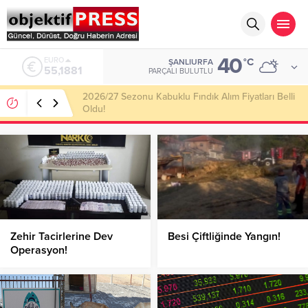
40
ALTIN
°C
ŞANLIURFA
6.660,55
PARÇALI BULUTLU
Haliliye Belediyesi Her Gün 4 Bin 898 Kişiye Sıcak
Yemek Ulaştırıyor!
Zehir Tacirlerine Dev
Besi Çiftliğinde Yangın!
Operasyon!