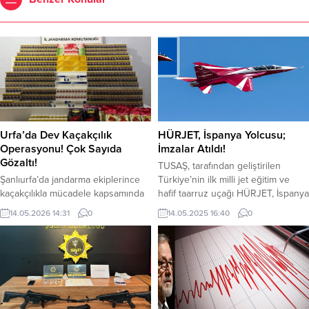
Urfa’da Dev Kaçakçılık
HÜRJET, İspanya Yolcusu;
Operasyonu! Çok Sayıda
İmzalar Atıldı!
Gözaltı!
TUSAŞ, tarafından geliştirilen
Şanlıurfa’da jandarma ekiplerince
Türkiye’nin ilk milli jet eğitim ve
kaçakçılıkla mücadele kapsamında
hafif taarruz uçağı HÜRJET, İspanya
gerçekleştirilen operasyonlarda 10
ile satış mutabakat anlaşması
14.05.2026 14:31
0
14.05.2025 16:40
0
bin 350 paket kaçak sigara ele
imzalandı. Türk Havacılık ve Uzay
geçirildi ve onlarca şahıs hakkında
Sanayii AŞ (TUSAŞ) tarafından
işlem başlatıldı. Şanlıurfa
geliştirilen Türkiye’nin ilk milli jet
İl Jandarma Komutanlığı tarafından
eğitim ve hafif taarruz uçağı
tütün ve alkol kaçakçılarına ilişkin
HÜRJET, İspanya yolcusu. TUSAŞ
sürdürülen çalışmalar kapsamında,
ve İspanya Savunma Bakanlığı
Viranşehir ilçesinde önemli
arasında HÜRJET’in İspanya’ya