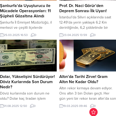
miktarda kaçak ürüne el konuldu.
satışının önünün...
Şanlıurfa’da Uyuşturucu ile
Prof. Dr. Naci Görür’den
Jandarma ekiplerince
Mücadele Operasyonları: 11
Deprem Sonrası İlk Uyarı!
düzenlenen operasyon sonucunda,
Şüpheli Gözaltına Alındı
İstanbul’da Silivri açıklarında saat
10 bin 350 adet gümrük kaçağı...
Şanlıurfa İl Emniyet Müdürlüğü, il
12.49’da yerin yaklaşık 6.2 Km
merkezi ve çeşitli ilçelerde
derinliğinde, 6,2 şiddetinde bir
gerçekleştirdiği uyuşturucu ile
deprem meydana geldi. Deprem
25.03.2025 16:53
0
23.04.2025 13:59
0
mücadeleye yönelik başarılı
sonrası Prof. Dr. Naci Görür, sosyal
operasyonlarla dikkat çekti. İl
medya hesabından uyarılarda
Merkezi, Siverek, Akçakale,
bulundu. Görür, sosyal medya
Ceylanpınar ve Viranşehir
paylaşımında şunları söyledi; “12
ilçelerinde yapılan 5 ayrı
sularında Silivri açıklarında 4,0
operasyonda, çok miktarda
deprem oldu. Deprem Kumburgaz
uyuşturucu madde ve silah ele
Fay zonunda. Bu fay kilitli bir fay,
geçirildi. Operasyonlar sonucunda
enerji...
Dolar, Yükselişini Sürdürüyor!
Altın’da Tarihi Zirve! Gram
toplamda 273,96 gram
Döviz Kurlarında Son Durum
Altın Ne Kadar Oldu?
Metamfetamin, 178,74 gram Eroin,
Nedir?
Altın rekor kırmaya devam ediyor.
43,26 gram Esrar,...
Döviz kurlarında son durum ne
Ons altın 3 bin Doları geçti. Her
oldu? Dolar kaç liradan işlem
gün yeni bir rekor kıran altın’da son
görüyor? Dolar, haftanın son işlem
durum nedir? Gram altın ne kadar
01.08.2025 12:50
0
19.03.2025 09:46
0
gününde sabah açılışta 40.62
oldu? Uluslararası piyasalardaki
TL’den işlem görmeye başladı.
belirsizliklerin artması,