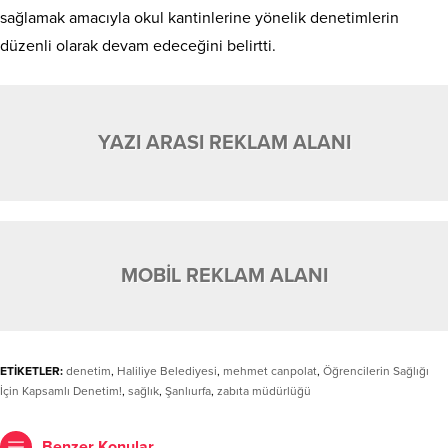
sağlamak amacıyla okul kantinlerine yönelik denetimlerin
düzenli olarak devam edeceğini belirtti.
YAZI ARASI REKLAM ALANI
MOBİL REKLAM ALANI
ETİKETLER:
denetim
,
Haliliye Belediyesi
,
mehmet canpolat
,
Öğrencilerin Sağlığı
İçin Kapsamlı Denetim!
,
sağlık
,
Şanlıurfa
,
zabıta müdürlüğü
Benzer Konular