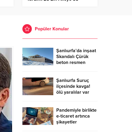
Milyon TL Destek!
Popüler Konular
Şanlıurfa’da inşaat
Skandalı Çürük
beton resmen
belgelendi
Şanlıurfa Suruç
ilçesinde kavga!
ölü yaralılar var
Pandemiyle birlikte
e-ticaret artınca
şikayetler
de katlandı