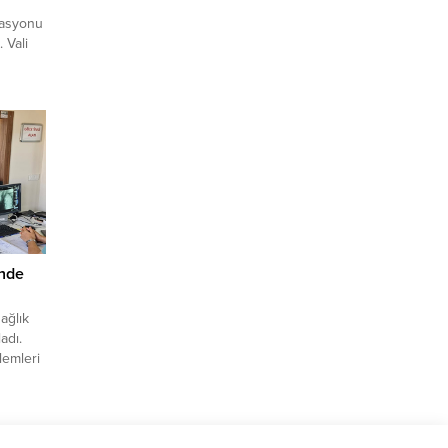
rasyonu
 Vali
a,
adrese
f
Tüfeği,
et...
’nde
ağlık
adı.
şlemleri
Bu
brek
manı
 kalıcı