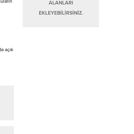
uların
ALANLARI
EKLEYEBİLİRSİNİZ.
da açık