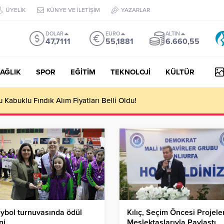
ÜYELİK
KÜNYE VE İLETİŞİM
YAZARLAR
DOLAR
EURO
ALTIN
47,7111
55,1881
6.660,55
AĞLIK
SPOR
EĞİTİM
TEKNOLOJİ
KÜLTÜR
yesi Her Gün 4 Bin 898 Kişiye Sıcak Yemek Ulaştırıyor!
ybol turnuvasında ödül
Kılıç, Seçim Öncesi Projeler
ni
Meslektaşlarıyla Paylaştı