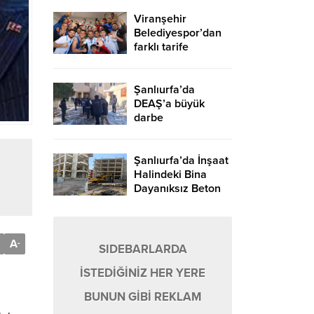
Viranşehir
Belediyespor’dan
farklı tarife
Şanlıurfa’da
DEAŞ’a büyük
darbe
Şanlıurfa’da İnşaat
Halindeki Bina
Dayanıksız Beton
Nedeniyle Yıkıldı!
A
-
SIDEBARLARDA
İSTEDİĞİNİZ HER YERE
BUNUN GİBİ REKLAM