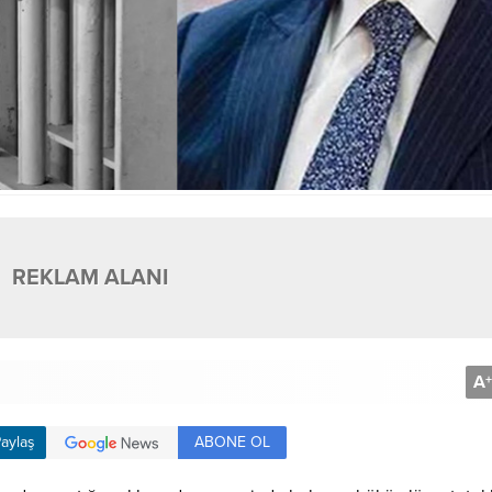
REKLAM ALANI
A
+
ABONE OL
aylaş