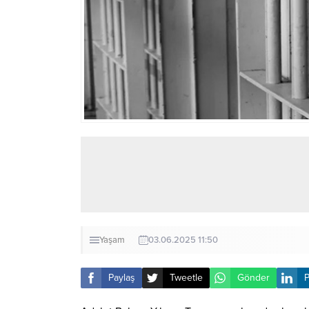
Yaşam
03.06.2025 11:50
Paylaş
Tweetle
Gönder
P