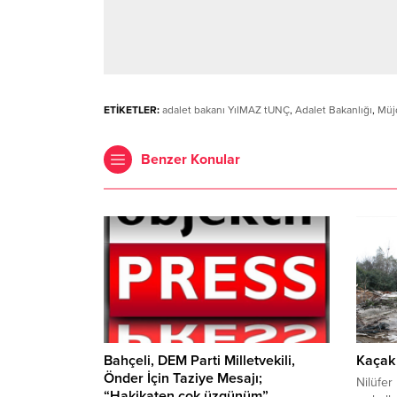
ETİKETLER:
adalet bakanı YılMAZ tUNÇ
,
Adalet Bakanlığı
,
Müjd
Benzer Konular
Bahçeli, DEM Parti Milletvekili,
Kaçak 
Önder İçin Taziye Mesajı;
Nilüfer
“Hakikaten çok üzgünüm”