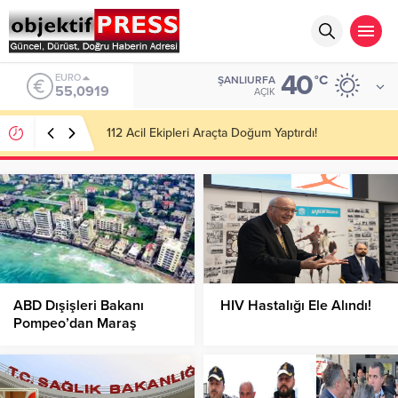
40
ALTIN
°C
ŞANLIURFA
6.525,81
AÇIK
Temmuzda 107 Bin 113 Gıda İşletmesi Denetlendi!
ABD Dışişleri Bakanı
HIV Hastalığı Ele Alındı!
Pompeo’dan Maraş
açıklaması