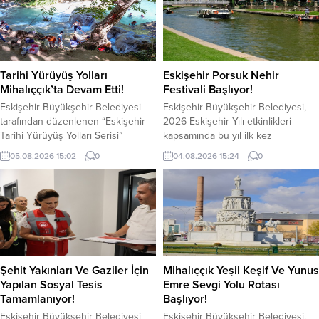
Tarihi Yürüyüş Yolları
Eskişehir Porsuk Nehir
Mihalıççık’ta Devam Etti!
Festivali Başlıyor!
Eskişehir Büyükşehir Belediyesi
Eskişehir Büyükşehir Belediyesi,
tarafından düzenlenen “Eskişehir
2026 Eskişehir Yılı etkinlikleri
Tarihi Yürüyüş Yolları Serisi”
kapsamında bu yıl ilk kez
kapsamında gerçekleştirilen
düzenleyeceği Uluslararası
05.08.2026 15:02
0
04.08.2026 15:24
0
üçüncü rota, doğa, tarih, kültür ve
Eskişehir Porsuk Nehir Festivali
inancı aynı yürüyüşte buluşturdu.
için hazırlıklarını tamamlıyor. 2-6
Mihalıççık’ta düzenlenen Yeşil Keşif
Eylül tarihleri arasında
ve Yunus Emre Sevgi Yolu Rotası,
gerçekleştirilecek festival, beş gün
yoğun katılımla gerçekleştirilirken,
boyunca kenti sanat, kültür ve
katılımcılar ilçenin doğal
müzikle buluşturacak. Festival
güzelliklerini keşfetmenin yanı sıra
kapsamında Porsuk Bulvarı Adalar
Yunus Emre’nin manevi mirasını da
bölgesi, Kentpark, Sümerpark ve
Şehit Yakınları Ve Gaziler İçin
Mihalıççık Yeşil Keşif Ve Yunus
yakından tanıma fırsatı...
İskele26 başta olmak üzere
Yapılan Sosyal Tesis
Emre Sevgi Yolu Rotası
kentin...
Tamamlanıyor!
Başlıyor!
Eskişehir Büyükşehir Belediyesi
Eskişehir Büyükşehir Belediyesi,