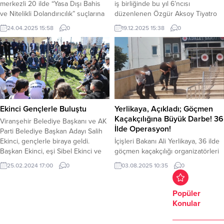
merkezli 20 ilde “Yasa Dışı Bahis
iş birliğinde bu yıl 6’ncısı
ve Nitelikli Dolandırıcılık” suçlarına
düzenlenen Özgür Aksoy Tiyatro
yönelik düzenlenen
Günleri, sanat dolu beş günün
24.04.2025 15:58
0
19.12.2025 15:38
0
operasyonlarda 182 şüpheli
ardından sona erdi. Gemlik’te artık
yakalandı. Mersin’de Özel harekat
gelenekselleşen tiyatro günleri
ve Drone destekli Siber
kapsamında altı oyun
operasyonunda 128’i tutuklandı. 40
tiyatroseverlerle buluştu.
kişi hakkında adli kontrol kararı
Geçtiğimiz pazar günü Bursa Şehir
verildi. Diğerlerinin işlemleri devam
Tiyatrosu’nun çocuklar için
ediyor. Mersin merkezli Adana,
sahnelediği “Pırtlatan Bal” oyunu ile
İstanbul, Antalya, Diyarbakır, Afyon,
başlayan programda; Antalya
Ekinci Gençlerle Buluştu
Yerlikaya, Açıkladı; Göçmen
Ağrı,...
Barosu Yırtık...
Kaçakçılığına Büyük Darbe! 36
Viranşehir Belediye Başkanı ve AK
İlde Operasyon!
Parti Belediye Başkan Adayı Salih
Ekinci, gençlerle biraya geldi.
İçişleri Bakanı Ali Yerlikaya, 36 ilde
Başkan Ekinci, eşi Sibel Ekinci ve
göçmen kaçakçılığı organizatörleri
AK Parti Viranşehir İlçe Başkanı Ali
ve düzensiz göçe yönelik
25.02.2024 17:00
0
03.08.2025 10:35
0
Tekin ile birlikte, Belediye
operasyon yapıldı. Yapılan
bünyesindeki gençlik merkezleri,
Operasyonlarda; 102 şüpheli
Kültür Merkezi, Etüt merkezi ve
göçmen kaçakçılığı organizatörü ve
Popüler
spor salonlarında çeşitli eğitim ve
393 düzensiz göçmen yakalandı.
Konular
kurs imkânlarından faydalanan
Göçmen Kaçakçılığı
gençlerle Viranşehir Millet
Organizatörlerden 22’si tutuklandı,