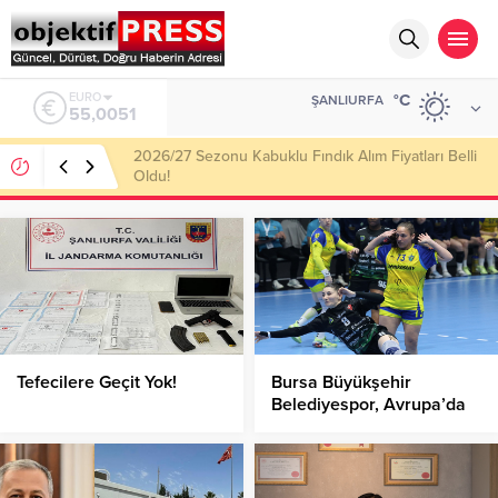
ALTIN
°C
ŞANLIURFA
6.584,66
Haliliye Belediyesi Her Gün 4 Bin 898 Kişiye Sıcak
Yemek Ulaştırıyor!
Tefecilere Geçit Yok!
Bursa Büyükşehir
Belediyespor, Avrupa’da
Avantajı Yakaladı!