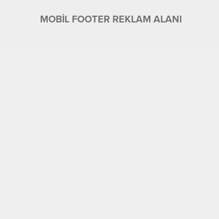
MOBİL FOOTER REKLAM ALANI
Üyelik
Tüm Yazarlar
Künye ve İletişim
Ekonomi
Foto Galeri
Gündem
Eğitim
Köşe Yazıları
Manşet