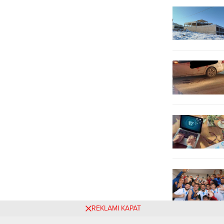
Bahçesinde...
diğer şüphelilerin işlemleri devam
ediyor. Adana, Adıyaman, Artvin,
Bitlis, Bursa, Çorum, Edirne, Elazığ,
Erzincan, Erzurum, Gaziantep,
Hatay, Mersin,...
REKLAMI KAPAT