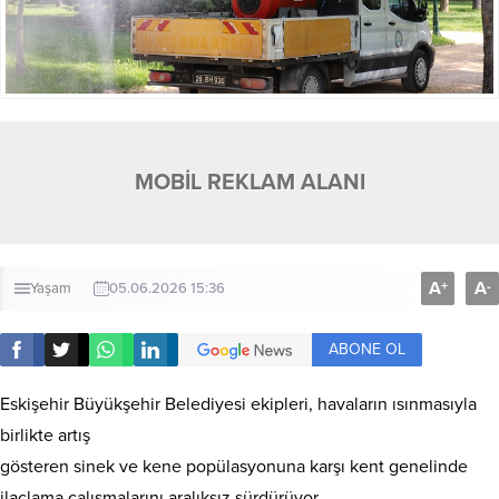
MOBİL REKLAM ALANI
A
A
+
-
Yaşam
05.06.2026 15:36
ABONE OL
Eskişehir Büyükşehir Belediyesi ekipleri, havaların ısınmasıyla
birlikte artış
gösteren sinek ve kene popülasyonuna karşı kent genelinde
ilaçlama çalışmalarını aralıksız sürdürüyor.