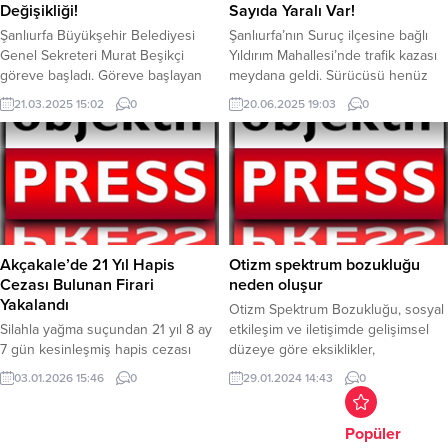
Bursa Büyükşehir Belediyesporlu...
sırada yer almayı
Değişikliği!
Sayıda Yaralı Var!
sürdürüyor.Şanlıurfa’nın tarihi...
Şanlıurfa Büyükşehir Belediyesi
Şanlıurfa’nın Suruç ilçesine bağlı
Genel Sekreteri Murat Beşikçi
Yıldırım Mahallesi’nde trafik kazası
göreve başladı. Göreve başlayan
meydana geldi. Sürücüsü henüz
Beşikçi, Başkan Gülpınar’a
öğrenilemeyen 50 UK 304 plakalı
21.03.2025 15:02
0
20.06.2025 19:03
0
teşekkürlerini sundu. Beşikçi Urfa
araç ile 33 NG 846 plakalı araçlar
halkına hitaben şunları söyledi:
çarpıştı. Kazada 7 kişi yaralandı.
“Tarih boyunca medeniyetlere ev
Çevredekilerin ihbarı üzerine olay
sahipliği yapmış, kültürü,
yerine çok sayıda 112 sağlık ekibi
gelenekleri ve misafirperver
sevk edildi. Meydana gelen kazada
insanlarıyla ülkemizin en özel
bir kişi araçta sıkıştı. Sıkışan yaralı...
şehirlerinden biri olan
Peygamberler Şehri Şanlıurfa’ya
Akçakale’de 21 Yıl Hapis
Otizm spektrum bozukluğu
hizmet edecek olmanın gururunu
Cezası Bulunan Firari
neden oluşur
ve sorumluluğunu taşıyorum. Bu...
Yakalandı
Otizm Spektrum Bozukluğu, sosyal
Silahla yağma suçundan 21 yıl 8 ay
etkileşim ve iletişimde gelişimsel
7 gün kesinleşmiş hapis cezası
düzeye göre eksiklikler,
bulunan M.G., İl Emniyet Müdürlüğü
kısıtlı/tekrarlayıcı davranışlar ve
03.01.2026 15:46
0
29.01.2024 14:43
0
ekiplerinin Akçakale’de düzenlediği
duyusal aşırı veya düşük
operasyonla yakalanarak cezaevine
hassasiyetler ile seyreden
teslim edildi. İl Emniyet
nörogelişimsel bir bozukluktur.
Popüler