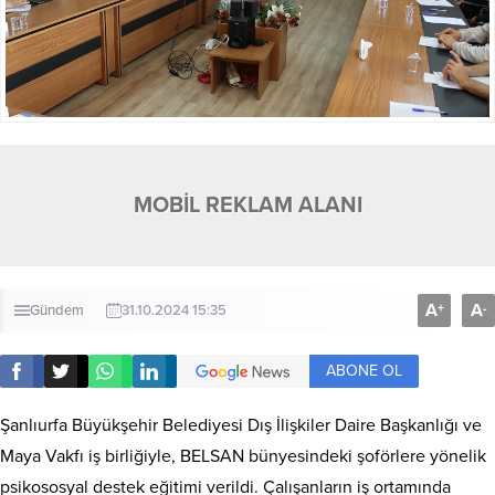
MOBİL REKLAM ALANI
A
A
+
-
Gündem
31.10.2024 15:35
ABONE OL
Şanlıurfa Büyükşehir Belediyesi Dış İlişkiler Daire Başkanlığı ve
Maya Vakfı iş birliğiyle, BELSAN bünyesindeki şoförlere yönelik
psikososyal destek eğitimi verildi. Çalışanların iş ortamında