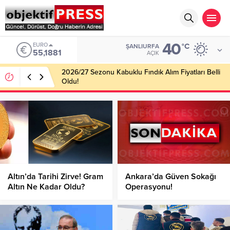
40
ALTIN
°C
ŞANLIURFA
6.660,55
AÇIK
Haliliye Belediyesi Her Gün 4 Bin 898 Kişiye Sıcak
Yemek Ulaştırıyor!
Altın’da Tarihi Zirve! Gram
Ankara’da Güven Sokağı
Altın Ne Kadar Oldu?
Operasyonu!