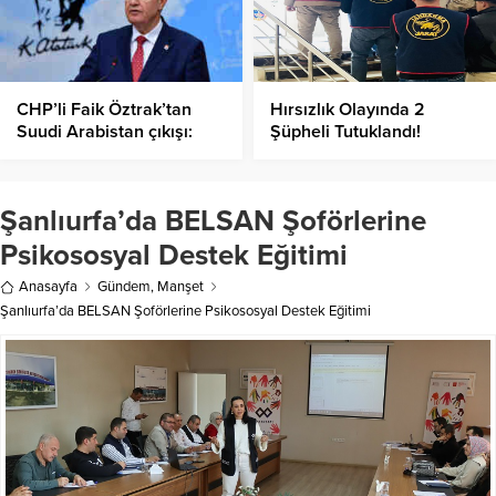
CHP’li Faik Öztrak’tan
Hırsızlık Olayında 2
Suudi Arabistan çıkışı:
Şüpheli Tutuklandı!
Saray hükümetinden,
nedense tek çıt çıkmıyor
Şanlıurfa’da BELSAN Şoförlerine
Psikososyal Destek Eğitimi
Anasayfa
Gündem
,
Manşet
Şanlıurfa’da BELSAN Şoförlerine Psikososyal Destek Eğitimi