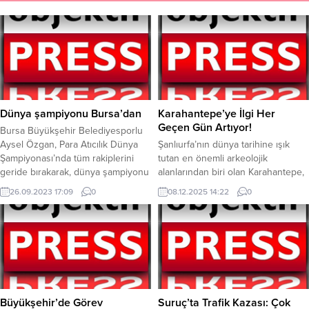
Dünya şampiyonu Bursa’dan
Karahantepe’ye İlgi Her
Geçen Gün Artıyor!
Bursa Büyükşehir Belediyesporlu
Aysel Özgan, Para Atıcılık Dünya
Şanlıurfa’nın dünya tarihine ışık
Şampiyonası’nda tüm rakiplerini
tutan en önemli arkeolojik
geride bırakarak, dünya şampiyonu
alanlarından biri olan Karahantepe,
oldu.Peru’da düzenlenen Para
sondönemlerde hem yerli hem de
26.09.2023 17:09
0
08.12.2025 14:22
0
Atıcılık Dünya Şampiyonası’nda
yabancı ziyaretçilerin yoğun ilgisi
Bursa Büyükşehir Belediyesporlu
ile buluşmaya devam
Aysel Özgan, şampiyon oldu. Lima
ediyor.Şanlıurfa’da Taş Tepeler
kentinde 19-29 Eylül tarihleri
Projesi’nin en dikkat çeken
arasında gerçekleştirilen
duraklarından biri olan
organizasyonda 10 M Havalı
Karahantepe, benzersizkeşif
Tabanca Kadınlar (P2) SH1
imkânlarıyla tarihe meraklı yerli ve
disiplininde Türkiye’yi temsil eden
yabancı turistlerin rotasında ilk
Büyükşehir’de Görev
Suruç’ta Trafik Kazası: Çok