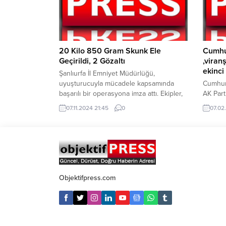
Şıldak, Şanlıurfa’nın her zaman huzur...
Operas
olan, ze
durumun
haberle
mahalle
20 Kilo 850 Gram Skunk Ele
Cumhu
madde s
Geçirildi, 2 Gözaltı
,viran
edilen..
ekinci
Şanlıurfa İl Emniyet Müdürlüğü,
uyuşturucuyla mücadele kapsamında
Cumhur
başarılı bir operasyona imza attı. Ekipler,
AK Parti
kent genelinde yaptıkları titiz çalışmalar
edecek 
07.11.2024 21:45
0
07.02
sonucunda, 20 Kilo 850 Gram skunk
adayları
maddesini ele geçirdi. Operasyon
kapalı
kapsamında 2 kişi gözaltına alındı. İl
Recep T
Emniyet Müdürlüğü tarafından yapılan
Parti Ş
açıklamada, uyuşturucu madde ticaretiyle
adaylar
mücadeleye yönelik yürütülen
Erdoğan
çalışmaların kararlılıkla devam edeceği
adaylar
Objektifpress.com
ve...
Şanlıurfa