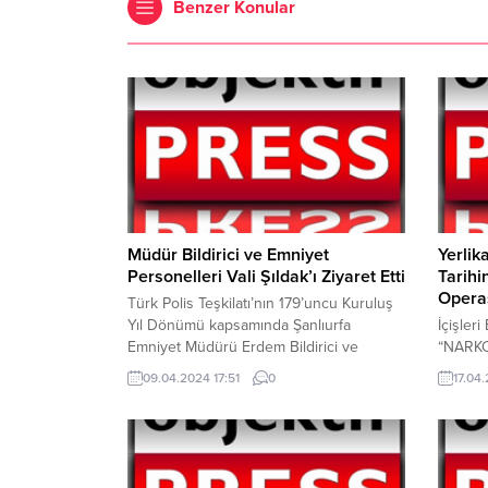
Benzer Konular
Müdür Bildirici ve Emniyet
Yerlik
Personelleri Vali Şıldak’ı Ziyaret Etti
Tarihi
Opera
Türk Polis Teşkilatı’nın 179’uncu Kuruluş
Yıl Dönümü kapsamında Şanlıurfa
İçişleri
Emniyet Müdürü Erdem Bildirici ve
“NARK
emniyet personelleri Vali Hasan Şıldak’ı
operasy
09.04.2024 17:51
0
17.04
ziyaret etti. Türk Polis Teşkilatı’nın
alındı.
Kuruluşunun 179’uncu Yıl Dönümü ve
Cumhuri
Polis Haftası kapsamında Emniyet
uyuştu
Müdürü Erdem Bildirici ve personelleri
Ankara’
bugün Vali Hasan Şıldak’ı ziyaret etti. Vali
“NARK