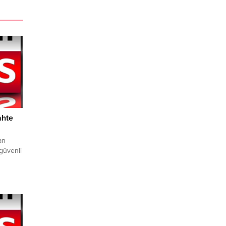
ahte
an
güvenli
ni
dürlüğü
’ne
ış
ası