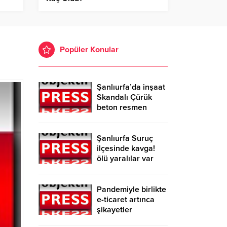
Popüler Konular
Şanlıurfa’da inşaat
Skandalı Çürük
beton resmen
belgelendi
Şanlıurfa Suruç
ilçesinde kavga!
ölü yaralılar var
Pandemiyle birlikte
e-ticaret artınca
şikayetler
de katlandı