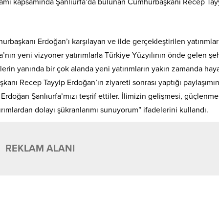
gramı kapsamında Şanlıurfa’da bulunan Cumhurbaşkanı Recep Tay
başkanı Erdoğan’ı karşılayan ve ilde gerçekleştirilen yatırımlar
urfa’nın yeni vizyoner yatırımlarla Türkiye Yüzyılının önde gelen şeh
nlerin yanında bir çok alanda yeni yatırımların yakın zamanda hay
şkanı Recep Tayyip Erdoğan’ın ziyareti sonrası yaptığı paylaşımı
ğan Şanlıurfa’mızı teşrif ettiler. İlimizin gelişmesi, güçlenmes
ırımlardan dolayı şükranlarımı sunuyorum” ifadelerini kullandı.
REKLAM ALANI