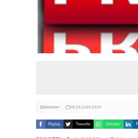
Gündem
09.03.2024 23:51
Paylaş
Tweetle
Gönder
P