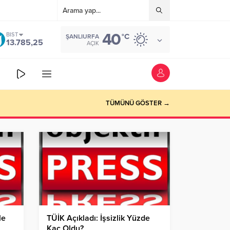
40
BIST
°C
ŞANLIURFA
13.785,25
AÇIK
TÜMÜNÜ GÖSTER →
le
TÜİK Açıkladı: İşsizlik Yüzde
Kaç Oldu?