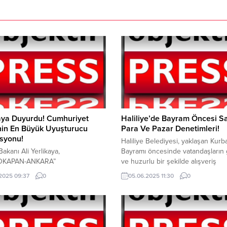
aya Duyurdu! Cumhuriyet
Haliliye’de Bayram Öncesi S
nin En Büyük Uyuşturucu
Para Ve Pazar Denetimleri!
syonu!
Haliliye Belediyesi, yaklaşan Kurb
 Bakanı Ali Yerlikaya,
Bayramı öncesinde vatandaşların 
OKAPAN-ANKARA”
ve huzurlu bir şekilde alışveriş
onunda 525 torbacı gözaltına
yapabilmeleri amacıyla denetimleri
.2025 09:37
0
05.06.2025 11:30
0
 Bugün sabah 05.00’da başlayan
yoğunlaştırdı. Belediye Zabıta Mü
yet tarihinin en büyük
ekipleri ile İlçeEmniyet Müdürlüğü
rucu operasyonunu Başkent
bağlı ekipler, kurbanlık hayvan sat
da gerçekleştirildi.
alanlarında sahte para kullanımına
OKAPAN-ANKARA”
karşıortak bir bilgilendirme çalışm