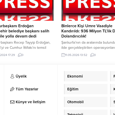
yonunda gençlerimize musallat
gerçekleştirdi. Hayvan satışı yapıl
hir tacirlerinin eli kolu
noktalarda hem satıcılar hem de
daki, İnternet tabanlı
vatandaşlar, sahte para ile...
şme platformları üzerinden,
 ve sokak aralarında uyuşturucu
rbaşkanı Erdoğan
Binlerce Kişi Umre Vaadiyle
atışı yapan “Torbacı’’ diye tabir
şehir belediye başkanı salih
Kandırıldı: 936 Milyon TL’lik 
.
 ile yolla devam dedi
Dolandırıcılık!
başkanı Recep Tayyip Erdoğan,
Şanlıurfa’nın da aralarında bulun
’yi ve Cumhur İttifakı’nı temsil
ilde gerçekleştirilen operasyonlar
Şanlıurfa ilçe belediye başkan
vatandaşları “umreye götürme”
.2024 17:29
0
11.05.2026 13:52
0
nı açıkladı. Şanlıurfa 11 Nisan
temennisiyle 936 milyon 581 bin 
 spor salonunda Cumhurbaşkanı
dolandırdığı belirlenen çok sayıda
ayyip Erdoğan’ın katılımı ile AK
şüpheli şahıs gözaltına alındı. Emn
anlıurfa İlçe Belediye Başkan
Genel Müdürlüğü Asayiş Daire Ba
Üyelik
Ekonomi
ı tanıtıldı. Cumhurbaşkanı
ile Cumhuriyet Başsavcılıkları
, aday tanıtım toplantısında
koordinesinde, İl Emniyet Müdürlü
ı tek tek sahneye davet ederek,
tarafından Şanlıurfa’nın da araları
Tüm Yazarlar
Eğitim
’ya tanıttı....
olduğu 24 ilde operasyonlar
gerçekleştirildi. İçişleri Bakanlığı
Künye ve İletişim
Otomobil
tarafından...
Teknoloji