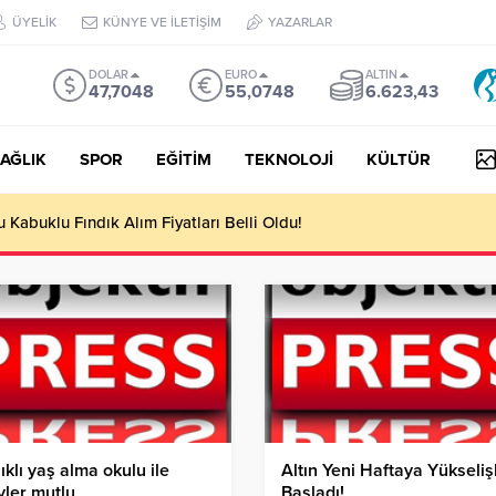
ÜYELİK
KÜNYE VE İLETİŞİM
YAZARLAR
DOLAR
EURO
ALTIN
47,7048
55,0748
6.623,43
AĞLIK
SPOR
EĞİTİM
TEKNOLOJİ
KÜLTÜR
Kabuklu Fındık Alım Fiyatları Belli Oldu!
ıklı yaş alma okulu ile
Altın Yeni Haftaya Yükseliş
yler mutlu
Başladı!