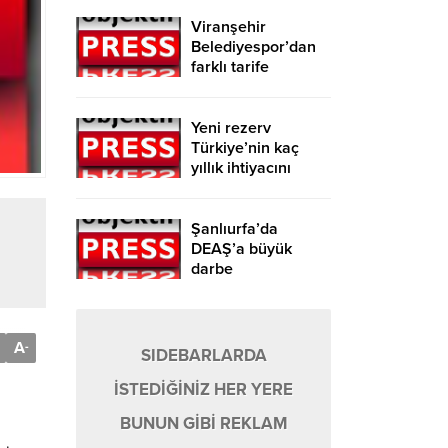
Viranşehir
Belediyespor’dan
farklı tarife
Yeni rezerv
Türkiye’nin kaç
yıllık ihtiyacını
karşılayacak?
Şanlıurfa’da
DEAŞ’a büyük
darbe
A
-
SIDEBARLARDA
İSTEDİĞİNİZ HER YERE
BUNUN GİBİ REKLAM