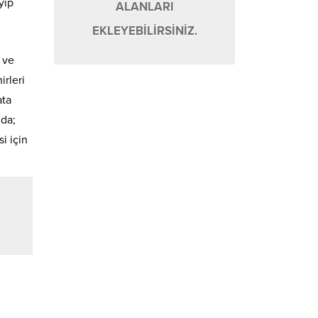
yip
ALANLARI
EKLEYEBİLİRSİNİZ.
 ve
irleri
ata
nda;
i için