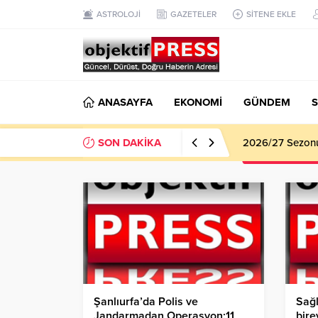
ASTROLOJİ
GAZETELER
SİTENE EKLE
ANASAYFA
EKONOMİ
GÜNDEM
S
SON DAKİKA
2026/27 Sezonu 
Şanlıurfa’da Polis ve
Sağl
Jandarmadan Operasyon:11
bire