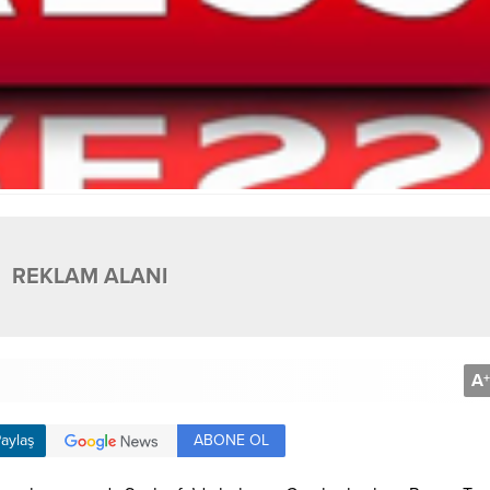
REKLAM ALANI
A
+
ABONE OL
aylaş