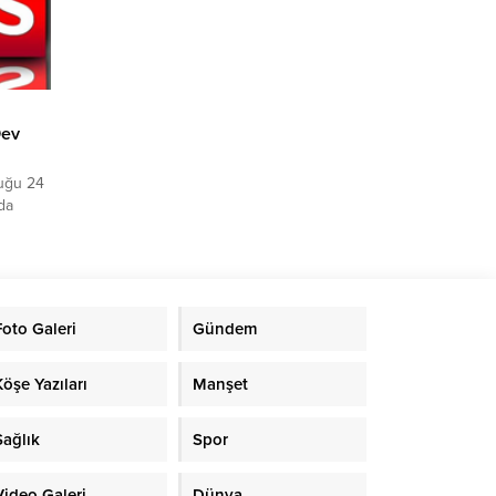
an
Dev
duğu 24
da
TL
iyet
şkanlığı
Foto Galeri
Gündem
kleri
nda
Köşe Yazıları
Manşet
Sağlık
Spor
Video Galeri
Dünya