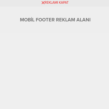
REKLAMI KAPAT
MOBİL FOOTER REKLAM ALANI
Üyelik
Tüm Yazarlar
Künye ve İletişim
Ekonomi
Foto Galeri
Gündem
Eğitim