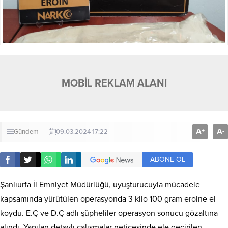
MOBİL REKLAM ALANI
A
A
+
-
Gündem
09.03.2024 17:22
ABONE OL
Şanlıurfa İl Emniyet Müdürlüğü, uyuşturucuyla mücadele
kapsamında yürütülen operasyonda 3 kilo 100 gram eroine el
koydu. E.Ç ve D.Ç adlı şüpheliler operasyon sonucu gözaltına
alındı. Yapılan detaylı çalışmalar neticesinde ele geçirilen