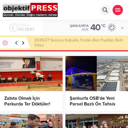
40
ALTIN
°C
ŞANLIURFA
6.660,55
AÇIK
Haliliye Belediyesi Her Gün 4 Bin 898 Kişiye Sıcak
Yemek Ulaştırıyor!
Zabıta Olmak İçin
Şanlıurfa OSB’de Yeni
Parkurda Ter Döktüler!
Parsel Bazlı Ön Tahsis
Fırsatı: Başvurular
Başladı!