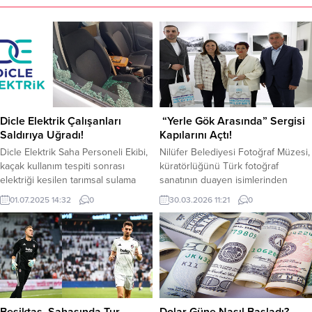
Dicle Elektrik Çalışanları
“Yerle Gök Arasında” Sergisi
Saldırıya Uğradı!
Kapılarını Açtı!
Dicle Elektrik Saha Personeli Ekibi,
Nilüfer Belediyesi Fotoğraf Müzesi,
kaçak kullanım tespiti sonrası
küratörlüğünü Türk fotoğraf
elektriği kesilen tarımsal sulama
sanatının duayen isimlerinden
abonesi kişiler tarafından takip
Engin Özendes’in üstlendiği ve
01.07.2025 14:32
0
30.03.2026 11:21
0
edilerek, saldırıya uğradı. Silahla
fotoğraf sanatçısı Aydın Berk
tehdit edilen ve darp edilen
Bilgin’in “Yer Gök Arasında” isimli
çalışanlar hastaneye kaldırıldı.
sergisine ev sahipliği yapıyor. Tarihi
Şirket yetkilileri, kamu hizmeti
Misi köyündeki müzede
yürüten ekiplere yönelik şiddetin
gerçekleşen açılış törenine; Nilüfer
kabul edilemez olduğunu,
Belediye Başkan Vekili Özlem
sorumluların cezasız kalmayacağını
Akbaş Önsoy, sanatçı Aydın Berk
vurguladı. Kaçak kullanımın
Bilgin, küratör Engin Özendes,