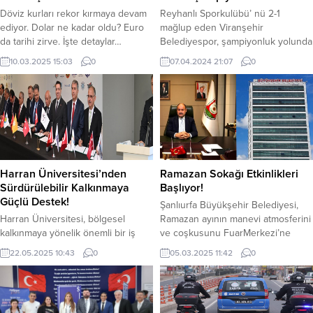
Döviz kurları rekor kırmaya devam
Reyhanlı Sporkulübü’ nü 2-1
ediyor. Dolar ne kadar oldu? Euro
mağlup eden Viranşehir
da tarihi zirve. İşte detaylar…
Belediyespor, şampiyonluk yolunda
Küresel piyasalardaki risklerin
önemli bir adım attı. Taraftarın
10.03.2025 15:03
0
07.04.2024 21:07
0
artması ve ticaret savaşlarının iyice
coşkusuyla oynanan maç,
kızışmasıyla birlikte döviz kurlarının
Viranşehir İlçe Stadyumu’nda
yukarı yönlü hareket etmesine
gerçekleşti. Belediye Eş Başkanları
neden oluyor. Döviz kurları
Serhat Dicle İnan ve Bedriye
uluslararası alandaki gelişmelerin
Yorgun, birçok taraftarla birlikte
etkisiyle her gün rekor tazeliyor.
mücadeleyi izledi. Maç sonunda
Dolar saat 15.00 itibariyle 36.54
teknik ekip ve futbolcuları tebrik
TL’den,...
eden eş başkanlar, galibiyeti birlikte
Harran Üniversitesi’nden
Ramazan Sokağı Etkinlikleri
kutladılar. Viranşehir...
Sürdürülebilir Kalkınmaya
Başlıyor!
Güçlü Destek!
Şanlıurfa Büyükşehir Belediyesi,
Harran Üniversitesi, bölgesel
Ramazan ayının manevi atmosferini
kalkınmaya yönelik önemli bir iş
ve coşkusunu FuarMerkezi’ne
birliğine imza attı. Gaziantep
taşıyor. 07-29 Mart tarihleri
22.05.2025 10:43
0
05.03.2025 11:42
0
Büyükşehir Belediyesi ev
arasında Fuar Merkezi’nde
sahipliğinde, İstasyon Gaziantep
kurulacak RamazanSokağı, şehri
koordinasyonunda gerçekleştirilen
Ramazan ayının huzur ve birlik
Akademik Kurul Paydaş İş Birliği
duygusuyla buluşturacak. Etkinliğe