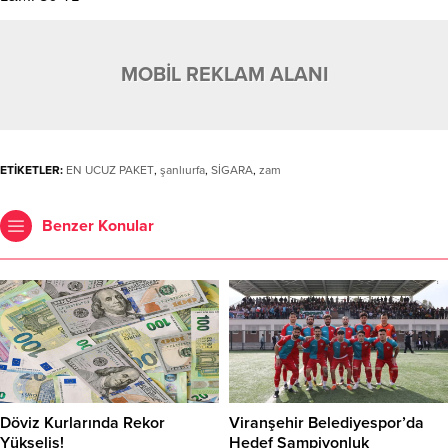
MOBİL REKLAM ALANI
ETİKETLER:
EN UCUZ PAKET
,
şanlıurfa
,
SİGARA
,
zam
Benzer Konular
Döviz Kurlarında Rekor
Viranşehir Belediyespor’da
Yükseliş!
Hedef Şampiyonluk