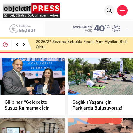
40
ALTIN
°C
ŞANLIURFA
6.659,09
AÇIK
Haliliye Belediyesi Her Gün 4 Bin 898 Kişiye Sıcak
Yemek Ulaştırıyor!
Gülpınar “Gelecekte
Sağlıklı Yaşam İçin
Susuz Kalmamak İçin
Parklarda Buluşuyoruz!
Bilinçli Olmalıyız”!