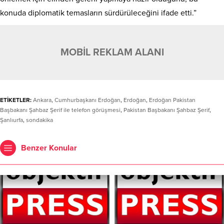
konuda diplomatik temasların sürdürüleceğini ifade etti.”
MOBİL REKLAM ALANI
ETİKETLER:
Ankara
,
Cumhurbaşkanı Erdoğan
,
Erdoğan
,
Erdoğan Pakistan
Başbakanı Şahbaz Şerif ile telefon görüşmesi
,
Pakistan Başbakanı Şahbaz Şerif
,
Şanlıurfa
,
sondakika
Benzer Konular