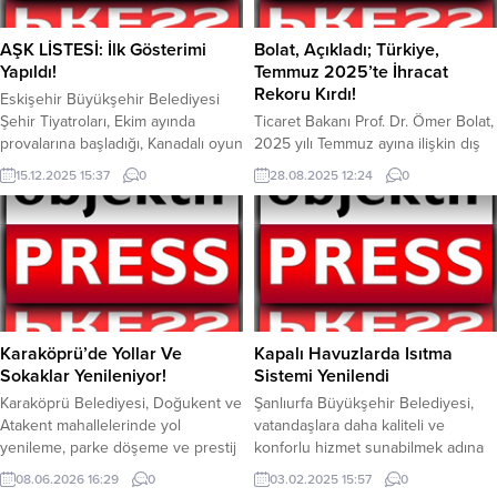
AŞK LİSTESİ: İlk Gösterimi
Bolat, Açıkladı; Türkiye,
Yapıldı!
Temmuz 2025’te İhracat
Rekoru Kırdı!
Eskişehir Büyükşehir Belediyesi
Şehir Tiyatroları, Ekim ayında
Ticaret Bakanı Prof. Dr. Ömer Bolat,
provalarına başladığı, Kanadalı oyun
2025 yılı Temmuz ayına ilişkin dış
yazarı Norm Foster’ın “Aşk Listesi ”
ticaret verilerini sosyal medya
15.12.2025 15:37
0
28.08.2025 12:24
0
adlı oyununun ilk gösterimini
hesabından paylaşarak, Türkiye’nin
gerçekleştirdi. Geçtiğimiz hafta
ihracatında tarihi bir rekor kırdığını
sonu Şehir Tiyatroları Genco Erkal
açıkladı. Bolat’ın açıklamasına göre,
Sahnesi’nde prömiyeri
Temmuz 2025’te ihracat,
gerçekleştirilen Eylül Aktürk’ün
Cumhuriyet tarihinin en yüksek
Türkçemize kazandırdığı ve
aylık rakamına ulaşarak 24,9 milyar
yönetmenliğini Şehir Tiyatroları’nın
dolar olarak gerçekleşti.
sevilen oyuncusu Ercüment
Yıllıklandırılmış ihracat ise tüm
Karaköprü’de Yollar Ve
Kapalı Havuzlarda Isıtma
Yılmaz’ın üstlendiği “Aşk Listesi”
zamanların en yüksek...
Sokaklar Yenileniyor!
Sistemi Yenilendi
adlı eğlenceli oyun...
Karaköprü Belediyesi, Doğukent ve
Şanlıurfa Büyükşehir Belediyesi,
Atakent mahallelerinde yol
vatandaşlara daha kaliteli ve
yenileme, parke döşeme ve prestij
konforlu hizmet sunabilmek adına
sokak çalışmalarını sürdürüyor.
kapalı yüzme havuzlarında ısıtma
08.06.2026 16:29
0
03.02.2025 15:57
0
Karaköprü Belediyesi Fen İşleri
sistemlerini yeniledi. Gençlik ve