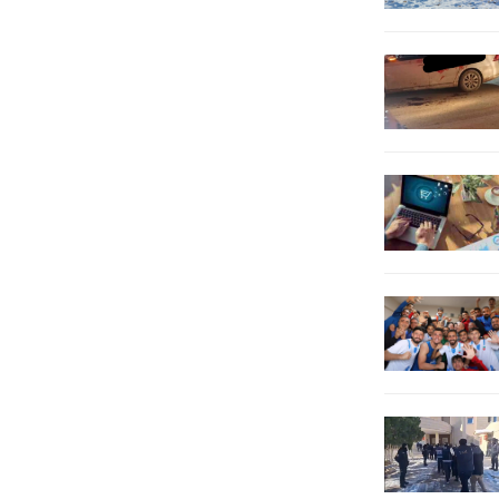
olduğuna dikkat çeken TBMM İdare
Şanlıurfa Büyükşehir...
Amiri İbrahim...