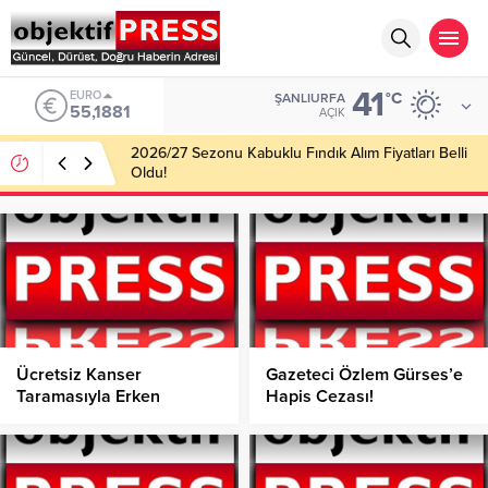
41
ALTIN
°C
ŞANLIURFA
6.660,55
AÇIK
Haliliye Belediyesi Her Gün 4 Bin 898 Kişiye Sıcak
Yemek Ulaştırıyor!
Ücretsiz Kanser
Gazeteci Özlem Gürses’e
Taramasıyla Erken
Hapis Cezası!
Teşhise Güçlü Destek!