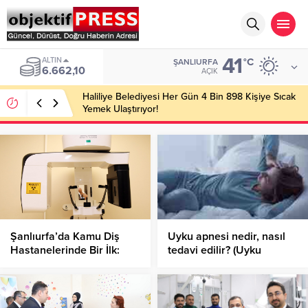
41
ALTIN
°C
ŞANLIURFA
6.662,10
AÇIK
Haliliye Belediyesi Her Gün 4 Bin 898 Kişiye Sıcak
Yemek Ulaştırıyor!
Şanlıurfa’da Kamu Diş
Uyku apnesi nedir, nasıl
Hastanelerinde Bir İlk:
tedavi edilir? (Uyku
Dental Tomografi Cihazı
apnesinin belirtileri ve
Hizmete Girdi!
nedenleri nelerdir?)