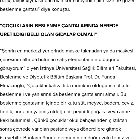
balık, tavuk kıymasından olan köfte koyabilir alın size ne güzel
beslenme çantası” diye konuştu.
“ÇOÇUKLARIN BESLENME ÇANTALARINDA NEREDE
ÜRETİLDİĞİ BELLİ OLAN GIDALAR OLMALI”
“Şehrin en merkezi yerlerinde maske takmadan ya da maskesi
çenesinin altında bulunan satış elemanlarının olduğunu
görüyorum” diyen İstinye Üniversitesi Sağlık Bilimleri Fakültesi,
Beslenme ve Diyetetik Bölüm Başkanı Prof. Dr. Funda
Elmacıoğlu, “Çocuklar kahvaltıda mümkün olduğunca ölçülü
beslenmeli ve yanlarına da beslenme çantalarını almalı. Bu
beslenme çantasının içinde bir kutu süt, meyve, badem, ceviz,
fındık, annenin yapmış olduğu bir peynirli poğaça veya anne
keki bulunmalı. Çünkü çocuklar okul bahçesinden çıktıktan
sonra çevrede var olan pastane veya dönercilere gitmek
isteyebilir. Bunların önüne geçmenin en doğru yolu temiz ve