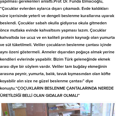
yapılması gerekenleri anlattı.Prof. Dr. Funda Elmacıoğlu,
“Çocuklar evlerden aylarca dışarı çıkamadı. Evde kaldıkları
süre içerisinde yeterli ve dengeli beslenme kurallarına uyarak
beslendi. Çocuklar sabah okulla gidiyorsa okula gitmeden
önce mutlaka evinde kahvaltısını yapması lazım. Çocuklar
kahvaltıda ise ucuz ve en kaliteli protein kaynağı olan yumurta
ve süt tüketilmeli. Veliler çocukların beslenme çantası içinde
aynı özeni göstermeli. Anneler dışarıdan poğaça almak yerine
kendileri evlerinde yapabilir. Bizim Türk geleneğinde ekmek
arası diye bir söylem vardır. Veliler tam buğday ekmeğinin
arasına peynir, yumurta, balık, tavuk kıymasından olan köfte
koyabilir alın size ne güzel beslenme çantası” diye
konuştu.“ÇOÇUKLARIN BESLENME ÇANTALARINDA NEREDE
ÜRETİLDİĞİ BELLİ OLAN GIDALAR OLMALI”