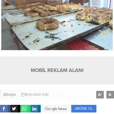
MOBİL REKLAM ALANI
A
A
+
-
Sağlık
18.10.2020 11:30
ABONE OL