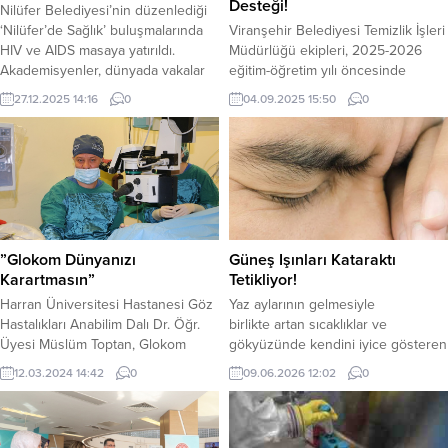
Desteği!
Nilüfer Belediyesi’nin düzenlediği
‘Nilüfer’de Sağlık’ buluşmalarında
Viranşehir Belediyesi Temizlik İşleri
HIV ve AIDS masaya yatırıldı.
Müdürlüğü ekipleri, 2025-2026
Akademisyenler, dünyada vakalar
eğitim-öğretim yılı öncesinde
azalırken, Türkiye’de artış eğilimine
öğrencilerin sağlıklı ve hijyenik bir
27.12.2025 14:16
0
04.09.2025 15:50
0
dikkat çekerek, erken tanının
ortamda eğitim görmeleri için
önemini vurguladılar. Nilüfer
okullar bölgesinde kapsamlı bir
Belediyesi tarafından düzenlenen
temizlik çalışması gerçekleştirdi.
‘Nilüfer’de Sağlık’ buluşmaları
Yürütülen çalışmalar kapsamında
kapsamında “HIV/AIDS Yeterince
çevredeki yabani otlar
Farkında Mıyız?” başlığıyla bir
temizlenirken, moloz ve çöpler
seminer gerçekleştirildi. Nilüfer
toplanarak bölge genelinde temizlik
Belediyesi Dr. Ceyhun İrgil Sağlık
sağlandı. Kaldırımlar ise köpüklü su
”Glokom Dünyanızı
Güneş Işınları Kataraktı
Müzesi’ndeki programa Nilüfer
ile yıkanarak tertemiz hale
Karartmasın”
Tetikliyor!
Belediye...
getirildi....
Harran Üniversitesi Hastanesi Göz
Yaz aylarının gelmesiyle
Hastalıkları Anabilim Dalı Dr. Öğr.
birlikte artan sıcaklıklar ve
Üyesi Müslüm Toptan, Glokom
gökyüzünde kendini iyice gösteren
Haftası nedeniyle Halk arasında
güneş, sadece cildimizi değil göz
12.03.2024 14:42
0
09.06.2026 12:02
0
‘göz tansiyonu’ olarak bilinen
sağlığımızı da yakından tehdit
glokomla ilgili açıklamalarda
ediyor. Göz Vakfı Beria
bulundu. Göz Hastalıkları Anabilim
Turaç İdealtepe Göz Merkezi Göz
Dalı Dr. Öğr. Üyesi Toptan, 8-14
Hastalıkları Uzmanı Op. Dr. İbrahim