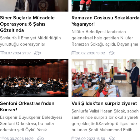
Siber Suçlarla Mücadele
Ramazan Coşkusu Sokaklarda
Operasyonu:6 Şahıs
Yaşanıyor!
Gözaltında
Nilüfer Belediyesi tarafından
Şanlıurfa İl Emniyet Müdürlüğün
geleneksel hale getirilen Nilüfer
yürüttüğü operasyonlar
Ramazan Sokağı, açıldı. Dayanışma
çerçevesinde, Siber Suçlarla
ve birliktelik ruhunun yaşatıldığı
11.07.2024 21:37
0
20.02.2026 13:02
0
Mücadele Şube Müdürlüğü
sokak, ilk günden her yaştan
tarafından gerçekleştirilen
vatandaşın ilgi odağı oldu. ​Nilüfer
çalışmalar sonucunda, çeşitli
Belediyesi’nin Ramazan ayının
suçlardan aranan 6 kişi yakalanarak
manevi atmosferini sosyal
gözaltına alındı. Yapılan çalışmalar
etkinliklerle buluşturmak amacıyla
neticesinde Bilişim Sistemleri ve
kurduğu Nilüfer Ramazan Sokağı,
Kredi Kartı Bilgilerini Kullanmak
Nilüfer Belediyesi Halk Evi
Suretiyle Dolandırıcılık suçundan
önündeki Cumhuriyet Meydanı’nda
Senfoni Orkestrası’ndan
Vali Şıldak’tan sürpriz ziyaret
aranan 4 şahıs, Kişisel Verileri
ziyarete açıldı. Meydanı dolduran
Konser!
Şanlıurfa Valisi Hasan Şıldak, sabah
Hukuka Aykırı Olarak Kullanmak ve
vatandaşlar,...
Eskişehir Büyükşehir Belediyesi
saatlerinde sürpriz bir okul ziyareti
Yaymak suçundan aranan...
Senfoni Orkestrası, bu hafta
gerçekleştirdi.Karaköprü ilçesinde
orkestra şefi Öykü Yanık
bulunan Şehit Muhammed Fatih
yönetiminde, keman sanatçısı
Safitürk İlkokulunu ziyaret eden
06.03.2026 14:29
0
26.09.2023 16:56
0