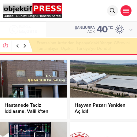
40
ALTIN
°C
ŞANLIURFA
6.525,81
AÇIK
112 Acil Ekipleri Araçta Doğum Yaptırdı!
Hastanede Taciz
Hayvan Pazarı Yeniden
İddiasına, Valilik’ten
Açıldı!
Soruşturma!