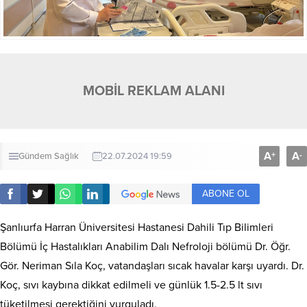
MOBİL REKLAM ALANI
A
A
+
-
Gündem
Sağlık
22.07.2024 19:59
ABONE OL
Şanlıurfa Harran Üniversitesi Hastanesi Dahili Tıp Bilimleri
Bölümü İç Hastalıkları Anabilim Dalı Nefroloji bölümü Dr. Öğr.
Gör. Neriman Sıla Koç, vatandaşları sıcak havalar karşı uyardı. Dr.
Koç, sıvı kaybına dikkat edilmeli ve günlük 1.5-2.5 lt sıvı
tüketilmesi gerektiğini vurguladı.