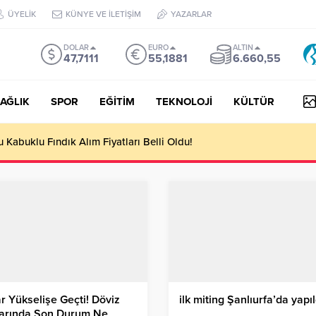
ÜYELİK
KÜNYE VE İLETİŞİM
YAZARLAR
DOLAR
EURO
ALTIN
47,7111
55,1881
6.660,55
AĞLIK
SPOR
EĞİTİM
TEKNOLOJİ
KÜLTÜR
yesi Her Gün 4 Bin 898 Kişiye Sıcak Yemek Ulaştırıyor!
r Yükselişe Geçti! Döviz
ilk miting Şanlıurfa’da yapıl
larında Son Durum Ne