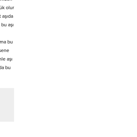
çük olur
t aşıda
 bu aşı
 Ama bu
 sene
le aşı
nda bu