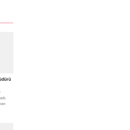
müdürü
e
adı.
nan
pıldı.
ığı
n