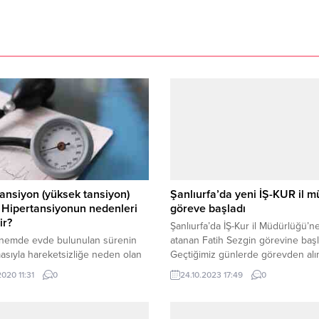
ansiyon (yüksek tansiyon)
Şanlıurfa’da yeni İŞ-KUR il 
 Hipertansiyonun nedenleri
göreve başladı
ir?
Şanlıurfa’da İŞ-Kur il Müdürlüğü’n
nemde evde bulunulan sürenin
atanan Fatih Sezgin görevine başl
asıyla hareketsizliğe neden olan
Geçtiğimiz günlerde görevden alı
virüsün, dolaylı yoldan yüksek
Şanlıurfa İŞ-KUR il Müdürü İlhan
2020 11:31
0
24.10.2023 17:49
0
na neden olabiliyor.
Çetinkaya’nın yerine yeni atama ya
Çalışma ve Sosyal Güvenlik Bakanl
tarafından müdürlüğe Fatih Sezgi