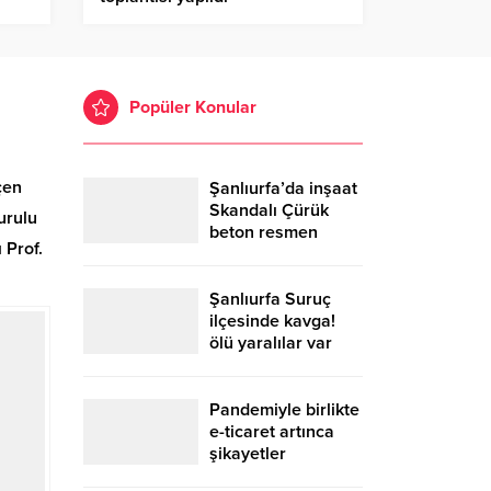
Popüler Konular
çen
Şanlıurfa’da inşaat
Skandalı Çürük
urulu
beton resmen
 Prof.
belgelendi
Şanlıurfa Suruç
ilçesinde kavga!
ölü yaralılar var
Pandemiyle birlikte
e-ticaret artınca
şikayetler
de katlandı