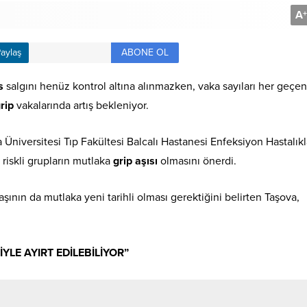
A
+
ABONE OL
aylaş
s
salgını henüz kontrol altına alınmazken, vaka sayıları her geçe
rip
vakalarında artış bekleniyor.
Üniversitesi Tıp Fakültesi Balcalı Hastanesi Enfeksiyon Hastalıkl
 riskli grupların mutlaka
grip aşısı
olmasını önerdi.
şının da mutlaka yeni tarihli olması gerektiğini belirten Taşova,
YLE AYIRT EDİLEBİLİYOR”