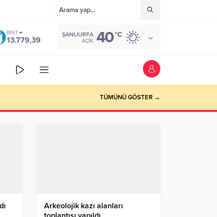
40
BIST
°C
ŞANLIURFA
13.779,39
AÇIK
TÜMÜNÜ GÖSTER →
dı
Arkeolojik kazı alanları
toplantısı yapıldı