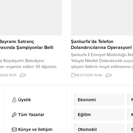
getirildi. Dün itibari ile resmi atam
yapılan ve yıllarca işkur bünyesin
başarılı hizmetlerde bulunan Sezg
bugün mesaisine başladı....
Bayramı Satranç
Şanlıurfa’da Telefon
asında Şampiyonlar Belli
Dolandırıcılarına Operasyon!
Şanlıurfa İl Emniyet Müdürlüğü İle
fa Büyükşehir Belediyesi
Yoluyla Nitelikli Dolandırıcılık suç
dan organize edilen 30 Ağustos
işleyen faillerin tespit edilmesine 
ayramı Satranç Turnuvası sona
yakalanmasına yönelik yapılan
.2025 14:51
0
08.07.2025 15:46
0
ki gün süren ve 150 sporcunun
çalışmalarda; vatandaşları telefonl
ğı turnuvada, ödüller düzenlenen
arayarak dolandırıcılık yaptığı tespi
 sahiplerini buldu. Şanlıurfa
edilen şüphelilere yönelik; Şanlıur
hir Belediyesi, Gençlik ve Spor İl
Cumhuriyet Başsavcılığı koordinesi
Üyelik
Ekonomi
ğü ile Türkiye Satranç
Merkezinde şüphelilerin bir adresi
yonu Şanlıurfa İl Temsilciliği iş
evi olarak kullandıklarının tespit e
nde düzenlenen 30 Ağustos Zafer
üzerine düzenlenen operasyonda
Tüm Yazarlar
Eğitim
 Satranç...
şüpheli şahıs suçüstü yakalanarak.
Künye ve İletişim
Otomobil