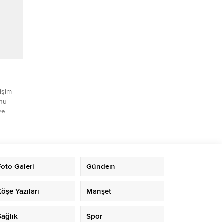
ası
de
in,
tişim
unu
ve
a
t
fa
nde, İl
Foto Galeri
Gündem
n atıcı
dilmesi
; 4
Köşe Yazıları
Manşet
..
Sağlık
Spor