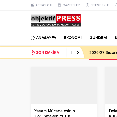
ASTROLOJİ
GAZETELER
SİTENE EKLE
ANASAYFA
EKONOMİ
GÜNDEM
S
SON DAKİKA
Haliliye Beledi
Yaşam Mücadelesinin
Dola
Görünmeyen Yüzü!
Kur