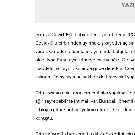
YAZI
Grip ve Covid-19’u birbirinden ayırt etmenin ‘P
Covid-19’u birbirinden ayırmak, şikayetler açısı
vardır. O nedenle bunların ayrımında bulgular ol
olabiliyor. Bunu ayırt etmeye çalışacağız. Öte 
maddeli ilacı aynı zamanda gribe de etkin. Covi
aslında. Dolayısıyla bu şekilde de tedavisini ya
Grip aşısının riskli gruplara mutlaka yapılması g
ağır seyredebilme ihtimali var. Buradaki önemli o
tabloyla gitme potansiyelinin olması. O nedenle 
konuştu.
Grip virüsünün her sene farklılık gösterdiği için