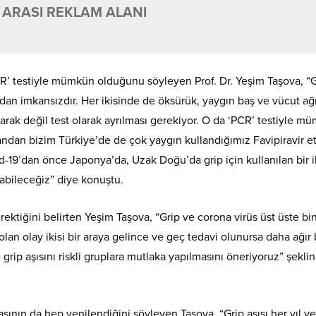
 ARASI REKLAM ALANI
CR’ testiyle mümkün olduğunu söyleyen Prof. Dr. Yeşim Taşova, “G
ndan imkansızdır. Her ikisinde de öksürük, yaygın baş ve vücut ağr
arak değil test olarak ayrılması gerekiyor. O da ‘PCR’ testiyle m
yandan bizim Türkiye’de de çok yaygın kullandığımız Favipiravir e
d-19’dan önce Japonya’da, Uzak Doğu’da grip için kullanılan bir i
pabileceğiz” diye konuştu.
erektiğini belirten Yeşim Taşova, “Grip ve corona virüs üst üste bi
lan olay ikisi bir araya gelince ve geç tedavi olunursa daha ağır 
grip aşısını riskli gruplara mutlaka yapılmasını öneriyoruz” şekli
 aşının da hep yenilendiğini söyleyen Taşova, “Grip aşısı her yıl y