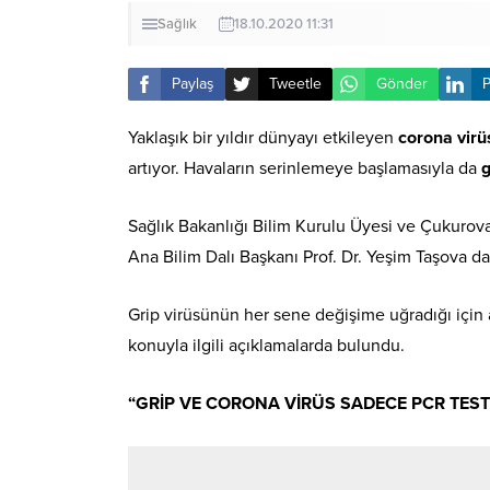
Sağlık
18.10.2020 11:31
Paylaş
Tweetle
Gönder
P
Yaklaşık bir yıldır dünyayı etkileyen
corona virü
artıyor. Havaların serinlemeye başlamasıyla da
g
Sağlık Bakanlığı Bilim Kurulu Üyesi ve Çukurova 
Ana Bilim Dalı Başkanı Prof. Dr. Yeşim Taşova da
Grip virüsünün her sene değişime uğradığı için a
konuyla ilgili açıklamalarda bulundu.
“GRİP VE CORONA VİRÜS SADECE PCR TESTİ