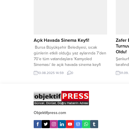
merkezi ve kırsal ayrımı yapmaksızın
vatandaşları konforlu ulaşım
ağıylabuluşturan Şanlıurfa Büyükşehir
Belediyesi Kırsal Hizmetler Daire
Başkanlığı ekipleri yazsezonunu verimli
değerlendirerek ilçe...
Açık Havada Sinema Keyfi!
Zafer 
Turnuv
Bursa Büyükşehir Belediyesi, sıcak
Oldu!
günlerin etkili olduğu yaz aylarında 7’den
70’e tüm vatandaşlara ‘Kamyoled
Şanlıur
Sineması’ ile açık havada sinema keyfi
tarafın
yaşatıyor. Açık havada sinema
Zafer B
13.08.2025 14:59
0
01.09
keyfiBursa’nın kültür ve sanat hayatını
erdi. İ
zenginleştirmek adına çalışmalarını
katıldı
sürdüren Büyükşehir Belediyesi, ‘Bursa
törenle
Sanatla Yeşeriyor’ etkinlikleri kapsamında
Büyükşe
‘Kamyoled Sineması’ projesiyle
Müdürlü
çocuklardan yetişkinlere kadar tüm
Federas
vatandaşları açık havada...
birliği
Objektifpress.com
Bayramı