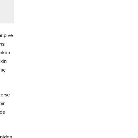
rip ve
ısı
ümkün
tkin
laç
nerse
bir
nde
eniden