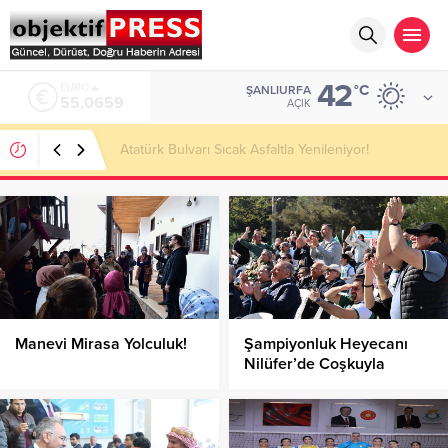
42
ALTIN
°C
ŞANLIURFA
6.521,17
AÇIK
Temmuzda IPARD III Kapsamında 634,3 Milyon Lira
Hibe Ödemesi Yapıldı!
Manevi Mirasa Yolculuk!
Şampiyonluk Heyecanı
Nilüfer’de Coşkuyla
Kutlandı!