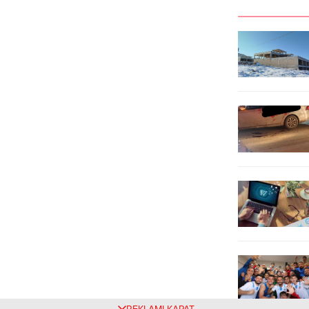
aylarında serinlemek isteyen
çalışanını saygı ve rahmetle andı. “2
vatandaşların hayatitehlike yaşadığı
Temmuz, karanlığın aydınlığa karşı
bu kanalda, tel örgü montajı
acımasız saldırısıdır” Ferhat
başlatıldı. Yaz aylarında artan
Karadağ, Sivas Katliamı’nın
sıcaklıklarla birlikte sulama
yalnızca...
kanallarına girme girişimleri...