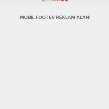
REKLAMI KAPAT
MOBİL FOOTER REKLAM ALANI
Üyelik
Tüm Yazarlar
Künye ve İletişim
Ekonomi
Foto Galeri
Gündem
Eğitim