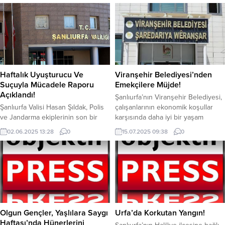
Haftalık Uyuşturucu Ve
Viranşehir Belediyesi’nden
Suçuyla Mücadele Raporu
Emekçilere Müjde!
Açıklandı!
Şanlıurfa’nın Viranşehir Belediyesi,
Şanlıurfa Valisi Hasan Şıldak, Polis
çalışanlarının ekonomik koşullar
ve Jandarma ekiplerinin son bir
karşısında daha iyi bir yaşam
haftada uyuşturucu ile mücadele
sürmesi için önemli bir adım attı.
02.06.2025 13:28
0
15.07.2025 09:38
0
verileri açıklandı. Şıldak, Polis ve
Belediye, bünyesinde görev yapan
Jandarma ekiplerinin son bir
işçilerin maaşlarına 7.500 TL zam
haftada uyuşturucu ile mücadele
yapıldı. Viranşehir Belediyesi,
verileri açıklandı. Son bir haftada
işçilerinin maaşlarına 7.500 TL zam
yapılan çalışmalar neticesinde; 29
yaptı. Sosyal medya paylaşımında,
Adet Kenevir, 998 Gram Esrar, 3 Kg
“Emek en yüce değerdir, alın
379 gram Metamfetamin, 433 Gram
terinin karşılığını vermek görevimiz”
Bonzai, 18...
denilerek zam haberi...
Olgun Gençler, Yaşlılara Saygı
Urfa’da Korkutan Yangın!
Haftası’nda Hünerlerini