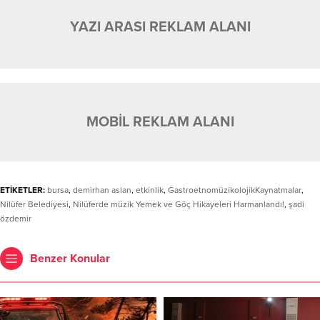
YAZI ARASI REKLAM ALANI
MOBİL REKLAM ALANI
ETİKETLER:
bursa
,
demirhan aslan
,
etkinlik
,
GastroetnomüzikolojikKaynatmalar
,
Nilüfer Belediyesi
,
Nilüferde müzik Yemek ve Göç Hikayeleri Harmanlandı!
,
şadi
özdemir
Benzer Konular