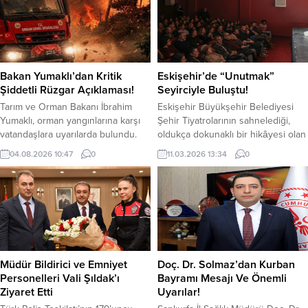
Bakan Yumaklı’dan Kritik
Eskişehir’de “Unutmak”
Şiddetli Rüzgar Açıklaması!
Seyirciyle Buluştu!
Tarım ve Orman Bakanı İbrahim
Eskişehir Büyükşehir Belediyesi
Yumaklı, orman yangınlarına karşı
Şehir Tiyatrolarının sahnelediği,
vatandaşlara uyarılarda bulundu.
oldukça dokunaklı bir hikâyesi olan
Bakan Yumaklı yaptığı açıklamada,
“Unutmak” adlı oyunun prömiyer
04.08.2026 10:47
0
11.03.2026 13:34
0
“Yeşil vatan için kritik uyarı.
gösterimi, 10 Mart akşamı kalabalık
Meteorolojik verilere göre, bugün
bir seyirci topluluğu önünde
ve yarın başta Çanakkale, Balıkesir,
gerçekleştirildi. İngiltere’nin son
Bursa, İzmir ve Manisa olmak
dönemdeki en başarılı genç
üzere, kıyı bölgelerimizde orman
yazarlarından biri olarak kabul
yangınları açısından risk teşkil
edilen Tristan Bernays tarafından
edecek seviyede şiddetli rüzgar
kaleme alınan “Unutmak” adlı oyun
bekleniyor. Lütfen bu...
izleyenlere oldukça duygusal anlar
Müdür Bildirici ve Emniyet
Doç. Dr. Solmaz’dan Kurban
yaşattı. Şehir...
Personelleri Vali Şıldak’ı
Bayramı Mesajı Ve Önemli
Ziyaret Etti
Uyarılar!