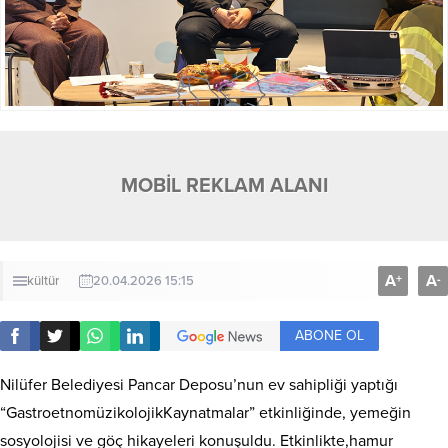
MOBİL REKLAM ALANI
A
A
+
-
kültür
20.04.2026 15:15
ABONE OL
Nilüfer Belediyesi Pancar Deposu’nun ev sahipliği yaptığı
“GastroetnomüzikolojikKaynatmalar” etkinliğinde, yemeğin
sosyolojisi ve göç hikayeleri konuşuldu. Etkinlikte,hamur