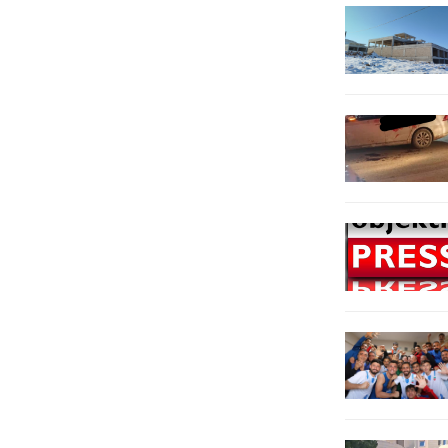
Silahla Yağma suçundan 21 yıl 8 ay
Uygulama 4 farklı noktada 112
7 gün kesinleşmiş hapis cezası
personelin katılımıyla
bulunan M.G....
gerçekleştirildi. Uygulamada; 631
Kişi kontrol...