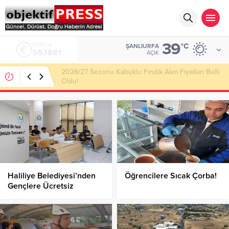
39
ALTIN
°C
ŞANLIURFA
6.660,55
AÇIK
Haliliye Belediyesi Her Gün 4 Bin 898 Kişiye Sıcak
Yemek Ulaştırıyor!
Haliliye Belediyesi’nden
Öğrencilere Sıcak Çorba!
Gençlere Ücretsiz
Üniversiteye Hazırlık
Desteği!