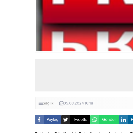
Sağlık
05.03.2024 16:18
Paylaş
Tweetle
Gönder
P