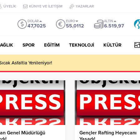
ÜYELİK
KÜNYE VE İLETİŞİM
YAZARLAR
DOLAR
EURO
ALTIN
47,7025
55,0112
6.519,97
AĞLIK
SPOR
EĞİTİM
TEKNOLOJİ
KÜLTÜR
 III Kapsamında 634,3 Milyon Lira Hibe Ödemesi Yapıldı!
an Genel Müdürlüğü
Gençler Rafting Heyecanı
dı!
Yaşadı!