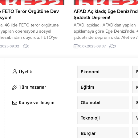
Çiftçi’nin öncülüğünde...
e FETÖ Terör Örgütüne Dev
AFAD Açıkladı; Ege Denizi’n
syon!
Şiddetli Deprem!
ya, 46 ilde FETÖ terör örgütüne
AFAD, açıkladı. AFAD’dan yapılan
 yapılan operasyonu sosyal
açıklamaya göre Ege Denizi’nde, 
hesabından duyurdu. FETÖ’ye
şiddetinde deprem oldu. Afet ve A
k düzenlenen operasyonlarda 361
Durum Yönetimi Başkanlığı (AFAD)
.2025 09:32
0
10.07.2025 08:37
0
yakalandı. İçişleri Bakanı Ali
medya hesabından yaptığı açıkla
ya, 46 ilde FETÖ’ye yönelik
Ege Denizi’nde 4.6 şiddetinde d
on yapıldı. Yapılan
oldu. AFAD’a göre deprem yerin y
onlarda 361 şüpheli yakalandı.
olarak 11.1 Km derinliğinde meydan
Üyelik
Ekonomi
onlarda yakalanan şüpheliler;
Depremle ilgili AFAD’ın sosyal m
erör örgütünün “güncel
paylaşımları şu şekilde; YAZI ARAS
ması, askeri mahrem yapılanması,
REKLAM...
Tüm Yazarlar
Eğitim
ve güncel eğitim...
Künye ve İletişim
Otomobil
Teknoloji
Burçlar