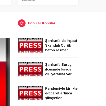
Popüler Konular
Şanlıurfa’da inşaat
Skandalı Çürük
beton resmen
belgelendi
Şanlıurfa Suruç
ilçesinde kavga!
ölü yaralılar var
Pandemiyle birlikte
e-ticaret artınca
şikayetler
de katlandı