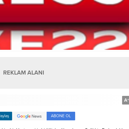
REKLAM ALANI
A
+
ABONE OL
aylaş