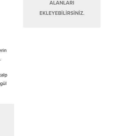
ALANLARI
EKLEYEBİLİRSİNİZ.
rin
.
kalp
egül