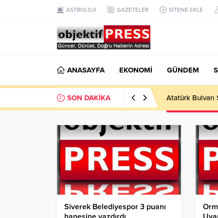
ASTROLOJİ
GAZETELER
SİTENE EKLE
ANASAYFA
EKONOMİ
GÜNDEM
S
SON DAKİKA
Temmuzda IPARD
Siverek Belediyespor 3 puanı
Orm
hanesine yazdırdı
Uyar