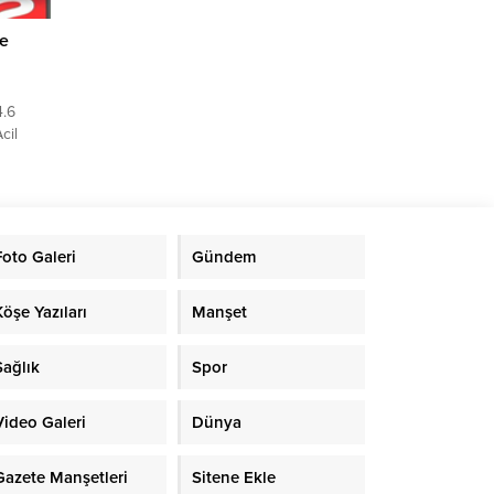
de
4.6
cil
 sosyal
mada
eprem
aklaşık
a geldi.
Foto Galeri
Gündem
edya
I
Köşe Yazıları
Manşet
Sağlık
Spor
Video Galeri
Dünya
Gazete Manşetleri
Sitene Ekle