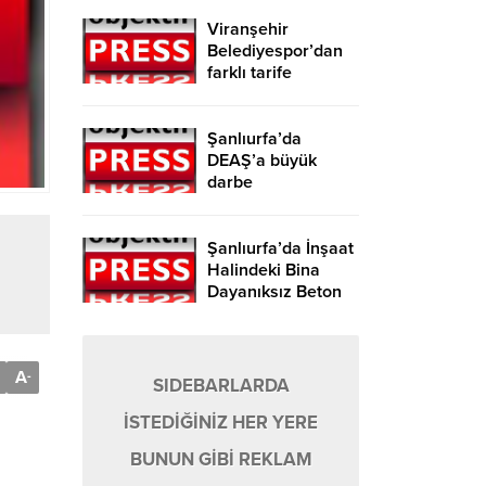
Viranşehir
Belediyespor’dan
farklı tarife
Şanlıurfa’da
DEAŞ’a büyük
darbe
Şanlıurfa’da İnşaat
Halindeki Bina
Dayanıksız Beton
Nedeniyle Yıkıldı!
A
-
SIDEBARLARDA
İSTEDİĞİNİZ HER YERE
BUNUN GİBİ REKLAM