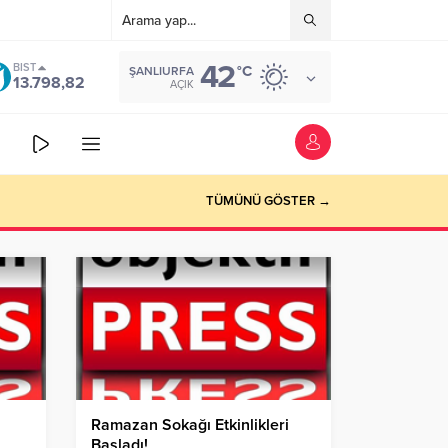
42
BIST
°C
ŞANLIURFA
13.798,82
AÇIK
TÜMÜNÜ GÖSTER →
Ramazan Sokağı Etkinlikleri
Başladı!