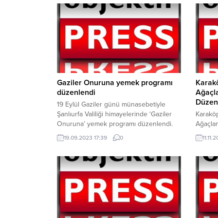
Gaziler Onuruna yemek programı
Karakö
düzenlendi
Ağaçla
Düzen
19 Eylül Gaziler günü münasebetiyle
Şanlıurfa Valiliği himayelerinde ‘Gaziler
Karaköp
Onuruna’ yemek programı düzenlendi.
Ağaçlan
Kur’an-ı Kerim tilavetiyle başlayan
çerçev
19.09.2023 17:39
0
11.11.
programda bir konuşma yapan Şanlıurfa
ağaçlan
Valisi Hasan Şıldak, “Türkiye Büyük Millet
Etkinli
Meclisi tarafından Cumhuriyetimizin
Nihat Ç
kurucusu Mustafa Kemal Atatürk’ün
kampany
gazilik unvanı ile onurlandırılmasının yıl
genelin
dönümü, bir süredir gaziler günü olarak
çevre bi
kutlanıyor. Bu 19 Eylül’de...
genişle
seferbe