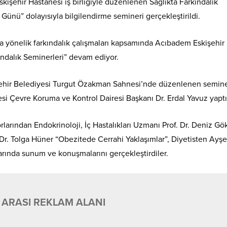
işehir Hastanesi iş birliğiyle düzenlenen Sağlıkta Farkındalık
ünü” dolayısıyla bilgilendirme semineri gerçekleştirildi.
a yönelik farkındalık çalışmaları kapsamında Acıbadem Eskişehir
kındalık Seminerleri” devam ediyor.
ehir Belediyesi Turgut Özakman Sahnesi’nde düzenlenen semine
i Çevre Koruma ve Kontrol Dairesi Başkanı Dr. Erdal Yavuz yaptı
arından Endokrinoloji, İç Hastalıkları Uzmanı Prof. Dr. Deniz Gö
Dr. Tolga Hüner “Obezitede Cerrahi Yaklaşımlar”, Diyetisten Ayş
ında sunum ve konuşmalarını gerçekleştirdiler.
 ARASI REKLAM ALANI