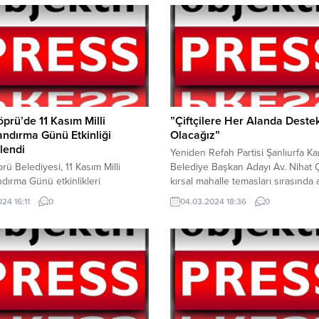
prü’de 11 Kasım Milli
”Çiftçilere Her Alanda Deste
ndırma Günü Etkinliği
Olacağız”
lendi
Yeniden Refah Partisi Şanlıurfa K
rü Belediyesi, 11 Kasım Milli
Belediye Başkan Adayı Av. Nihat Çi
dırma Günü etkinlikleri
kırsal mahalle temasları sırasında 
esinde Seyrantepe Mahallesi’nde
kalitesiyle bilinen Karaköprü’dek
2024 16:11
0
04.03.2024 18:36
0
dırma etkinliği gerçekleştirdi.
bahçelerini gezdi. Karaköprü’de y
kte, Karaköprü Belediye Başkanı
ürünleri daha kaliteli hale getirece
iftçi tüm Karaköprülü vatandaşları
belirten Nihat Çiftçi, “Karaköprü
aya katılmaya davet etti. Türkiye
Belediyesi olarak tüm çiftçilere zir
de olduğu gibi Karaköprü’de de
teknik destek, fide, gübre, tohum 
lincini artırmak ve yeşil alanları
hibe desteği sağlayacağız” dedi.
tmek amacıyla ağaçlandırma
Geçmiş...
rliği başlatıldı. Bu anlamlı günde,