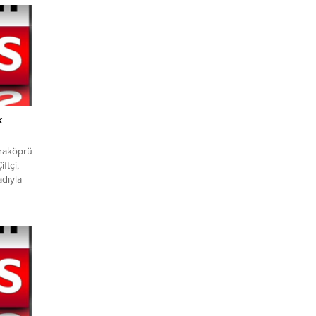
k
araköprü
ftçi,
adıyla
i Badem
etişen
klerini
aî
ve yakıt