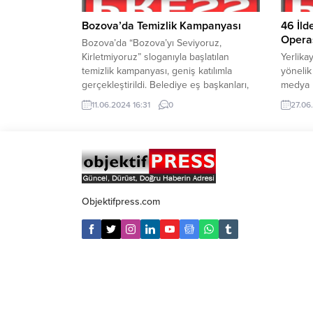
Başkan 
Bozova’da Temizlik Kampanyası
46 İld
Opera
Bozova’da “Bozova’yı Seviyoruz,
Kirletmiyoruz” sloganıyla başlatılan
Yerlika
temizlik kampanyası, geniş katılımla
yönelik
gerçekleştirildi. Belediye eş başkanları,
medya 
belediye meclis üyeleri ve belediye
yöneli
11.06.2024 16:31
0
27.06
çalışanları, cadde ve sokaklarda çöp
şüpheli 
toplayarak çevre temizliği çalışmalarına
Yerlika
katıldılar. Temizlik kampanyasına, Dem
operasy
Parti ilçe eş başkanları ve yöneticileri de
operasy
destek verdi. Eş başkanlarla birlikte
Operasy
caddelerde çöp toplayan parti yetkilileri,
FETÖ t
daha...
yapılan
Objektifpress.com
finans 