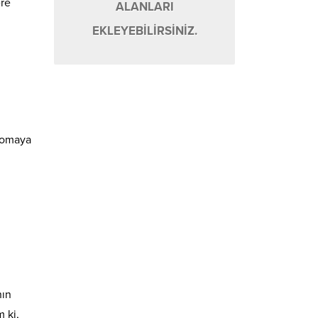
ere
ALANLARI
EKLEYEBİLİRSİNİZ.
komaya
nın
 ki,