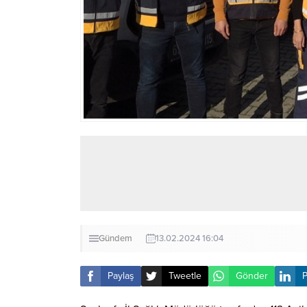
Gündem
13.02.2024 16:04
Paylaş
Tweetle
Gönder
P