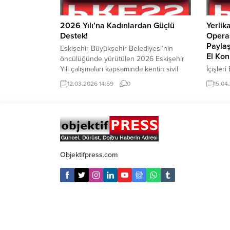
2026 Yılı’na Kadınlardan Güçlü
Yerlik
Destek!
Operas
Paylaş
Eskişehir Büyükşehir Belediyesi’nin
El Kon
öncülüğünde yürütülen 2026 Eskişehir
Yılı çalışmaları kapsamında kentin sivil
İçişleri
toplum dinamikleri de etkinlikleriyle
Operasy
12.03.2026 14:59
0
15.04
sürece katkı sunmaya devam ediyor. Bu
Uluslar
kapsamda, 14 sivil toplum kuruluşunun
yöneli
bir araya gelmesiyle oluşan Eskişehir
gözaltı
Kadın Platformu tarafından “Kadın Olmak
saatler
Paneli” düzenlendi. Panel, Haller Gençlik
gerçekl
Merkezi bünyesindeki Frigya Salonu’nda
uluslar
yoğun katılımla gerçekleştirildi.
ticaret
Objektifpress.com
Kadınların...
gelirle
örgütle
yönelikti