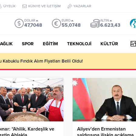
ÜYELİK
KÜNYE VE İLETİŞİM
YAZARLAR
DOLAR
EURO
ALTIN
47,7048
55,0748
6.623,43
AĞLIK
SPOR
EĞİTİM
TEKNOLOJİ
KÜLTÜR
yesi Her Gün 4 Bin 898 Kişiye Sıcak Yemek Ulaştırıyor!
ınar: “Ahilik, Kardeşlik ve
Aliyev’den Ermenistan
retin Ahlakla
saldırısına ilişkin açıklama