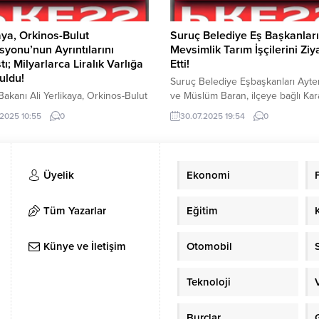
aya, Orkinos-Bulut
Suruç Belediye Eş Başkanları
yonu’nun Ayrıntılarını
Mevsimlik Tarım İşçilerini Ziy
tı; Milyarlarca Liralık Varlığa
Etti!
uldu!
Suruç Belediye Eşbaşkanları Ayte
 Bakanı Ali Yerlikaya, Orkinos-Bulut
ve Müslüm Baran, ilçeye bağlı Ka
onu’nun detaylarını paylaştı.
(Qeruk) kırsal mahallesinde buluna
.2025 10:55
0
30.07.2025 19:54
0
arası uyuşturucu tacirlerine
ve mevsimlik işçileri tarlalarında z
k operasyonda 234 şüphelinin
etti. Çiftçilerin üretim süreci yerin
na alındı. Yerlikaya; “Sabah
incelenirken, yaşadıkları sorunlar
inde, çok büyük bir operasyon
talepler dinlendi. Eşbaşkanlar Kay
Üyelik
Ekonomi
eştirdik. Bu operasyon, ulusal ve
Baran, tarımsal üretimin Suruç için
arası boyutta uyuşturucu madde
öneme sahip olduğunu vurgulayar
i yapan, ve bu suçtan elde ettikleri
belediye olarak çiftçilerin her zama
Tüm Yazarlar
Eğitim
ri aklamaya çalışan, organize suç
rinin üst düzey üyelerine
Künye ve İletişim
Otomobil
.”...
Teknoloji
Burçlar