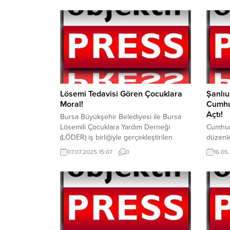
Lösemi Tedavisi Gören Çocuklara
Şanlıu
Moral!
Cumhur
Açtı!
Bursa Büyükşehir Belediyesi ile Bursa
Lösemili Çocuklara Yardım Derneği
Cumhuri
(LÖDER) iş birliğiyle gerçekleştirilen
düzenle
etkinlik, Bursa Uludağ Üniversitesi
adlı ser
07.07.2025 15:07
0
16.05
Sabahattin Gazioğlu Çocuk Hematoloji ve
kapıları
Onkoloji Hastanesi’nde tedavi gören
boyunca
çocuklara moral oldu. Bursa Büyükşehir
kimliği
Belediyesi Sağlık İşleri Dairesi
alacak.
Başkanlığı’na bağlı Halk Sağlığı ve Sağlıklı
Varlıkl
Yaşam Şube Müdürlüğü, Bilim Teknoloji
Müdürlü
Merkezi, Büyükşehir Belediyesi Satranç...
Sergi” 
Müze...