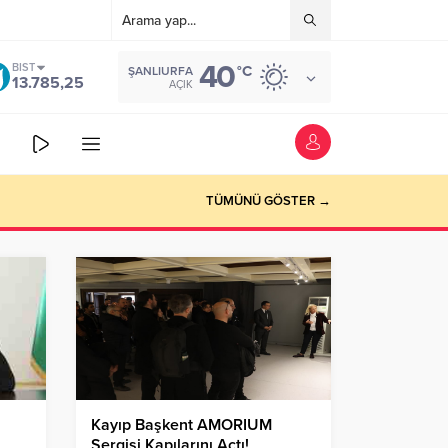
40
BIST
°C
ŞANLIURFA
13.785,25
AÇIK
TÜMÜNÜ GÖSTER →
Kayıp Başkent AMORIUM
Sergisi Kapılarını Açtı!