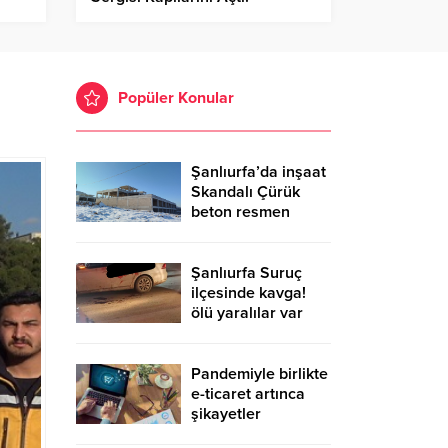
Popüler Konular
Şanlıurfa’da inşaat
Skandalı Çürük
beton resmen
belgelendi
Şanlıurfa Suruç
ilçesinde kavga!
ölü yaralılar var
Pandemiyle birlikte
e-ticaret artınca
şikayetler
de katlandı