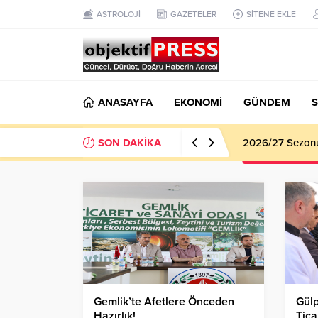
ASTROLOJİ
GAZETELER
SİTENE EKLE
ANASAYFA
EKONOMİ
GÜNDEM
S
SON DAKİKA
Haliliye Beledi
Gemlik’te Afetlere Önceden
Gülp
Hazırlık!
Tica