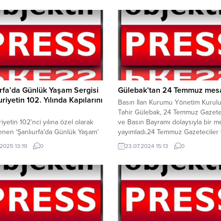
rfa’da Günlük Yaşam Sergisi
Gülebak’tan 24 Temmuz mesa
iyetin 102. Yılında Kapılarını
Basın İlan Kurumu Yönetim Kurul
Tahir Gülebak, 24 Temmuz Gazete
yetin 102’nci yılına özel olarak
ve Basın Bayramı dolaysıyla bir m
nen ‘Şanlıurfa’da Günlük Yaşam’
yayımladı.24 Temmuz Gazeteciler
gi Vali Hasan Şıldak’ın katılımıyla
Basın Bayramı 1908 yılında basın
.2025 13:19
0
23.07.2024 15:13
0
nı misafirlerine açtı. Bir ay
sansürün kaldırıldığı tarihi olarak h
 açık kalacak sergide Şanlıurfa
kutlanıyor. Basın İlan Kurumu Yön
ni yansıtan 202 adet eser yer
Kurulu Üyesi Tahir Gülebak da 24
 Kültür ve Turizm Bakanlığı Kültür
Temmuz Gazeteciler ve Basın Bay
arı Ve Müzeler Genel
dolaysıyla bir...
ğü’nün ‘102’inci Yılında 102
buluşmaları kapsamında Şanlıurfa