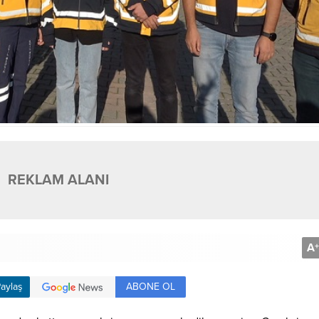
REKLAM ALANI
A
+
ABONE OL
aylaş