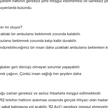
il yardım hattının gereksiz yere meşgul edilmemesi ve Gereksiz y
yarılarda bulundu.
er mi oluyor?
ktaki bir ambulansı beklemek zorunda kalabilir.
bulansı beklemek zorunda kalıp kalbi durabilir.
ndürebileceğimiz bir insan daha uzaktaki ambulansı beklerken 
aşkaları geri dönüşü olmayan sorunlar yaşayabilir.
rek çağırın. Çünkü insan sağlığı her şeyden daha
ğu zaman gereksiz ve asılsız ihbarlarla meşgul edilmektedir.
112 telefon hattının aranması sırasında gerçek ihtiyacı olan hasta
sakat kalmasına yol açabilir. 112 Acil’i gereksiz meşgul etmeyelim