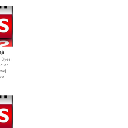
jı
u Üyesi
ciler
esaj
 ve
dan
er yıl
etim
ramı