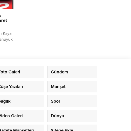
,
aret
n Kaya
rahüyük
n çiftçi
iyaret
de
 ve
a ve
Foto Galeri
Gündem
 hayati
ak,
n...
Köşe Yazıları
Manşet
Sağlık
Spor
Video Galeri
Dünya
Gazete Manşetleri
Sitene Ekle