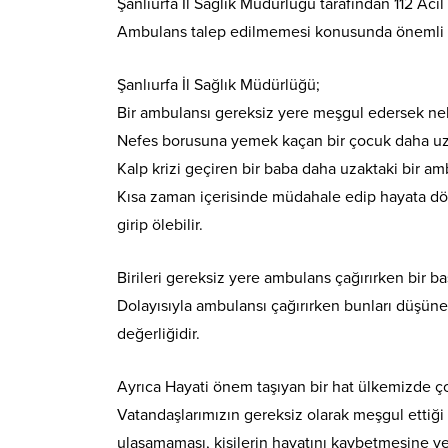
Şanlıurfa İl Sağlık Müdürlüğü tarafından 112 Ac
Ambulans talep edilmemesi konusunda önemli u
Şanlıurfa İl Sağlık Müdürlüğü;
Bir ambulansı gereksiz yere meşgul edersek nel
Nefes borusuna yemek kaçan bir çocuk daha uza
Kalp krizi geçiren bir baba daha uzaktaki bir am
Kısa zaman içerisinde müdahale edip hayata dö
girip ölebilir.
Birileri gereksiz yere ambulans çağırırken bir b
Dolayısıyla ambulansı çağırırken bunları düşüne
değerliğidir.
Ayrıca Hayati önem taşıyan bir hat ülkemizde ço
Vatandaşlarımızın gereksiz olarak meşgul ettiği 
ulaşamaması, kişilerin hayatını kaybetmesine ve 