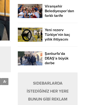
Viranşehir
Belediyespor’dan
farklı tarife
Yeni rezerv
Türkiye’nin kaç
yıllık ihtiyacını
karşılayacak?
Şanlıurfa’da
DEAŞ’a büyük
darbe
A
-
SIDEBARLARDA
İSTEDİĞİNİZ HER YERE
BUNUN GİBİ REKLAM