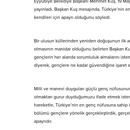
Eyyübiye Belediye Başkanı Mehmet Kuş, 19 May
yayınladı. Başkan Kuş mesajında, Türkiye’nin e
kendileri için apayrı olduğunu söyledi.
Bir ulusun küllerinden yeniden doğuşunun ilk ad
olmasının manidar olduğunu belirten Başkan Ku
gençlerin her alanda sorumluluk almalarını iste
diyerek, gençlere ne kadar güvendiğine işaret et
Milli ve manevi duyguları güçlü genç nüfusunun d
olmaktan gurur duyduğumuzu ifade etmek isteri
hareketle, Türkiye’nin en genç nüfusuna sahip i
bölümü gençlere yönelik gerçekleştirdik, gerç
apayrıdır.