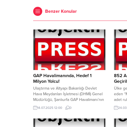
Benzer Konular
GAP Havalimanında, Hedef 1
852 Ad
Milyon Yolcu!
Geçiril
Ulaştırma ve Altyapı Bakanlığı Devlet
Ülke g
Hava Meydanları İşletmesi (DHMİ) Genel
eden “
Müdürlüğü, Şanlıurfa GAP Havalimanı’nın
adet ruh
2025 yılı Haziran ayına ilişkin hava yolu
Jandarm
14.07.2025 12:00
0
24.03
uçak, yolcu ve yük istatistiklerini
Müdürlü
kamuoyuyla paylaştı. Haziran ayında
İzmir, 
Şanlıurfa GAP Havalimanı’nda iç hat yolcu
Diyarba