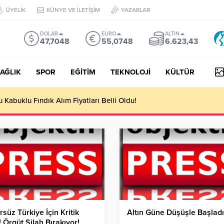
ÜYELİK
KÜNYE VE İLETİŞİM
YAZARLAR
DOLAR
EURO
ALTIN
47,7048
55,0748
6.623,43
AĞLIK
SPOR
EĞİTİM
TEKNOLOJİ
KÜLTÜR
yesi Her Gün 4 Bin 898 Kişiye Sıcak Yemek Ulaştırıyor!
rsüz Türkiye İçin Kritik
Altın Güne Düşüşle Başladı
 Örgüt Silah Bırakıyor!