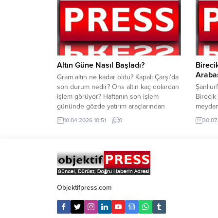
trafiği 88.848, dış hat yolcu trafiği ise
Aksaray
1.286 olarak kaydedildi. Böylece
Konya, 
havalimanı, toplam 90.134...
Hatay,
Aydın, B
Altın Güne Nasıl Başladı?
Bireci
Arabas
Gram altın ne kadar oldu? Kapalı Çarşı’da
son durum nedir? Ons altın kaç dolardan
Şanlıur
işlem görüyor? Haftanın son işlem
Birecik
gününde gözde yatırım araçlarından
meydana
altında hareketlilik devam ediyor. Altın
otomobi
10.04.2026 10:51
0
30.07
fiyatları güne hafif dalgalı yatay bir seyirle
bulunan
başladı. Jeopolitik gerginlikler, faiz
göre, h
indirimi beklentileri altın fiyatlarında
öğrenil
etkisini sürdürüyor. Gram altın bugün
at arab
saat 10.44...
etkisiy
telef o
üzerinde
Objektifpress.com