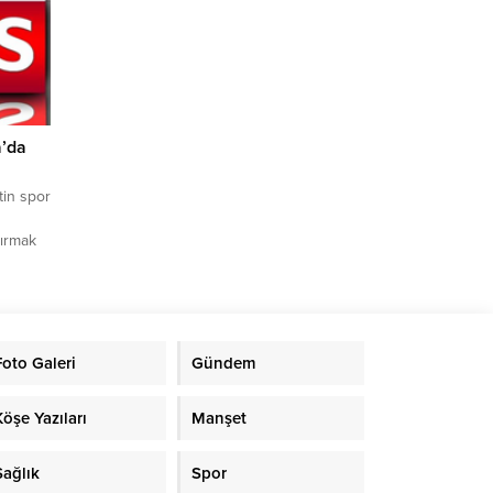
ledi.
sitesi
ilim
a’da
tin spor
dırmak
klı
devam
i Motor
yıyor.
Foto Galeri
Gündem
e
kros gibi
Köşe Yazıları
Manşet
Sağlık
Spor