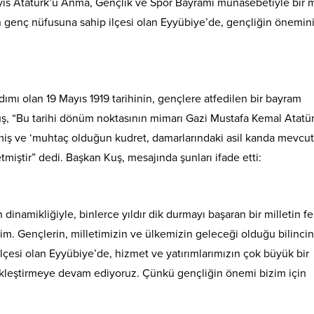
ıs Atatürk’ü Anma, Gençlik ve Spor Bayramı münasebetiyle bir 
n genç nüfusuna sahip ilçesi olan Eyyübiye’de, gençliğin önemin
ımı olan 19 Mayıs 1919 tarihinin, gençlere atfedilen bir bayram
ş, “Bu tarihi dönüm noktasının mimarı Gazi Mustafa Kemal Atatür
miş ve ‘muhtaç olduğun kudret, damarlarındaki asil kanda mevcut
miştir” dedi. Başkan Kuş, mesajında şunları ifade etti:
inamikliğiyle, binlerce yıldır dik durmayı başaran bir milletin fe
m. Gençlerin, milletimizin ve ülkemizin geleceği olduğu bilinci
lçesi olan Eyyübiye’de, hizmet ve yatırımlarımızın çok büyük bir
ekleştirmeye devam ediyoruz. Çünkü gençliğin önemi bizim için