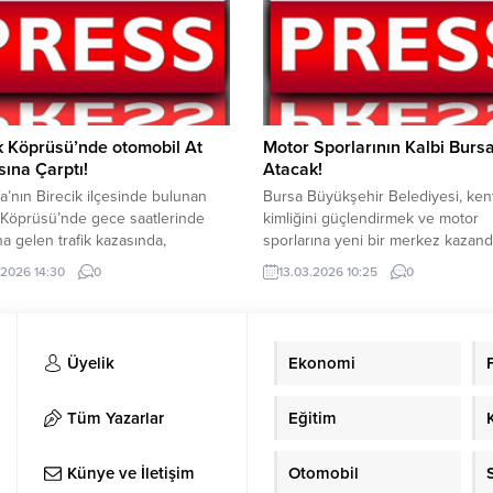
, Sakarya, Samsun, Denizli,
belleği olan insanlar olduğunu söy
Manisa, Tekirdağ, Batman, Bingöl,
18-24 Mart yaşlılara saygı haftası
 Çorum, Kahramanmaraş, Rize,
dolayısıyla Şanlıurfa Harran Üniver
alıkesir, Malatya, Muğla,...
Hastanesi Göğüs Hastalıkları Anab
Dalı...
k Köprüsü’nde otomobil At
Motor Sporlarının Kalbi Burs
ına Çarptı!
Atacak!
fa’nın Birecik ilçesinde bulunan
Bursa Büyükşehir Belediyesi, ken
 Köprüsü’nde gece saatlerinde
kimliğini güçlendirmek ve motor
 gelen trafik kazasında,
sporlarına yeni bir merkez kazan
lin arkadan çarptığı at arabasında
amacıyla bir projeyi daha hayata
.2026 14:30
0
13.03.2026 10:25
0
 at telef oldu. Edinilen bilgilere
geçiriyor. Osmangazi’nin Küçükbalı
enüz sürücüsünün kimliği
Mahallesi’nde yapım çalışmaları 
emeyen otomobil, seyir halindeki
eden Bursa Büyükşehir Belediyes
asına arkadan çarptı. Çarpmanın
Sporları Merkezi, açılış için gün sa
Üyelik
Ekonomi
le at ağır yaralanarak olay yerinde
Toplam 160 dönümlük alan üzerin
lurken, kazanın ardından köprü
kurulan tesis, karting, drift ve oto
 kısa süreli...
farklı...
Tüm Yazarlar
Eğitim
Künye ve İletişim
Otomobil