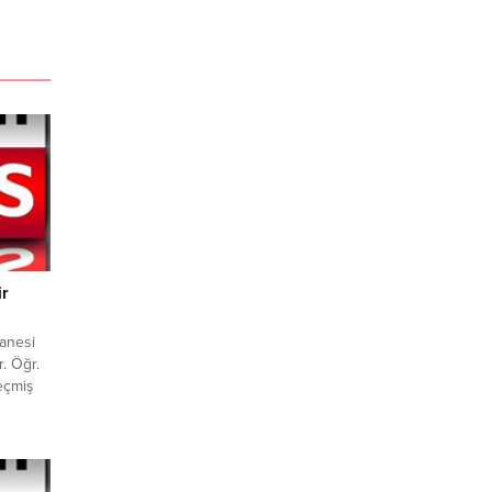
ir
tanesi
r. Öğr.
eçmiş
 gören,
e
deta