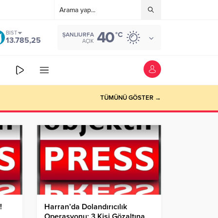
40
BIST
°C
ŞANLIURFA
13.785,25
AÇIK
TÜMÜNÜ GÖSTER →
!
Harran’da Dolandırıcılık
Operasyonu: 3 Kişi Gözaltına