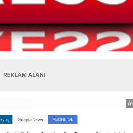
REKLAM ALANI
A
+
ABONE OL
aylaş