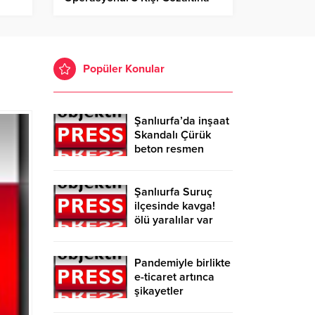
Alındı
Popüler Konular
Şanlıurfa’da inşaat
Skandalı Çürük
beton resmen
belgelendi
Şanlıurfa Suruç
ilçesinde kavga!
ölü yaralılar var
Pandemiyle birlikte
e-ticaret artınca
şikayetler
de katlandı