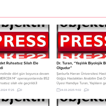
et Ruhsatsız Silah Ele
Dr. Turan, “Yaşlılık Biyolojik B
di
Olgudur”
enelinde dört gün boyunca devam
Şanlıurfa Harran Üniversitesi Has
MERCEK-14” operasyonlarında 852
Göğüs Hastalıkları Anabilim Dalı D
satsız silah ele geçirildi.İl
Üyesi Hamdiye Turan, Yaşlıların g
a Komutanlıkları ve İl Emniyet
ile gelecek arasında köprü görevi
.2024 17:25
0
24.03.2025 11:02
0
kleri tarafından İstanbul, Adana,
adetlerimizi, geleneklerimizi,
Antalya, Ordu, Bursa, Ankara,
göreneklerimizi yaşayan ve bizler
kır, Şanlıurfa, Gaziantep, Mersin,
öğretip yaşatan, toplumumuzun a