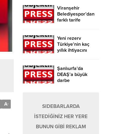
Viranşehir
Belediyespor’dan
farklı tarife
Yeni rezerv
Türkiye’nin kaç
yıllık ihtiyacını
karşılayacak?
Şanlıurfa’da
DEAŞ’a büyük
darbe
A
-
SIDEBARLARDA
İSTEDİĞİNİZ HER YERE
BUNUN GİBİ REKLAM