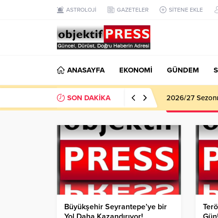
ASTROLOJİ
GAZETELER
SİTENE EKLE
ANASAYFA
EKONOMİ
GÜNDEM
S
SON DAKİKA
Haliliye Beledi
Büyükşehir Seyrantepe’ye bir
Terö
Yol Daha Kazandırıyor!
Gün!