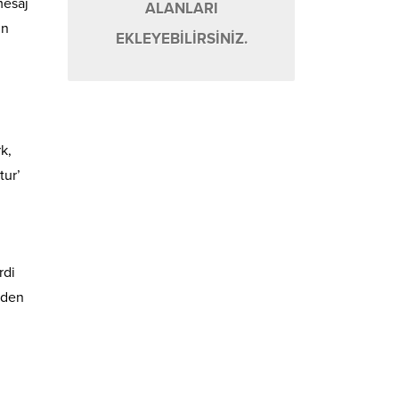
mesaj
ALANLARI
in
EKLEYEBİLİRSİNİZ.
k,
tur’
rdi
nden