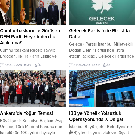
Cumhurbaşkanı İle Görüşen
Gelecek Partisi’nde Bir İstifa
DEM Parti, Heyetinden İlk
Daha!
Açıklama?
Gelecek Partisi İstanbul Milletvekili
Cumhurbaşkanı Recep Tayyip
Doğan Demir Partisi’nde istifa
Erdoğan, ile Halkların Eşitlik ve
ettiğini açıkladı. Gelecek Partisi’nde
Demokrasi Partisi (DEM Parti) Van
istifalar devam ediyor. Son olarak
10.04.2025 15:39
0
21.07.2025 10:39
0
Milletvekili Pervin Buldan ve
Gelecek Partisi’nden Demir, istifa
İstanbul Milletvekili Sırrı Süreyya
ettiğini açıkladı. Doğan, istifa
Önder’i Cumhurbaşkanlığı
açıklamasında şu ifadeleri kullandı;
Külliyesinde görüştü. Görüşme
yaklaşık iki yıldır tüm uyarılarımıza
saat 13.30’da başladı ve 1 saat 25
rağmen ortak bir alan
dakika sürdü. Terörsüz Türkiye
oluşturulamadığından bu ayrılığı
hedefi kapsamında yapılan
gerekli gördüm “ YAZI ARASI
görüşme sonrası DEM heyetinden
REKLAM ALANI
Ankara’da Yoğun Temas!
İBB’ye Yönelik Yolsuzluk
Sırrı Süreyya Önder açıklamalarda
Operasyonunda 7. Dalga!
Büyükşehir Belediye Başkanı Ayşe
bulundu. Önder,...
Ünlüce, Türk Medeni Kanunu’nun
İstanbul Büyükşehir Belediyesi’ne
kabulünün 100. yılı dolayısıyla
(İBB) yönelik yolsuzluk ve rüşvet