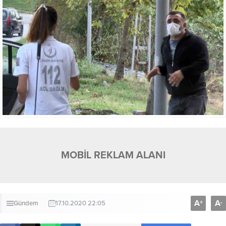
MOBİL REKLAM ALANI
A
A
+
-
Gündem
17.10.2020 22:05