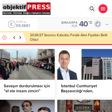
40
ALTIN
°C
ŞANLIURFA
6.660,55
AÇIK
Haliliye Belediyesi Her Gün 4 Bin 898 Kişiye Sıcak
Yemek Ulaştırıyor!
Savaşın durdurulması için
İstanbul Cumhuriyet
”el ele insanı zinciri”
Başsavcılığı’ndan,
eylemi düzenlendi
İmamoğlu Operasyonu İle
İlgili İlk Açıklama!