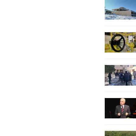
yasadışı bahis şebekelerine ağır
olduğuna dikkat çekti. Metin Baydar
darbe indirildi. Yapay zeka destekli
açıklamasında, “Türkiye, terörle
programlar kullanılarak deşifre
mücadelede büyük...
edilen illegal bahis şebekesi
düzenlenen operasyonla dağıtıldı.
İstanbul Emniyet...