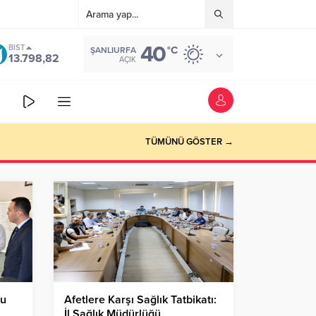
40
BIST
°C
ŞANLIURFA
13.798,82
AÇIK
TÜMÜNÜ GÖSTER →
bu
Afetlere Karşı Sağlık Tatbikatı:
İl Sağlık Müdürlüğü