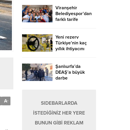
Viranşehir
Belediyespor’dan
farklı tarife
Yeni rezerv
Türkiye’nin kaç
yıllık ihtiyacını
karşılayacak?
Şanlıurfa’da
DEAŞ’a büyük
darbe
A
-
SIDEBARLARDA
İSTEDİĞİNİZ HER YERE
BUNUN GİBİ REKLAM