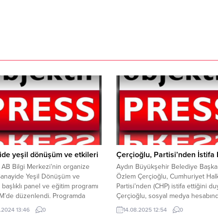
de yeşil dönüşüm ve etkileri
Çerçioğlu, Partisi’nden İstifa E
B Bilgi Merkezi’nin organize
Aydın Büyükşehir Belediye Başka
“Sanayide Yeşil Dönüşüm ve
Özlem Çerçioğlu, Cumhuriyet Hal
i” başlıklı panel ve eğitim programı
Partisi’nden (CHP) istifa ettiğini d
’de düzenlendi. Programda
Çerçioğlu, sosyal medya hesabın
n ŞUTSO Yönetim Kurulu Başkanı
yaptığı açıklamada, parti içinde ya
.2024 13:46
0
14.08.2025 12:54
0
Yetim, “Hem sanayicilerimizin
sorunlar ve anti-demokratik uygul