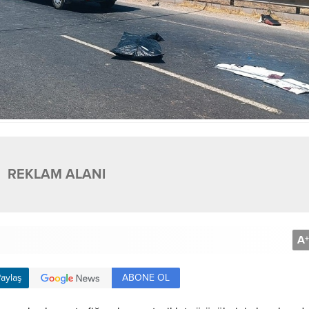
REKLAM ALANI
A
+
ABONE OL
aylaş