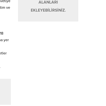
avetiye
ALANLARI
etim ve
EKLEYEBİLİRSİNİZ.
18
na yer
etler
,