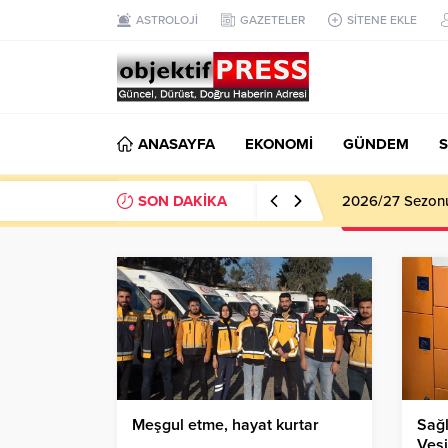
ASTROLOJİ
GAZETELER
SİTENE EKLE
ANASAYFA
EKONOMİ
GÜNDEM
S
SON DAKİKA
Haliliye Beledi
Meşgul etme, hayat kurtar
Sağl
Ves