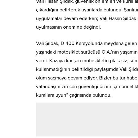
Vali Hasan Şıldak, güvenlik önlemleri ve kuralla
çıkardığını belirterek uyarılarda bulundu. Şanlıu
uygulamalar devam ederken; Vali Hasan Şıldak ö
uyulmasının önemine değindi.
Vali Şıldak, D-400 Karayolunda meydana gelen t
yaşındaki motosiklet sürücüsü O.A.’nın yaşamını y
verdi. Kazaya karışan motosikletin plakasız, sü
kullanmadığının belirtildiği paylaşımda Vali Şı
ölüm saçmaya devam ediyor. Bizler bu tür habe
vatandaşımızın can güvenliği bizim için öncelikti
kurallara uyun” çağrısında bulundu.