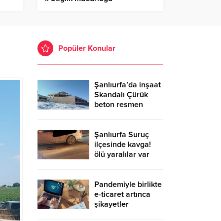
Hazırlıklarını Güçlendiriyor!
Popüler Konular
Şanlıurfa’da inşaat
Skandalı Çürük
beton resmen
belgelendi
Şanlıurfa Suruç
ilçesinde kavga!
ölü yaralılar var
Pandemiyle birlikte
e-ticaret artınca
şikayetler
de katlandı