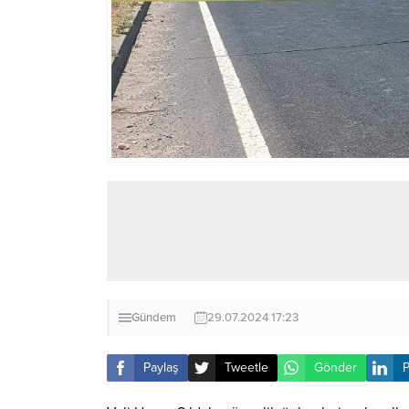
Gündem
29.07.2024 17:23
Paylaş
Tweetle
Gönder
P