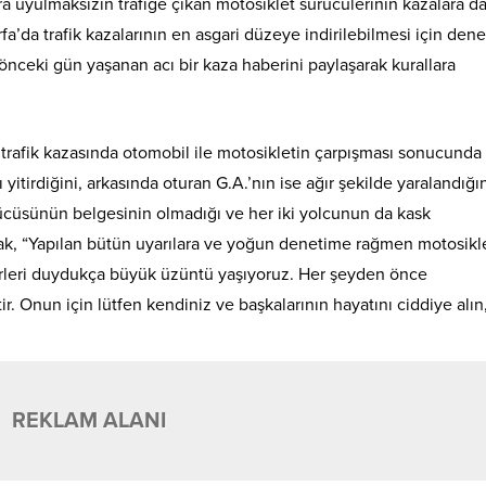
ra uyulmaksızın trafiğe çıkan motosiklet sürücülerinin kazalara d
rfa’da trafik kazalarının en asgari düzeye indirilebilmesi için den
nceki gün yaşanan acı bir kaza haberini paylaşarak kurallara
rafik kazasında otomobil ile motosikletin çarpışması sonucunda 
itirdiğini, arkasında oturan G.A.’nın ise ağır şekilde yaralandığı
rücüsünün belgesinin olmadığı ve her iki yolcunun da kask
ldak, “Yapılan bütün uyarılara ve yoğun denetime rağmen motosikl
rleri duydukça büyük üzüntü yaşıyoruz. Her şeyden önce
r. Onun için lütfen kendiniz ve başkalarının hayatını ciddiye alın
REKLAM ALANI