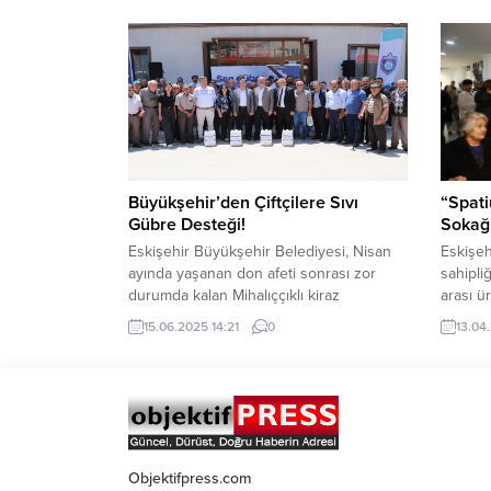
itibarıyla 38 hayvan pazarı yeniden açıldı.
kürese
Açılan pazarlar arasında Eskişehir
sahip o
Büyükşehir Belediyesi Hayvan Pazarı da
hem de 
yer aldı. Eskişehirlilere uzun yıllardır
yenilen
hizmet veren ve...
haline g
Büyükşehir’den Çiftçilere Sıvı
“Spati
Gübre Desteği!
Sokağı
Eskişehir Büyükşehir Belediyesi, Nisan
Eskişeh
ayında yaşanan don afeti sonrası zor
sahipli
durumda kalan Mihalıççıklı kiraz
arası ür
üreticilerine can suyu olmak için sıvı
“Spatiu
15.06.2025 14:21
0
13.04
gübre desteği sağladı. Tarımsal Hizmetler
kapılar
Dairesi Başkanlığı eliyle yürütülen
yeni bi
destekle 112 üreticiye ulaşılarak, 2 bin
sergi, 
260 dekar alan desteklendi. Nisan ayında
Kent Ta
Mihalıççık ilçesinde meydana gelen ani
ev sahi
don olayları, kiraz üreticilerine...
düzenle
Büyükşe
Objektifpress.com