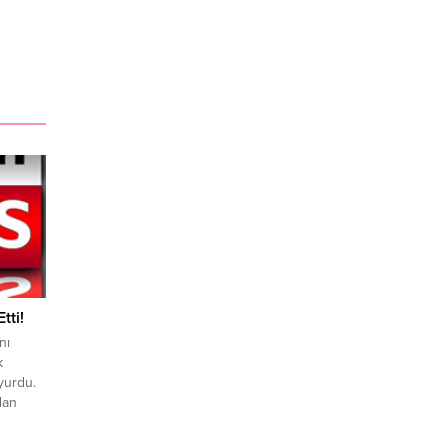
tti!
nı
k
uyurdu.
dan
şadığı
amalar