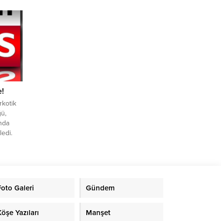
ı.
ere yer
e
i...
e!
rkotik
ü,
nda
ledi.
arkotik
ü,
uğu
u
Foto Galeri
Gündem
ılan
00
Köşe Yazıları
Manşet