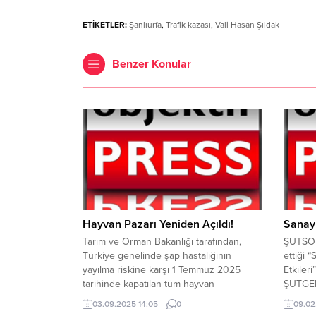
ETİKETLER:
Şanlıurfa
,
Trafik kazası
,
Vali Hasan Şıldak
Benzer Konular
Hayvan Pazarı Yeniden Açıldı!
Sanayi
Tarım ve Orman Bakanlığı tarafından,
ŞUTSO A
Türkiye genelinde şap hastalığının
ettiği 
yayılma riskine karşı 1 Temmuz 2025
Etkiler
tarihinde kapatılan tüm hayvan
ŞUTGEM
pazarlarıyla ilgili kademeli olarak
konuşa
03.09.2025 14:05
0
09.02
normalleşme süreci başladı. Bugün
Mehmet 