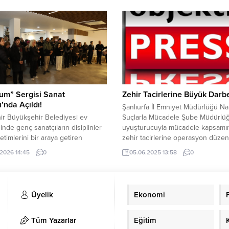
l pazardaki rekabet gücünün ve
nedeniyle bu kararı aldığını açıklad
lduğu ekonomik payının artmasını,
Çerçioğlu, açıklamasında şu ifadel
kentimizin yeşil sanayi ve
verdi: “Aydın Büyükşehir Belediye
ebilir enerji yatırımlarının merkezi
Başkanı olarak ben ve üç belediy
elmesini,...
başkanımız; Cumhuriyet Halk Partis
um” Sergisi Sanat
Zehir Tacirlerine Büyük Darb
’nda Açıldı!
Şanlıurfa İl Emniyet Müdürlüğü Na
ir Büyükşehir Belediyesi ev
Suçlarla Mücadele Şube Müdürlüğ
ğinde genç sanatçıların disiplinler
uyuşturucuyla mücadele kapsamı
etimlerini bir araya getiren
zehir tacirlerine operasyon düzen
m” sergisi, Sanat Sokağı’nda
Düzenlenen operasyonda 2 şahıs
.2026 14:45
0
05.06.2025 13:58
0
ını açtı. Eskişehir’de sanatseverler
yakalandı. İl Emniyet Müdürlüğü N
r sergiyle buluştu. “Spatium” adlı
Suçlarla Mücadele Şube Müdürlüğ
Eskişehir Büyükşehir Belediyesi
02.06.2025 tarihinde yapmış old
rihi ve Tanıtımı Dairesi Başkanlığı
operasyonda, kilolarca uyuşturuc
Üyelik
Ekonomi
pliğinde Sanat Sokağı’nda
madde ele geçirildi. Bir araçta yap
nen törenle açıldı. Açılışa
aramada; 1 parça halinde 3 Kilo 1
hir Belediyesi Başkan Vekili
Gram...
Tüm Yazarlar
Eğitim