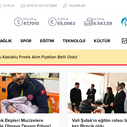
ÜYELİK
KÜNYE VE İLETİŞİM
YAZARLAR
DOLAR
EURO
ALTIN
47,7010
55,0063
6.543,59
AĞLIK
SPOR
EĞİTİM
TEKNOLOJİ
KÜLTÜR
yesi Her Gün 4 Bin 898 Kişiye Sıcak Yemek Ulaştırıyor!
ık Ekipleri Mucizelere
Vali Şıdak’ın eğitim rotası 
ile Olmaya Devam Ediyor!
kez Birecik oldu