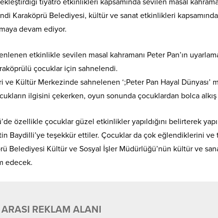
kleştirdiği tiyatro etkinlikleri kapsamında sevilen masal kahram
di Karaköprü Belediyesi, kültür ve sanat etkinlikleri kapsamında
urmaya devam ediyor.
enlenen etkinlikle sevilen masal kahramanı Peter Pan’ın uyarlam
aköprülü çocuklar için sahnelendi.
i ve Kültür Merkezinde sahnelenen ‘;Peter Pan Hayal Dünyası’ 
cukların ilgisini çekerken, oyun sonunda çocuklardan bolca alkış 
de özellikle çocuklar güzel etkinlikler yapıldığını belirterek yapı
 Baydilli’ye teşekkür ettiler. Çocuklar da çok eğlendiklerini ve t
rü Belediyesi Kültür ve Sosyal İşler Müdürlüğü’nün kültür ve san
am edecek.
 ARASI REKLAM ALANI