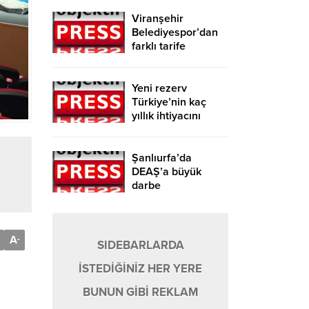
Viranşehir
Belediyespor’dan
farklı tarife
Yeni rezerv
Türkiye’nin kaç
yıllık ihtiyacını
karşılayacak?
Şanlıurfa’da
DEAŞ’a büyük
darbe
A
-
SIDEBARLARDA
İSTEDİĞİNİZ HER YERE
BUNUN GİBİ REKLAM