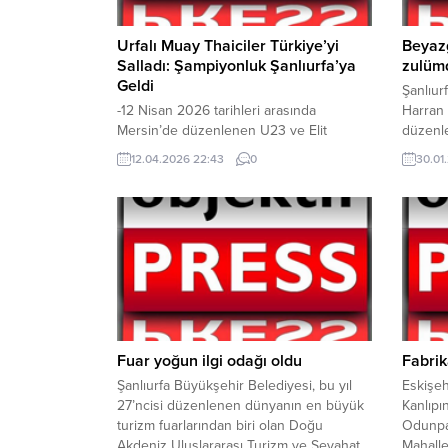
Urfalı Muay Thaiciler Türkiye’yi
Beyazg
Salladı: Şampiyonluk Şanlıurfa’ya
zulüm
Geldi
Şanlıur
-12 Nisan 2026 tarihleri arasında
Harran Ü
Mersin’de düzenlenen U23 ve Elit
düzenle
Büyükler Türkiye Muay Thai
etkinli
12.04.2026 22:43
0
30.01
Şampiyonası’nda Şanlıurfalı sporcular
Belediy
büyük bir başarıya imza attı. Zorlu ve
Beyazgül
yüksek tempolu karşılaşmaların ardından
“Bunun 
Şanlıurfa ekibi; 1 altın, 1 gümüş ve 1 bronz
zulümdü
madalya kazanarak hem kentin gururu
dedi. Ş
oldu hem de uluslararası arenaya açılan
Harran Ü
kapıyı araladı....
Film Gü
Şanlıur
Fuar yoğun ilgi odağı oldu
Fabrik
Şanlıurfa Büyükşehir Belediyesi, bu yıl
Eskişeh
27’ncisi düzenlenen dünyanın en büyük
Kanlıpı
turizm fuarlarından biri olan Doğu
Odunpaz
Akdeniz Uluslararası Turizm ve Seyahat
Mahall