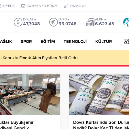
ÜYELİK
KÜNYE VE İLETİŞİM
YAZARLAR
DOLAR
EURO
ALTIN
47,7048
55,0748
6.623,43
AĞLIK
SPOR
EĞİTİM
TEKNOLOJİ
KÜLTÜR
yesi Her Gün 4 Bin 898 Kişiye Sıcak Yemek Ulaştırıyor!
uklar Büyükşehir
Döviz Kurlarında Son Dur
diyesi Gençlik
Nedir? Dolar Kaç TL’den İş