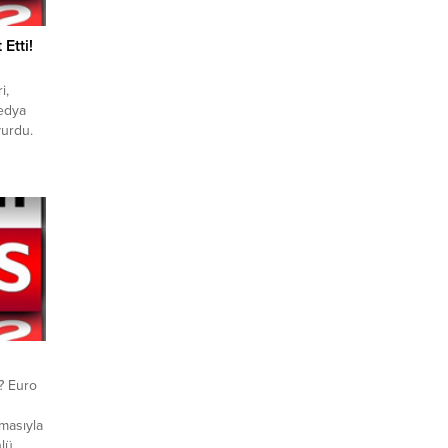
Etti!
i,
medya
yurdu.
adeleri
ne
27 Mayıs
ayan
? Euro
tmasıyla
nlü