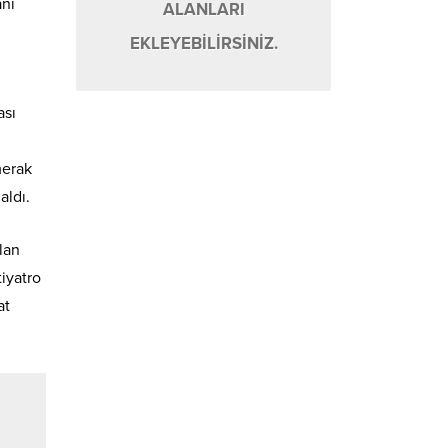
anı
ALANLARI
EKLEYEBİLİRSİNİZ.
ası
merak
aldı.
lan
iyatro
at