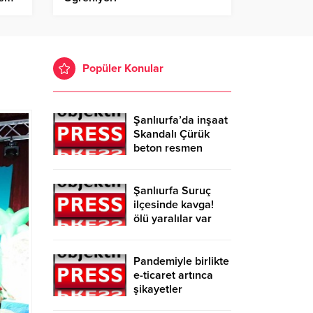
Popüler Konular
Şanlıurfa’da inşaat
Skandalı Çürük
beton resmen
belgelendi
Şanlıurfa Suruç
ilçesinde kavga!
ölü yaralılar var
Pandemiyle birlikte
e-ticaret artınca
şikayetler
de katlandı