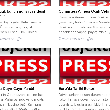
ül: bunun adı savaş değil
Cumartesi Annesi Ocak Vefat 
dür
Cumartesi Annesi Emine Ocak’ın
fa Büyükşehir Belediyesi ve
yaşamını yitirdi. Cumartesi Anneler
niversitesi işbirliğiyle
Ocak’ın vefat haberini X sosyal 
nen Filistin Film Günleri
hesabından yaptığı paylaşımla du
ğine katılan Şanlıurfa Büyükşehir
Cumartesi Anneleri Ocak için şu if
.2024 12:53
0
23.07.2025 12:20
0
e Başkanı Zeynel Abidin
kullandı; “Cesaretiyle, ısrarı ve
, Filistin’deki İsrail zulmü için,
kararlılığıyla hakikat ve adalet
adı savaş değil, bunun adı
mücadelemizin en güçlü sesi Emi
r, bunu yapanlar da zalimdir”
Ocak’ı kaybettik” Ocak, ilk defa 
anlıurfa Büyükşehir Belediyesi ve
1995’te, yakınlarından haber alam
niversitesi işbirliğiyle Filistin
insanlar...
nleri etkinliği düzenlendi.
fa Büyükşehir...
a Cayır Cayır Yandı!
Euro’da Tarihi Rekor!
ir’in Odunpazarı ilçesine bağlı
Döviz kurlarında son durum nedir
nar Mahallesi’nde yangın çıktı.
rekor kırmaya devam ediyor. İşte
arı ilçesine bağlı Kanlıpınar
detaylar… Uluslararası risklerin ar
esi’nde Geri Dönüşümcüler
birlikte döviz kurlarında yukarı yö