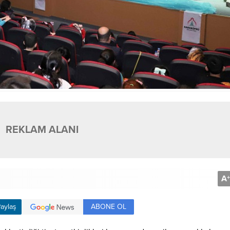
REKLAM ALANI
A
+
ABONE OL
aylaş