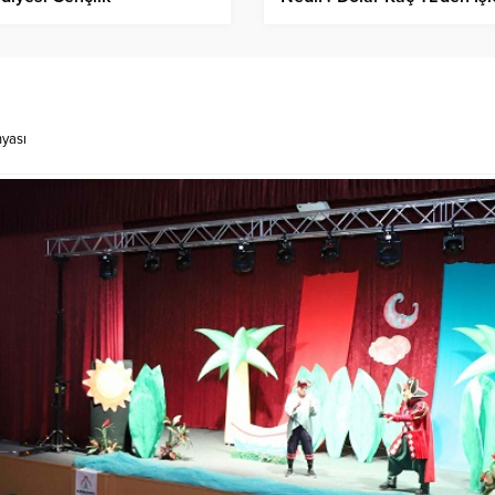
ezlerinde Daha Mutlu!
Görüyor?
nyası