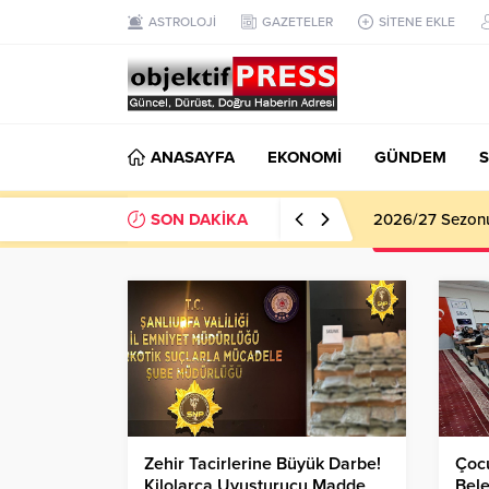
ASTROLOJİ
GAZETELER
SİTENE EKLE
ANASAYFA
EKONOMİ
GÜNDEM
S
SON DAKİKA
Haliliye Beledi
Zehir Tacirlerine Büyük Darbe!
Çoc
Kilolarca Uyuşturucu Madde
Bele