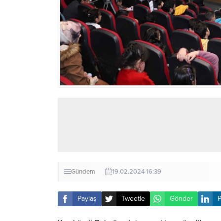
Gündem
19.02.2024 16:39
Paylaş
Tweetle
Gönder
P