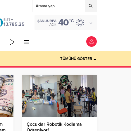
40
BIST
°C
ŞANLIURFA
13.785,25
AÇIK
TÜMÜNÜ GÖSTER →
um
Çocuklar Robotik Kodlama
lem
Öğreniyor!