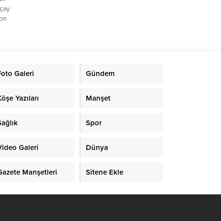
nçay
lon
klar
ada
lünm
n,
Foto Galeri
Gündem
’ün
uf
Köşe Yazıları
Manşet
Sağlık
Spor
Video Galeri
Dünya
Gazete Manşetleri
Sitene Ekle