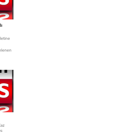
lı
letine
nlenen
ı
Caz
i.