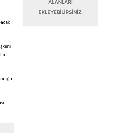
ALANLARI
EKLEYEBİLİRSİNİZ.
pacak
aşkanı
ılım
andığa
sı