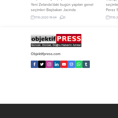
Yeni Zelanda’daki bugün yapılan genel
seçimle
seçimleri Başbakan Jacinda
Perez 
Ardern liderliğindeki İşçi Partisi kazandı.
canlı y
17.10.2020 19:04
0
17.10
Sandıkların yüzde 96'sının ...
Savanna
Objektifpress.com