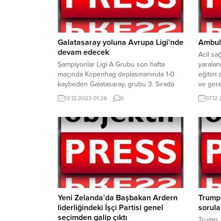
Galatasaray yoluna Avrupa Ligi’nde
Ambula
devam edecek
Acil sağ
Şampiyonlar Ligi A Grubu son hafta
yaralan
maçında Kopenhag deplasmanında 1-0
eğitim a
kaybeden Galatasaray, grubu 3. Sırada
ve gere
tamamlayarak UEFA Avrupa Ligi’nde
sırasın
13.12.2023 01:26
0
07.12.
yoluna devam edecek. Şampiyonlar ligi A
sunulan
Grubu 6.hafta müsabakasında Kopenhag
hizmetle
deplasmanında 58.dakikada Lerager
sunulabi
golüne engel olamayarak 1-0 yenilen
gereks
Galatasaray, Şampiyonlar ligine veda
trafiktek
ederek yoluna UEFA Avrupa liginde
devam edecek
Yeni Zelanda’da Başbakan Ardern
Trump,
liderliğindeki İşçi Partisi genel
sorula
seçimden galip çıktı
Trump, 