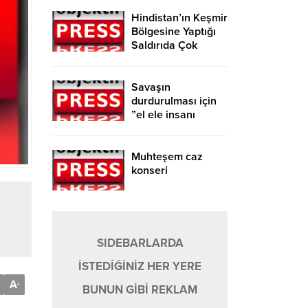
Hindistan’ın Keşmir
Bölgesine Yaptığı
Saldırıda Çok
Sayıda Kişi
Hayatını Kaybetti!
Savaşın
durdurulması için
”el ele insanı
zinciri” eylemi
düzenlendi
Muhteşem caz
konseri
SIDEBARLARDA
İSTEDİĞİNİZ HER YERE
A
-
BUNUN GİBİ REKLAM