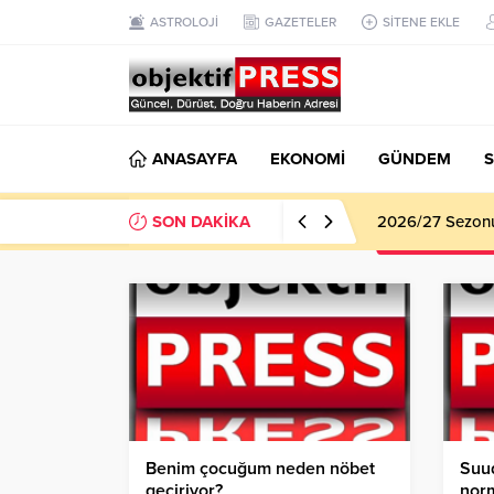
ASTROLOJİ
GAZETELER
SİTENE EKLE
ANASAYFA
EKONOMİ
GÜNDEM
S
SON DAKİKA
2026/27 Sezonu 
Benim çocuğum neden nöbet
Suud
geçiriyor?
norm