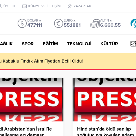
ÜYELİK
KÜNYE VE İLETİŞİM
YAZARLAR
DOLAR
EURO
ALTIN
47,7111
55,1881
6.660,55
AĞLIK
SPOR
EĞİTİM
TEKNOLOJİ
KÜLTÜR
Kabuklu Fındık Alım Fiyatları Belli Oldu!
i Arabistan’dan İsrail’le
Hindistan’da öldü sanılıp
alleşme açıklaması:
soğutucuya koyulan adam