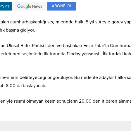
ABONE OL
aylaş
 kalan cumhurbaşkanlığı seçimlerinde halk, 5 yıl süreyle görev ya
ık başına gidiyor.
lan Ulusal Birlik Partisi lideri ve başbakan Ersin Tatar’la Cumhurb
rtelenen seçimlerin ilk turunda 11 aday yarışmıştı. İlk turdaki kat
menlerin belirleyeceği öngörülüyor. Bu nedenle adaylar halka s
bah 8.00’da başlayacak.
eniyle resmi olmayan kesin sonuçların 20.00’den itibaren alınma