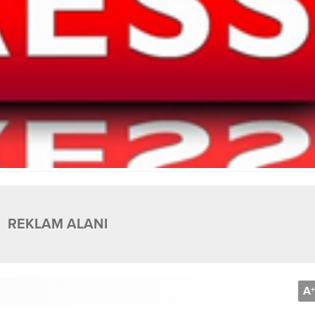
REKLAM ALANI
A
+