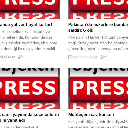
nsa yol ver hayat kurtar!
Pakistan’da askerlere bomba
saldırı: 6 ölü
lık hizmetleri, acil hastalık ve
ma hallerinde, konusunda özel
Pakistan'ın Hayber Pahtunhva eya
lmış ekipler tarafından, tıbbi araç
bağlı Kuzey Veziristan bölgesinde
ç desteği ile olay yerinde, nakil
güvenlik güçleri konvoyuna düze
da, sağlık kurum ve kuruluşlarında
bombalı saldırıda 6 askerin hayatın
2023 16:12
0
17.10.2020 20:23
0
 tüm sağlık hizmetlerini kapsar.Bu
kaybettiği bildirildi.
rin sağlıklı ve hızlı bir şekilde
lmesi için acil çağrı hatlarının
iz yere meşgul edilmemesi ve
i...
 canlı yayınında seçmenlerin
Muhteşem caz konseri
rını yanıtladı
Eskişehir Büyükşehir Belediyesi 
3 Kasım'daki başkanlık
Geceleri’ne bir yenisini daha ekled