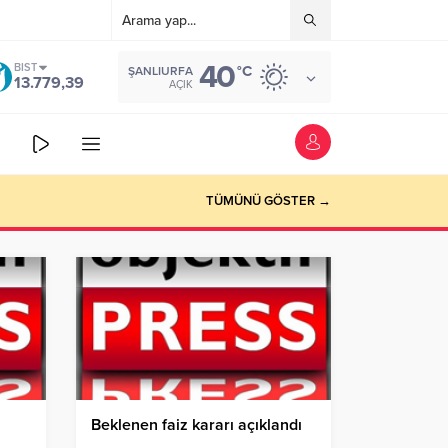
40
BIST
°C
ŞANLIURFA
13.779,39
AÇIK
TÜMÜNÜ GÖSTER →
Beklenen faiz kararı açıklandı