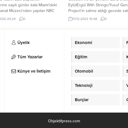
rine sayılı günler kala Miami'deki
EylülErgül With Strings/Yusuf Ge
Sanat Müzesi'nden yapılan NBC
Project’in sahne aldığı gecede sa
ayınında izleyicilerin ve sunucu
tamamen doldu,kapıda uzun kuyru
.2020 20:24
0
07.12.2023 15:48
0
h Guthrie'nin sorularını yanıtladı.
oluştu.Kontrbasta Anıl Deniz,
viyolonselde Güldiyar Balcı, viyol
Yusuf Gençay, kemanda EzgiGön
Yalçın ve Aycan Demir Küçüközka
Üyelik
Ekonomi
piyano ve vokalde ise Eylül Ergül
yeraldığı konserde sanatçılar, Yus
Gençay’ın düzenlemelerini...
Tüm Yazarlar
Eğitim
Künye ve İletişim
Otomobil
Teknoloji
Burçlar
Objektifpress.com