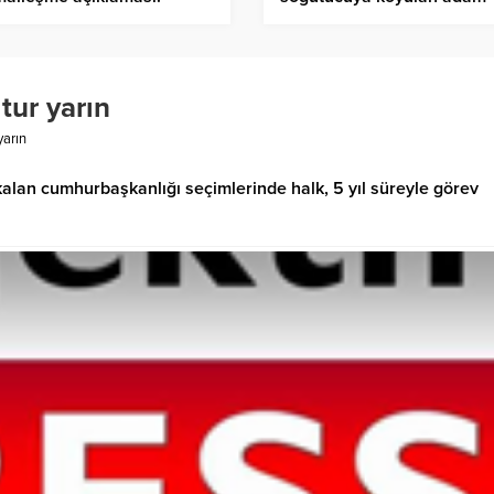
vvur ediyoruz
hayatını kaybetti
tur yarın
yarın
kalan cumhurbaşkanlığı seçimlerinde halk, 5 yıl süreyle görev