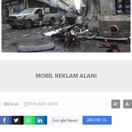
MOBİL REKLAM ALANI
A
A
+
-
Dünya
17.10.2020 20:23
ABONE OL