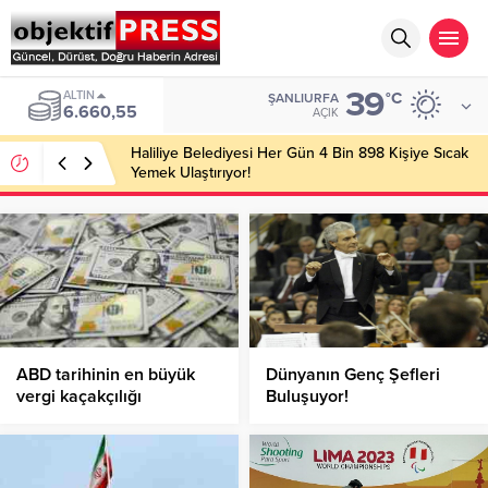
39
ALTIN
°C
ŞANLIURFA
6.660,55
AÇIK
Haliliye Belediyesi Her Gün 4 Bin 898 Kişiye Sıcak
Yemek Ulaştırıyor!
ABD tarihinin en büyük
Dünyanın Genç Şefleri
vergi kaçakçılığı
Buluşuyor!
suçlaması