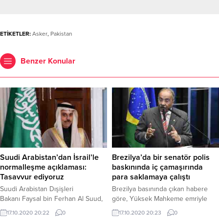
ETİKETLER:
Asker
,
Pakistan
Benzer Konular
Suudi Arabistan’dan İsrail’le
Brezilya’da bir senatör polis
normalleşme açıklaması:
baskınında iç çamaşırında
Tasavvur ediyoruz
para saklamaya çalıştı
Suudi Arabistan Dışişleri
Brezilya basınında çıkan habere
Bakanı Faysal bin Ferhan Al Suud,
göre, Yüksek Mahkeme emriyle
yolun sonunda İsrail'le
yeni tip corona virüs (Covid-19)
17.10.2020 20:22
0
17.10.2020 20:23
0
normalleşmenin olacağını bildirdi.
salgınına karşı kullanılması gereken