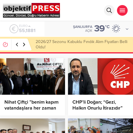
39
ALTIN
°C
ŞANLIURFA
6.660,55
AÇIK
Haliliye Belediyesi Her Gün 4 Bin 898 Kişiye Sıcak
Yemek Ulaştırıyor!
Nihat Çiftçi ”benim kapım
CHP’li Doğan; “Gezi,
vatandaşlara her zaman
Halkın Onurlu İtirazıdır”
açık olacak”