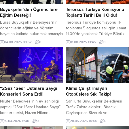
Büyükşehir’den Öğrencilere
Terörsüz Türkiye Komisyonu
Eğitim Desteği!
Toplantı Tarihi Belli Oldu!
Bursa Büyükşehir Belediyesi’nin
Terörsüz Türkiye komisyonu ilk
öğrencilerin eğitim ve öğretim
toplantısı 5 ağustos salı günü saat
hayatına katkıda bulunmak amacıyla
11.00’de yapılacak Türkiye Büyük
hayata geçirdiği ‘Kırtasiye ve Eğitim
Millet Meclisi (TBMM) Başkanı
04.08.2025 08:52
0
01.08.2025 13:45
0
Desteği’ne başvurular başladı. Her
Numan Kurtulmuş, 48 kişiden
öğrenciye destek olmak
oluşan komisyon üyelerini mecliste
istediklerini belirten Başkan
yapılacak olan ilk toplantı için salı
Bozbey, “Bursa’da hiçbir çocuk
günü saat 11.00’de TBMM’ ye davet
yalnız değildir” dedi. Eğitim
etti. Komisyondaki üye dağılımı şu
desteğine başvurular başladıSosyal
şekilde oluştu; AKP: 21, CHP: 10,
belediyecilik ilkesi ile Bursa’yı
DEM...
güvenli bir geleceğe taşımak için
“2Saz 1Ses” Ustalara Saygı
Klima Çalıştırmayan
çalışmalarını sürdüren Büyükşehir
Konserleri Sona Erdi!
Otobüslere Sıkı Takip!
Belediyesi,...
Nilüfer Belediyesi’nin ev sahipliği
Şanlıurfa Büyükşehir Belediyesi
yaptığı “2Saz 1Ses: Ustalara Saygı”
Trafik Zabıta ekipleri, Birecik,
konser serisi, Nazım Hikmet
Ceylanpınar, Siverek ve
Kültürevi’nde düzenlenen üçüncü
Viranşehir’de hizmet veren özel
15.04.2026 11:40
0
28.05.2025 14:44
0
ve kapanış konseriyle
halk otobüslerini denetledi. Artan