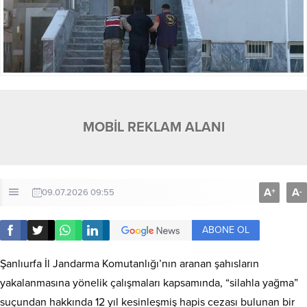
MOBİL REKLAM ALANI
A
A
+
-
09.07.2026 09:55
ABONE OL
Şanlıurfa İl Jandarma Komutanlığı’nın aranan şahısların
yakalanmasına yönelik çalışmaları kapsamında, “silahla yağma”
suçundan hakkında 12 yıl kesinleşmiş hapis cezası bulunan bir