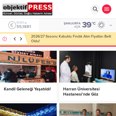
39
ALTIN
°C
ŞANLIURFA
6.660,55
AÇIK
Haliliye Belediyesi Her Gün 4 Bin 898 Kişiye Sıcak
Yemek Ulaştırıyor!
Kandil Geleneği Yaşatıldı!
Harran Üniversitesi
Hastanesi’nde Göz
Hastalıklarında Yeni
Hizmet