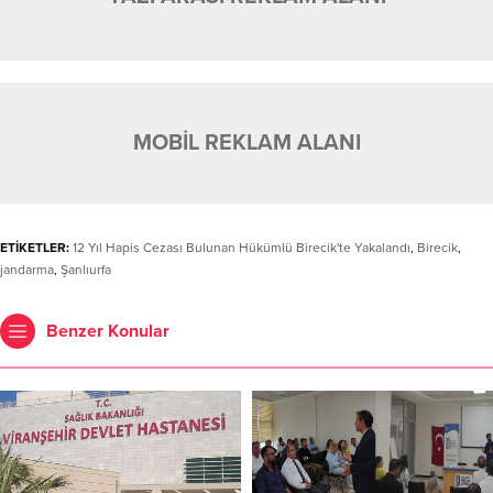
MOBİL REKLAM ALANI
ETİKETLER:
12 Yıl Hapis Cezası Bulunan Hükümlü Birecik'te Yakalandı
,
Birecik
,
jandarma
,
Şanlıurfa
Benzer Konular