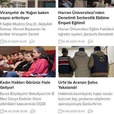
Viranşehir de Yoğun bakım
Harran Üniversitesi’nden
sayısı arttırılıyor
Denetimli Serbestlik Ekibine
Empati Eğitimi!
İl Sağlık Müdürü Doç.Dr. Abdullah
Solmaz, Hizmet Başkanları ile
Harran Üniversitesi Eğitim Fakültesi
birlikte Viranşehir Devlet
öğretim üyeleri, Şanlıurfa Denetimli
Hastanesinde incelemelerde
Serbestlik Müdürlüğü personeline
25.01.2024 14:29
0
14.05.2025 13:00
0
bulunarak, Hastane Başhekimi
yönelik kapsamlı bir eğitim
Uzm. Dr. Muhammet Yılmaz dan
programı düzenledi. Şanlıurfa
sunulan sağlık hizmeti hakkında
Ticaret ve Sanayi Odası Konferans
bilgi aldı. İl Sağlık Müdürü Doç.Dr.
Salonu’nda gerçekleştirilen
Abdullah Solmaz “Sağlık tesisleri
eğitimde, denetimli serbestlikte
ziyaretleri kapsamında Viranşehir
görevli personel ve yöneticiler
ilçe Devlet Hastanesi’ni ziyaret
katılım sağladı. Eğitim programı,
ettik. Viranşehir Devlet Hastanemiz
Doç. Dr. Mehmet Fatih Karacabey
Kadın Hakları Görünür Hale
Urfa’da Aranan Şahıs
200 yataklı bir...
ve Dr. Öğr. Üyesi Fırat Altun’un
Geliyor!
Yakalandı!
sunumlarıyla başladı. Uzman...
Bursa Büyükşehir Belediyesi’nin 8
Hakkında kesinleşmiş hapis cezası
Mart Dünya Kadınlar Günü
bulunan kişi, jandarma ekiplerinin
etkinlikleri kapsamında ÜÇGE
operasyonuyla Şanlıurfa’nın
Fabrikası’nda düzenlediği atölye
Karaköprü ilçesinde gözaltına
04.03.2026 15:58
0
10.04.2026 15:02
0