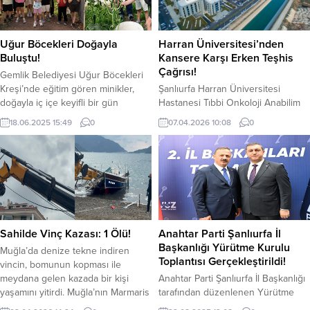
Uğur Böcekleri Doğayla
Harran Üniversitesi’nden
Buluştu!
Kansere Karşı Erken Teşhis
Çağrısı!
Gemlik Belediyesi Uğur Böcekleri
Kreşi’nde eğitim gören minikler,
Şanlıurfa Harran Üniversitesi
doğayla iç içe keyifli bir gün
Hastanesi Tıbbi Onkoloji Anabilim
geçirdi. Muratoba Mahallesi’nde
Dalı Dr. Öğr. Üyesi Sezai Tunç, 1–7
18.06.2025 15:49
0
07.04.2026 10:08
0
bulunan, belediyeye ait serayı
Nisan tarihleri arasında kutlanan
ziyaret eden minikler, hem üretimin
Kanser Haftası dolayısıyla yaptığı
temelini yerinde görme fırsatı buldu
açıklamada, kanserle mücadelede
hem de doğayla buluştu.
erken tanı, düzenli tarama ve
Öğretmenleri rehberliğinde
sağlıklı yaşam alışkanlıklarının
gerçekleşen ziyarette çocuklar,
hayati önem taşıdığını vurguladı. Dr.
serada yetiştirilen ürünleri dikkatle
Tunç, kanserin dünya genelinde ve
inceledi. Öğrenciler, dalından
Türkiye’de önemli bir halk sağlığı
Sahilde Vinç Kazası: 1 Ölü!
Anahtar Parti Şanlıurfa İl
kopardıkları taze sebzeleri...
sorunu olmaya...
Başkanlığı Yürütme Kurulu
Muğla’da denize tekne indiren
Toplantısı Gerçekleştirildi!
vincin, bomunun kopması ile
meydana gelen kazada bir kişi
Anahtar Parti Şanlıurfa İl Başkanlığı
yaşamını yitirdi. Muğla’nın Marmaris
tarafından düzenlenen Yürütme
ilçesinde denize tekne indiren
Kurulu Toplantısı gerçekleştirildi.