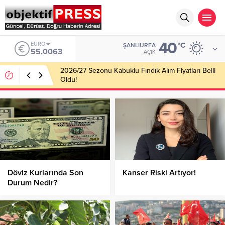
40
ALTIN
°C
ŞANLIURFA
6.543,59
AÇIK
Haliliye Belediyesi Her Gün 4 Bin 898 Kişiye Sıcak
Yemek Ulaştırıyor!
Döviz Kurlarında Son
Kanser Riski Artıyor!
Durum Nedir?