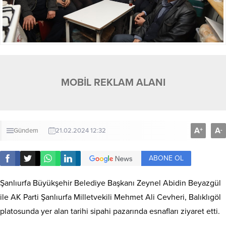
MOBİL REKLAM ALANI
A
A
+
-
Gündem
21.02.2024 12:32
ABONE OL
Şanlıurfa Büyükşehir Belediye Başkanı Zeynel Abidin Beyazgül
ile AK Parti Şanlıurfa Milletvekili Mehmet Ali Cevheri, Balıklıgöl
platosunda yer alan tarihi sipahi pazarında esnafları ziyaret etti.