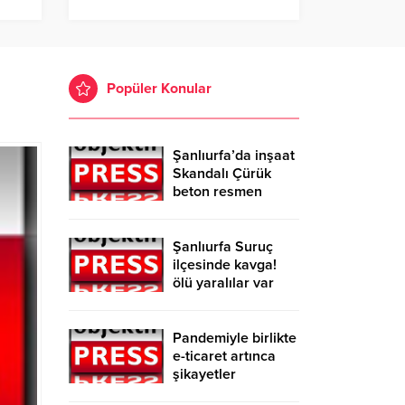
Popüler Konular
Şanlıurfa’da inşaat
Skandalı Çürük
beton resmen
belgelendi
Şanlıurfa Suruç
ilçesinde kavga!
ölü yaralılar var
Pandemiyle birlikte
e-ticaret artınca
şikayetler
de katlandı