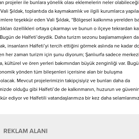
nan projeler ile bunlara yönelik olası eklemelerin neler olabileceği
ali Şıldak, toplantıda da kaymakamlık ve ilgili kurumlarca yapıl
üm isimlere teşekkür eden Vali Şıldak, “Bölgesel kalkınma yerelden ba
rdıkları özellikleri ortaya çıkarmayı ve bunun o ilçeye tekrardan k
 Bugün de Halfeti’deydik. Daha turizm sezonu başlamamışken da
k, insanların Halfeti’yi tercih ettiğini görmek aslında ne kadar d
Ben her zaman turizm için şunu diyorum; Şanlıurfa sadece merke
oğa, kültürel ve ören yerleri bakımından büyük zenginliği var. Bug
onomik yönden tüm bileşenleri içerisine alan bir buluşma
 olacak. Mevcut projelerimizin takipçisiyiz ve bunları daha da
çemizde olduğu gibi Halfeti’de de kalkınmanın, huzurun ve güveni
kkür ediyor ve Halfetili vatandaşlarımıza bir kez daha selamlarımız
REKLAM ALANI