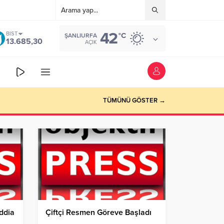
42
BIST
°C
ŞANLIURFA
13.685,30
AÇIK
Döndü!
TÜMÜNÜ GÖSTER →
ddia
Çiftçi Resmen Göreve Başladı