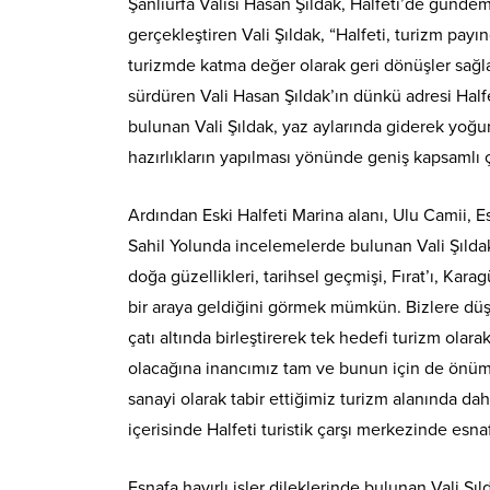
Şanlıurfa Valisi Hasan Şıldak, Halfeti’de gündem
gerçekleştiren Vali Şıldak, “Halfeti, turizm pay
turizmde katma değer olarak geri dönüşler sağl
sürdüren Vali Hasan Şıldak’ın dünkü adresi Halfe
bulunan Vali Şıldak, yaz aylarında giderek yoğ
hazırlıkların yapılması yönünde geniş kapsamlı ç
Ardından Eski Halfeti Marina alanı, Ulu Camii, E
Sahil Yolunda incelemelerde bulunan Vali Şıldak
doğa güzellikleri, tarihsel geçmişi, Fırat’ı, Karag
bir araya geldiğini görmek mümkün. Bizlere düşe
çatı altında birleştirerek tek hedefi turizm olar
olacağına inancımız tam ve bunun için de önümü
sanayi olarak tabir ettiğimiz turizm alanında d
içerisinde Halfeti turistik çarşı merkezinde esnafı
Esnafa hayırlı işler dileklerinde bulunan Vali Şı