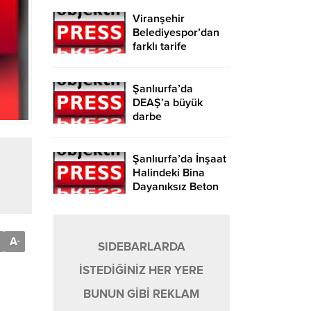
Viranşehir
Belediyespor’dan
farklı tarife
Şanlıurfa’da
DEAŞ’a büyük
darbe
Şanlıurfa’da İnşaat
Halindeki Bina
Dayanıksız Beton
Nedeniyle Yıkıldı!
A
-
SIDEBARLARDA
İSTEDİĞİNİZ HER YERE
BUNUN GİBİ REKLAM