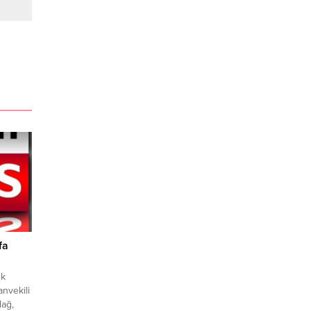
fa
ek
nvekili
dağ,