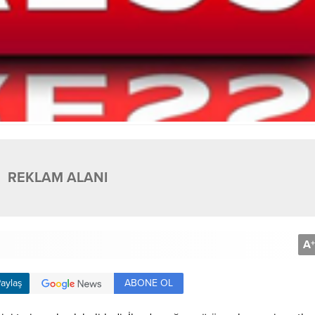
REKLAM ALANI
A
+
ABONE OL
aylaş