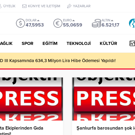
ÜYELİK
KÜNYE VE İLETİŞİM
YAZARLAR
DOLAR
EURO
ALTIN
47,5953
55,0659
6.521,17
AĞLIK
SPOR
EĞİTİM
TEKNOLOJİ
KÜLTÜR
ndan İspanya’daki Yangın Görevini Tamamlayan Uçaklar Türkiye’ye 
ta Ekiplerinden Gıda
Şanlıurfa barosundan şok i
timi!