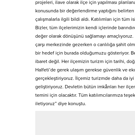
projeleri, ilave olarak ilçe için yapılması planla
konusunda bir değerlendirme yaptığını belirten V
çalışmalarla ilgili bildi aldı. Katılımları için t
Bizler, tüm ilçelerimizin kendi içlerinde barındı
değer olarak dönüşünü sağlamayı amaçlıyoruz.
çarşı merkezinde gezerken o canlılığa şahit olma
bir hedef için burada olduğumuzu gösteriyor. 
ibaret değil. Her ilçemizin turizm için tarihi, d
Halfeti’de gerek ulaşım gerekse güvenlik ve ek
gerçekleştiriyoruz. İlçemiz turizmde daha da iyi
geliştiriyoruz. Devletin bütün imkânları her il
temini için olacaktır. Tüm katılımcılarımıza teşe
iletiyoruz” diye konuştu.