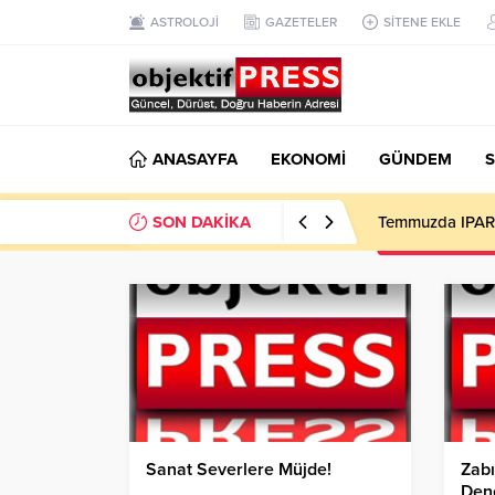
ASTROLOJİ
GAZETELER
SİTENE EKLE
ANASAYFA
EKONOMİ
GÜNDEM
S
SON DAKİKA
Fransa’nın Ardı
Sanat Severlere Müjde!
Zabı
Dene