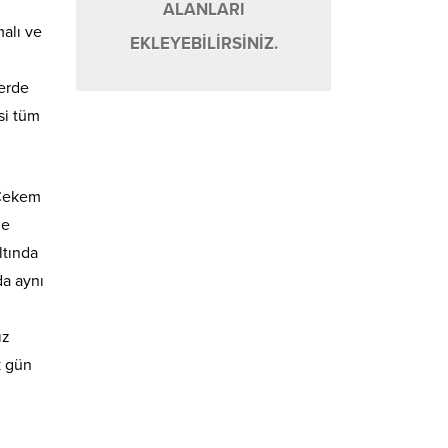
ALANLARI
malı ve
EKLEYEBİLİRSİNİZ.
lerde
si tüm
, Çekem
de
ltında
da aynı
ız
k gün