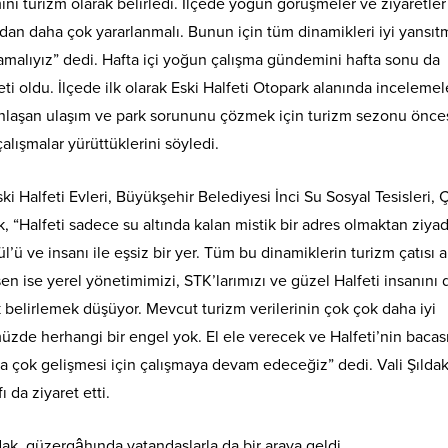
ini turizm olarak belirledi. İlçede yoğun görüşmeler ve ziyaretler
ından daha çok yararlanmalı. Bunun için tüm dinamikleri iyi yansıt
amalıyız” dedi. Hafta içi yoğun çalışma gündemini hafta sonu da
ti oldu. İlçede ilk olarak Eski Halfeti Otopark alanında inceleme
unlaşan ulaşım ve park sorununu çözmek için turizm sezonu önce
alışmalar yürüttüklerini söyledi.
ski Halfeti Evleri, Büyükşehir Belediyesi İnci Su Sosyal Tesisleri
, “Halfeti sadece su altında kalan mistik bir adres olmaktan ziya
ül’ü ve insanı ile eşsiz bir yer. Tüm bu dinamiklerin turizm çatısı a
n ise yerel yönetimimizi, STK’larımızı ve güzel Halfeti insanını 
ak belirlemek düşüyor. Mevcut turizm verilerinin çok çok daha iyi
zde herhangi bir engel yok. El ele verecek ve Halfeti’nin bacas
aha çok gelişmesi için çalışmaya devam edeceğiz” dedi. Vali Şılda
 da ziyaret etti.
ldak, güzergâhında vatandaşlarla da bir araya geldi.