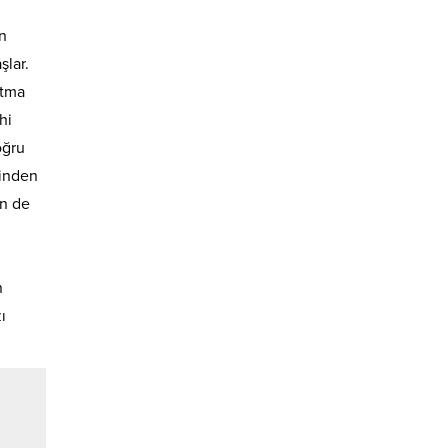
an
şlar.
atma
hi
oğru
zinden
ün de
n
ı