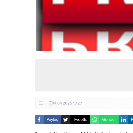
14.04.2025 13:27
Paylaş
Tweetle
Gönder
P