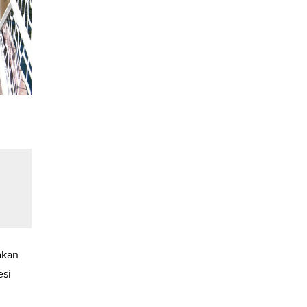
akan
esi