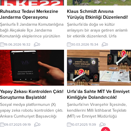
sonucu meydana geldi. Kazayı
Gram Metamfetamin, 5 Kg 90 Gram
görenlerin ihbarı üzerine olay
Bonzai, 22...
Ruhsatsız Tedavi Merkezine
Klaus Schmidt Anısına
yerine çok...
Jandarma Operasyonu
Yürüyüş Etkinliği Düzenlendi!
Şanlıurfa İl Jandarma Komutanlığına
Şanlıurfa’da doğa ve kültür
bağlı Akçakale İlçe Jandarma
anlayışını bir araya getiren anlamlı
Komutanlığı ekiplerince yürütülen
bir etkinlik düzenlendi. Urfa
çalışmalar kapsamında, Akçakale
Trekking Dağcılık ve Doğa Sporları
19.06.2026 16:32
0
30.03.2026 15:34
0
ilçesinde ruhsatsız olarak bel fıtığı
Grubu ile Urbit Bisiklet Spor
ile kırık-çıkık tedavisi yaptığı
Kulübü’nün ortaklaşa
belirlenen bir adrese operasyon
gerçekleştirdiği yürüyüş etkinliği,
düzenlendi. Gerçekleştirilen
Klaus Schmidt anısına düzenlendi.
operasyonel faaliyet sonucunda
Dünyanın en eski tapınak
adreste yapılan aramalarda çok
kompleksi olarak benimsenen
sayıda tıbbi materyal, tedavide
Göbekli Tepe’nin gün yüzüne
kullanılan çeşitli aparatlar ve bitkisel
çıkarılmasında büyük emeği
Yapay Zekası Kontrolden Çıktı!
Urfa’da Sahte MİT Ve Emniyet
ilaç ele geçirildi. Olayla ilgili...
bulunan Prof. Dr. Klaus...
Soruşturma Başlatıldı!
Kimliğiyle Dolandırıcılık!
Sosyal medya platformunun (X)
Şanlıurfa’nın Viranşehir İlçesinde,
yapay zeka robotu kontrolden çıktı.
kendilerini Milli İstihbarat Teşkilatı
Ankara Cumhuriyet Başsavcılığı
(MİT) ve Emniyet Müdürlüğü
soruşturma başlattı. Yapay zeka
mensubu olarak tanıtarak
09.07.2025 09:19
0
10.07.2025 11:39
0
robotu Grok, Dünya’da ve
dolandırıcılık yapan 2 şüpheli şahıs