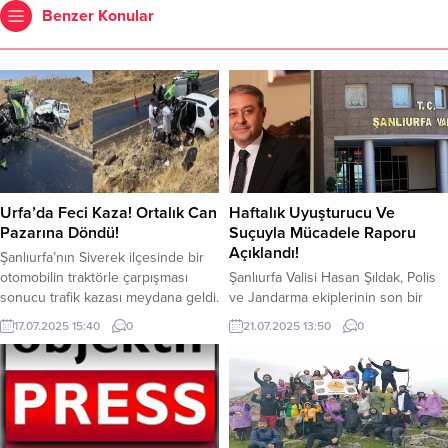
Benzer Konular
Urfa’da Feci Kaza! Ortalık Can
Haftalık Uyuşturucu Ve
Pazarına Döndü!
Suçuyla Mücadele Raporu
Açıklandı!
Şanlıurfa’nın Siverek ilçesinde bir
otomobilin traktörle çarpışması
Şanlıurfa Valisi Hasan Şıldak, Polis
sonucu trafik kazası meydana geldi.
ve Jandarma ekiplerinin son bir
Meydana gelen kaza da 1 kişi
haftada uyuşturucu ile mücadele
17.07.2025 15:40
0
21.07.2025 13:50
0
hayatını kaybetti, 2 kişi yaralandı.
verileri açıklandı. Şıldak, Polis ve
Kaza, Halil Koçyiğit (42),
Jandarma ekiplerinin son bir
hakimiyetindeki 61 RA 327
haftada uyuşturucu ile mücadele
plakalı otomobil ile İbrahim
verileri açıklandı. Son bir haftada
Karakaya’nın (62) sürdüğü 33 ACS
yapılan çalışmalar neticesinde; 1
134 plakalı traktörle çarpışması
Gram Skunk, 286 Gram Esrar, 126