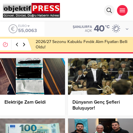
40
ALTIN
°C
ŞANLIURFA
6.543,59
AÇIK
Haliliye Belediyesi Her Gün 4 Bin 898 Kişiye Sıcak
Yemek Ulaştırıyor!
Elektriğe Zam Geldi
Dünyanın Genç Şefleri
Buluşuyor!