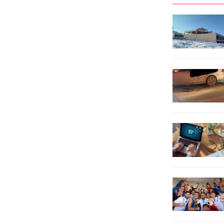
edecek. Daha önce Türkiye,
Siverek İlçelerinde, Birecik İlçe
Avrupa ve Dünya şampiyonlukları
J.K.lığı, Siverek İlçe J.K.lığı, KOM
bulunan Ocakoğlu, son başarısıyla
Şube Md.lüğü, İstihbarat Şube
formunu bir kez daha kanıtlarken,
Md.lüğü ve Jasat ekiplerince,
Avrupa Şampiyonası’nda da...
ruhsatsız uzun...