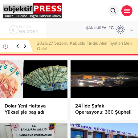
ALTIN
°C
ŞANLIURFA
6.584,66
Haliliye Belediyesi Her Gün 4 Bin 898 Kişiye Sıcak
Yemek Ulaştırıyor!
Dolar Yeni Haftaya
24 İlde Şafak
Yükselişle başladı!
Operasyonu: 360 Şüpheli
Yakalandı!