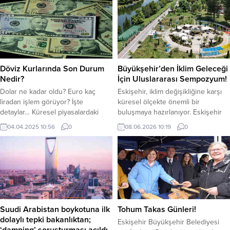
Döviz Kurlarında Son Durum
Büyükşehir’den İklim Geleceği
Nedir?
İçin Uluslararası Sempozyum!
Dolar ne kadar oldu? Euro kaç
Eskişehir, iklim değişikliğine karşı
liradan işlem görüyor? İşte
küresel ölçekte önemli bir
detaylar… Küresel piyasalardaki
buluşmaya hazırlanıyor. Eskişehir
risklerin artması ve ticaret
Büyükşehir Belediyesi tarafından
04.04.2025 10:56
0
08.06.2026 10:19
0
savaşlarının iyice kızışmasıyla
düzenlenecek Uluslararası
birlikte döviz kurlarının yukarı yönlü
Eskişehir İklim ve Çevre
hareket etmesine neden oluyor.
Sempozyumu’nda, farklı ülkelerden
Döviz kurları uluslararası alandaki
uzmanlar sürdürülebilir gelecek
gelişmelerin etkisiyle yükselişini
için çözüm önerilerini ele alacak.
sürdürüyor. Dolar saat 10.55
Küresel iklim krizine karşı bilimsel
itibariyle 38.01 TL’den, Euro ise
iş birliği ve sürdürülebilir gelecek
41.94 TL’den işlem görüyor.
hedefiyle düzenlenecek
Suudi Arabistan boykotuna ilk
Tohum Takas Günleri!
Euro/Dolar...
Uluslararası Eskişehir İklim ve
dolaylı tepki bakanlıktan;
Eskişehir Büyükşehir Belediyesi
Çevre Sempozyumu, 11-12...