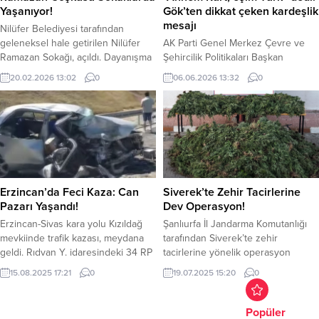
hizmet veriyor.Şanlıurfa Büyükşehir
Yaşanıyor!
Gök’ten dikkat çeken kardeşlik
Belediye Başkanı Zeynel...
mesajı
Nilüfer Belediyesi tarafından
geleneksel hale getirilen Nilüfer
AK Parti Genel Merkez Çevre ve
Ramazan Sokağı, açıldı. Dayanışma
Şehircilik Politikaları Başkan
ve birliktelik ruhunun yaşatıldığı
Yardımcısı ve 24. Dönem Şanlıurfa
20.02.2026 13:02
0
06.06.2026 13:32
0
sokak, ilk günden her yaştan
Milletvekili Doç. Dr. Abdulkerim
vatandaşın ilgi odağı oldu. ​Nilüfer
Gök, yaptığı açıklamada Türk-Kürt
Belediyesi’nin Ramazan ayının
kardeşliğinin önemine dikkat çekti.
manevi atmosferini sosyal
Annesinin Kürt, eşinin ise Türk
etkinliklerle buluşturmak amacıyla
olduğunu belirten Gök, her iki
kurduğu Nilüfer Ramazan Sokağı,
kimliğin de kendisi için büyük bir
Nilüfer Belediyesi Halk Evi
değer taşıdığını ifade etti. Toplumda
önündeki Cumhuriyet Meydanı’nda
ayrışmayı körükleyen ve...
Erzincan’da Feci Kaza: Can
Siverek’te Zehir Tacirlerine
ziyarete açıldı. Meydanı dolduran
Pazarı Yaşandı!
Dev Operasyon!
vatandaşlar,...
Erzincan-Sivas kara yolu Kızıldağ
Şanlıurfa İl Jandarma Komutanlığı
mevkiinde trafik kazası, meydana
tarafından Siverek’te zehir
geldi. Rıdvan Y. idaresindeki 34 RP
tacirlerine yönelik operasyon
3463 plakalı otomobil ile Hakan
yapıldı. Yapılan operasyonda: 4.900
15.08.2025 17:21
0
19.07.2025 15:20
0
Y.’nin kullandığı 19 BD 617 plakalı
Gram Amfetamin, 130 Gram Kubar
otomobilin çarpışması sonucu 3 kişi
Esrar, 1.951 Kök Kenevir Bitkisi, 1
hayatını kaybetti, 6 kişi yaralandı.
Adet Uyuşturucu İçme Aparatı ele
Popüler