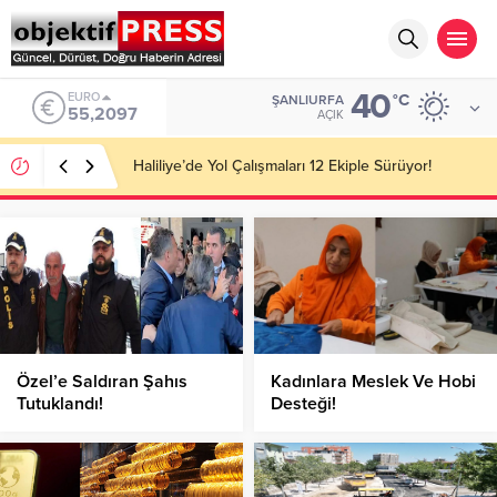
40
ALTIN
°C
ŞANLIURFA
6.680,93
AÇIK
Başkan Ünlüce Temmuz Ayını Değerlendirdi!
Özel’e Saldıran Şahıs
Kadınlara Meslek Ve Hobi
Tutuklandı!
Desteği!