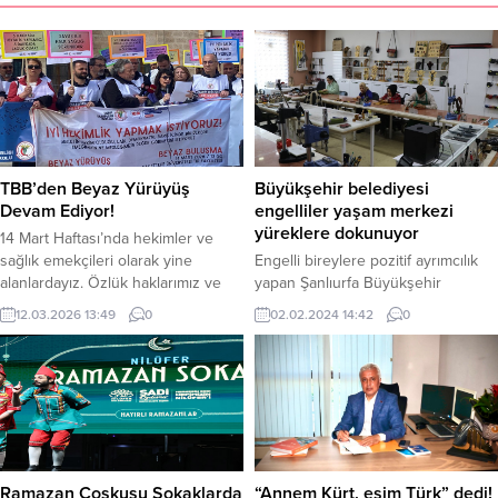
TBB’den Beyaz Yürüyüş
Büyükşehir belediyesi
Devam Ediyor!
engelliler yaşam merkezi
yüreklere dokunuyor
14 Mart Haftası’nda hekimler ve
sağlık emekçileri olarak yine
Engelli bireylere pozitif ayrımcılık
alanlardayız. Özlük haklarımız ve
yapan Şanlıurfa Büyükşehir
toplum sağlığı için mücadele
Belediyesi bünyesindeki Engelliler
12.03.2026 13:49
0
02.02.2024 14:42
0
etmeye devam ediyoruz. Türk
Yaşam Merkezi’nde engellilere
Tabipleri Birliği Merkez Konseyi
yönelik her branşta kurs ve eğitim
üyeleri ile birlikte ülkenin dört bir
veriliyor. Engelliler bu merkezde
yanından yola çıktık. 14 Mart’ta
meslek öğrenmenin yanı sıra hayatı
Ankara’da buluşmak üzere Beyaz
daha eğlenceli yaşıyor. Şanlıurfa
Yürüyüşümüz başlamıştır. 14 Mart
Büyükşehir Belediyesi Engelliler
Tıp Bayramı ne yazık ki bizler...
Yaşam Merkezi, kentteki engellilere
yönelik sağlık ve eğitim alanlarında
Ramazan Coşkusu Sokaklarda
“Annem Kürt, eşim Türk” dedi!