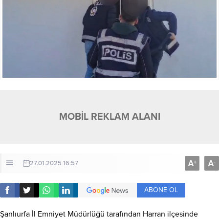
MOBİL REKLAM ALANI
A
A
+
-
27.01.2025 16:57
ABONE OL
Şanlıurfa İl Emniyet Müdürlüğü tarafından Harran ilçesinde