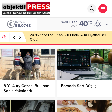
40
ALTIN
°C
ŞANLIURFA
6.623,43
AÇIK
Haliliye Belediyesi Her Gün 4 Bin 898 Kişiye Sıcak
Yemek Ulaştırıyor!
8 Yıl 4 Ay Cezası Bulunan
Borsada Sert Düşüş!
Şahıs Yakalandı