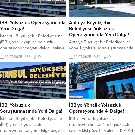
İBB, Yolsuzluk Operasyonunda
Antalya Büyükşehir
Yeni Dalga!
Belediyesi, Yolsuzluk
Operasyonunda Yeni Dalga!
İstanbul Büyükşehir Belediyesi’ne
(İBB) yönelik yapılan yolsuzluk
Antalya Büyükşehir Belediyesi’ne
operasyonunda yeni dalga. İhaleye
yönelik yolsuzluk soruşturmasında
fesat iddiasıyla başlatılan yeni dalga
yeni dalga operasyonu yapıldı. Yeni
29.07.2025 11:39
0
22.07.2025 10:34
0
operasyonunda 25 şüpheli şahıs
dalga operasyonunda Büyükşehir
hakkında gözaltı kararı verildi.
Belediyesi’nde görevli 3 kişi daha
Gözaltı kararı verilen 25 şüpheli
gözaltına alındı. Operasyonda
şahıstan 20’si yakalandı. Diğer
gözaltına alınan kişilerin, birinin
şahısların yakalanması için
genel sekreter yardımcısı, birinin
çalışmalar devam ediyor. Yapılan
şube müdürü, birinin memur
operasyon da İETT Genel Müdürü
olduğu öğrenildi. 5 Temmuz’da
İrfan Demet’de gözaltına alındı.
yapılan operasyonda Antalya
İBB, Yolsuzluk
İBB’ye Yönelik Yolsuzluk
Operasyona...
Büyükşehir Belediye Başkanı
Soruşturmasında Yeni Dalga!
Operasyonunda 4. Dalga!
Muhittin Böcek tutuklanmıştı.
İstanbul Büyükşehir Belediyesine
İBB’ye yönelik yolsuzluk
(İBB) yönelik yolsuzluk
operasyonlarında 4. dalgada çok
operasyonunda yeni dalga başladı.
sayıda kişi gözaltına alındı. KİPTAŞ