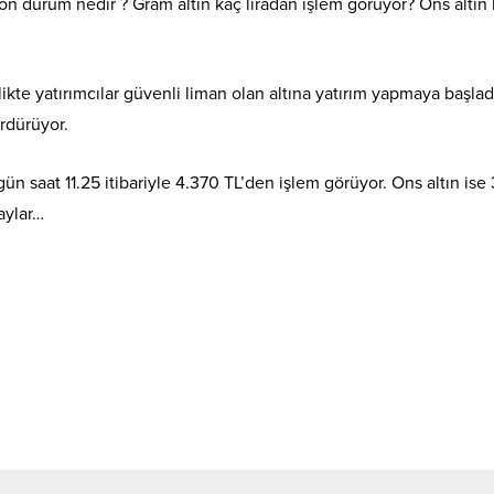
 son durum nedir ? Gram altın kaç liradan işlem görüyor? Ons altın
rlikte yatırımcılar güvenli liman olan altına yatırım yapmaya başlad
ürdürüyor.
ün saat 11.25 itibariyle 4.370 TL’den işlem görüyor. Ons altın ise
aylar…