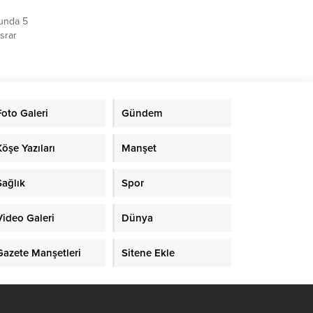
cunda 5
srar
sinde
da 5
srar
Foto Galeri
Gündem
Köşe Yazıları
Manşet
Sağlık
Spor
Video Galeri
Dünya
Gazete Manşetleri
Sitene Ekle