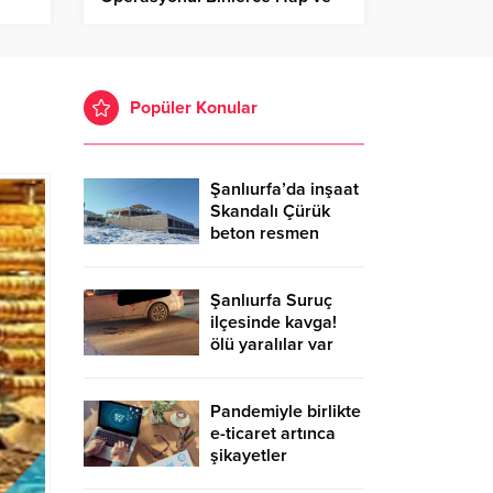
Skunk Ele Geçirildi
Popüler Konular
Şanlıurfa’da inşaat
Skandalı Çürük
beton resmen
belgelendi
Şanlıurfa Suruç
ilçesinde kavga!
ölü yaralılar var
Pandemiyle birlikte
e-ticaret artınca
şikayetler
de katlandı