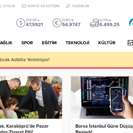
ÜYELİK
KÜNYE VE İLETİŞİM
YAZARLAR
DOLAR
EURO
ALTIN
47,5921
54,9747
6.499,25
AĞLIK
SPOR
EĞİTİM
TEKNOLOJİ
KÜLTÜR
 III Kapsamında 634,3 Milyon Lira Hibe Ödemesi Yapıldı!
ak, Karaköprü’de Pazar
Borsa İstanbul Güne Düşüş
fını Ziyaret Etti!
Başladı!