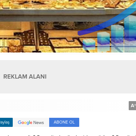
REKLAM ALANI
A
+
ABONE OL
aylaş