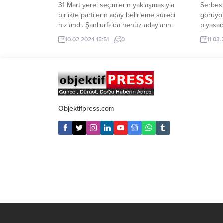
31 Mart yerel seçimlerin yaklaşmasıyla
Serbest
birlikte partilerin aday belirleme süreci
görüyor
hızlandı. Şanlıurfa’da henüz adaylarını
piyasad
belirlemeye DEM Partisi bugün bir çok
başladı
10.02.2024 15:51
0
11.03.
ilçeyi aynı anda açıkladı. DEM Partisi
dolar, 
şanlıurfa il örgütü sosyal medya
seviyel
hesabında yapmış olduğu yazılı
güne sı
açıklamada Bozova, Suruç, Halfeti ve
sınırlı 
Ceylanpınar ilçelerin adaylarını duyurdu.
DEM Partisi yapmış olduğu açıklamada
Ceylanpınar...
Objektifpress.com