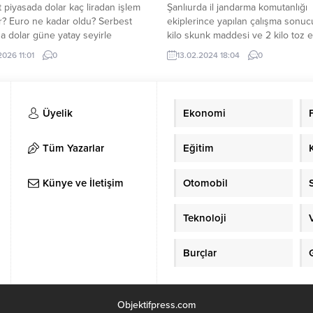
 piyasada dolar kaç liradan işlem
Şanlıurda il jandarma komutanlığı
? Euro ne kadar oldu? Serbest
ekiplerince yapılan çalışma sonu
a dolar güne yatay seyirle
kilo skunk maddesi ve 2 kilo toz e
. Güne yatay seyirle başlayan
maddesi ele geçirildi. Şanlıurfa il
2026 11:01
0
13.02.2024 18:04
0
saat 10.55 itibariyle 44.08 TL
jandarma komutanlığı birecik ilçe
erinde işlem görüyor. Euro ise
yapmış olduğu aramalar sonucun
nırlı bir yükselişle başladı. Güne
kilo skunk maddesi ve 2 kilo toz e
bir yükselişle başlayan Euro, saat...
maddesi ele geçirildi
Üyelik
Ekonomi
Tüm Yazarlar
Eğitim
Künye ve İletişim
Otomobil
Teknoloji
Burçlar
Objektifpress.com