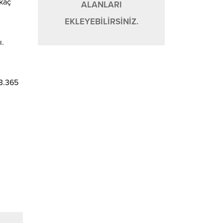
 kaç
ALANLARI
EKLEYEBİLİRSİNİZ.
ı.
 3.365