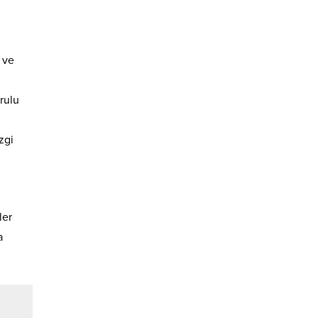
 ve
rulu
zgi
ler
a