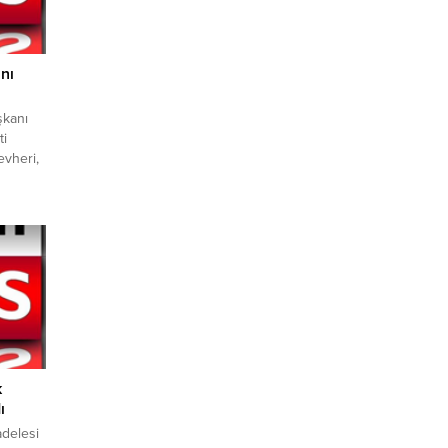
nı
şkanı
ti
evheri,
i sipahi
nlıurfa
nel
urfa
naf
ile
k
ı
adelesi