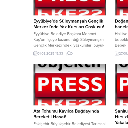
Eyyübiye’de Süleymanşah Gençlik
Doğan 
Merkezi’nde Yaz Kursları Coşkusu!
hanele
Eyyübiye Belediye Başkanı Mehmet
Haliliy
Kuş’un ilçeye kazandırdığı Süleymanşah
bebekle
Gençlik Merkezi’ndeki yazkursları büyük
Bebek p
ilgi görüyor. Gelen talepler üzerine açılan
gözleri
01.08.2025 15:33
0
27.09
resim kursuna katılan minik yetenekler,
puset v
sanathayatına ilk adımı da burada atıyor.
ediliyo
Şanlıurfa’nın en fazla genç nüfusuna
İşleri 
sahip ilçesi Eyyübiye’de, çocukların ve
Mehmet 
gençlerin eğitim, sanat vemeslek
geneli
hayatlarına yön veren Süleymanşah
ediyor.
Gençlik Merkezi’nde açılan...
bünyesi
yönelik.
Ata Tohumu Kavılca Buğdayında
Şanlıu
Bereketli Hasat!
Hırsızl
Yakala
Eskişehir Büyükşehir Belediyesi Tarımsal