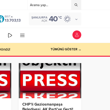
40
BIST
°C
ŞANLIURFA
13.703,13
AÇIK
TÜMÜNÜ GÖSTER →
CHP’li Gaziosmanpaşa
Belediyesi, AK Parti’ye Geçti!