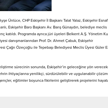
şe Ünlüce, CHP Eskişehir İl Başkanı Talat Yalaz, Eskişehir Esnaf
anlı, Eskişehir Baro Başkanı Av. Barış Günaydın, belediye meclis
enç katıldı. Programda ayrıca jüri üyeleri Belkent A.Ş. Yönetim Ku
iyesi danışmanlarından Prof. Dr. Ahmet Çabuk, Eskişehir
si Çağrı Özeçoğlu ile Tepebaşı Belediyesi Meclis Üyesi Güler E
eliştirme sürecinin sonunda, Eskişehir’in geleceğine yön verecek
ehrin ihtiyaçlarına yenilikçi, sürdürülebilir ve uygulanabilir çözüm
çler, eğitimler boyunca fikirlerini geliştirerek projelerini hayat