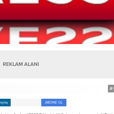
REKLAM ALANI
A
+
ABONE OL
aylaş