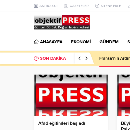
ASTROLOJİ
GAZETELER
SİTENE EKLE
ANASAYFA
EKONOMİ
GÜNDEM
S
SON DAKİKA
112 Acil Ekipler
Afad eğitimleri başladı
Büy
Psik