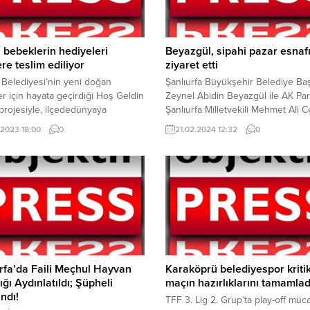
bebeklerin hediyeleri
Beyazgül, sipahi pazar esnafı
re teslim ediliyor
ziyaret etti
e Belediyesi’nin yeni doğan
Şanlıurfa Büyükşehir Belediye Ba
r için hayata geçirdiği Hoş Geldin
Zeynel Abidin Beyazgül ile AK Par
rojesiyle, ilçededünyaya
Şanlıurfa Milletvekili Mehmet Ali C
ni açan bebeklerin ilk ihtiyacı olan
Balıklıgöl platosunda yer alan tarih
.2023 18:00
0
21.02.2024 12:32
0
e çanta hediyeleri hanelere teslim
pazarında esnafları ziyaret etti. Şa
r.Haliliye Belediyesi Sosyal Yardım
Büyükşehir Belediye Başkanı Zey
Müdürlüğü, Belediye Başkanı
Abidin Beyazgül ile AK Parti Şanlı
Canpolat’ın talimatlarıyla ilçe
Milletvekili Mehmet Ali Cevheri es
ndeki hanelere dokunmaya devam
ziyaretlerini sürdürüyor. Beyazgül 
Sosyal Yardım İşleri Müdürlük
Milletvekili Cevheri Haşimiye
nde ihtiyaç sahibi ailelere
Meydanındaki tarihi...
..
rfa’da Faili Meçhul Hayvan
Karaköprü belediyespor kriti
ığı Aydınlatıldı; Şüpheli
maçın hazırlıklarını tamamlad
ndı!
TFF 3. Lig 2. Grup’ta play-off müc