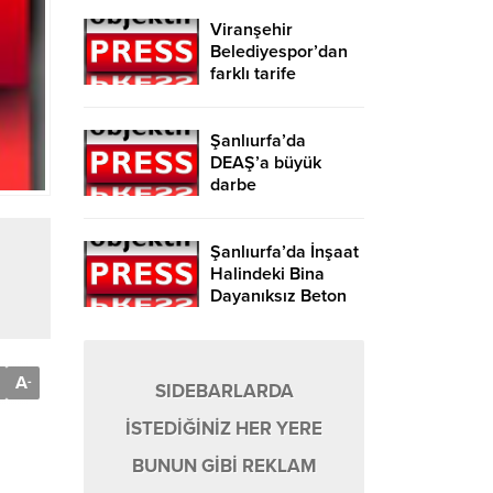
Viranşehir
Belediyespor’dan
farklı tarife
Şanlıurfa’da
DEAŞ’a büyük
darbe
Şanlıurfa’da İnşaat
Halindeki Bina
Dayanıksız Beton
Nedeniyle Yıkıldı!
A
-
SIDEBARLARDA
İSTEDİĞİNİZ HER YERE
BUNUN GİBİ REKLAM