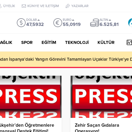
ÜYELİK
KÜNYE VE İLETİŞİM
YAZARLAR
DOLAR
EURO
ALTIN
47,5932
55,0919
6.525,81
AĞLIK
SPOR
EĞİTİM
TEKNOLOJİ
KÜLTÜR
i Araçta Doğum Yaptırdı!
ükşehir’den Öğretmenlere
Zehir Saçan Gıdalara
ososyal Destek Eğitimi!
Operasyon!