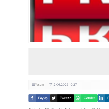
Yaşam
12.06.2026 10:27
Paylaş
Tweetle
Gönder
P