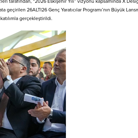
leri tarafından, “2026 Eskişehir Yılı” vizyonu kapsamında X Desi
ayata geçirilen 26ALTI26 Genç Yaratıcılar Programı’nın Büyük Lan
tılımla gerçekleştirildi.