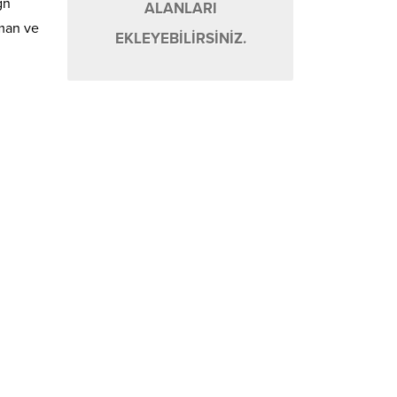
gn
ALANLARI
sman ve
EKLEYEBİLİRSİNİZ.