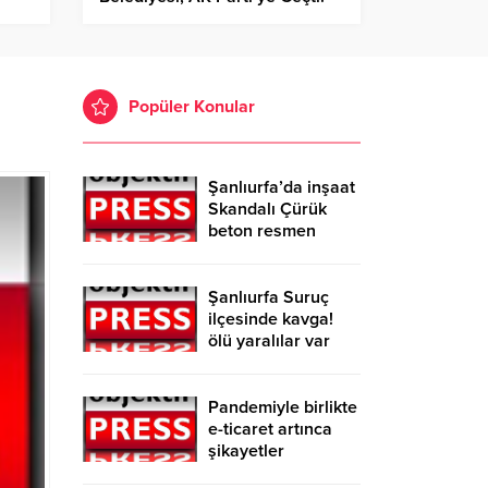
Popüler Konular
Şanlıurfa’da inşaat
Skandalı Çürük
beton resmen
belgelendi
Şanlıurfa Suruç
ilçesinde kavga!
ölü yaralılar var
Pandemiyle birlikte
e-ticaret artınca
şikayetler
de katlandı