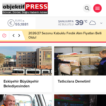
39
ALTIN
°C
ŞANLIURFA
6.660,55
AZ BULUTLU
Haliliye Belediyesi Her Gün 4 Bin 898 Kişiye Sıcak
Yemek Ulaştırıyor!
Eskişehir Büyükşehir
Tatlıcılara Denetim!
Belediyesinden
Dolandırıcılık Uyarısı!