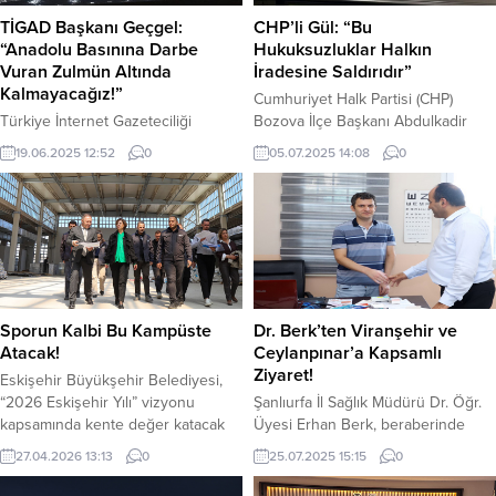
TİGAD Başkanı Geçgel:
CHP’li Gül: “Bu
“Anadolu Basınına Darbe
Hukuksuzluklar Halkın
Vuran Zulmün Altında
İradesine Saldırıdır”
Kalmayacağız!”
Cumhuriyet Halk Partisi (CHP)
Türkiye İnternet Gazeteciliği
Bozova İlçe Başkanı Abdulkadir
Derneği (TİGAD) Genel Başkanı
Gül, bu sabah CHP’li belediye
19.06.2025 12:52
0
05.07.2025 14:08
0
Okan Geçgel, hükümetin
başkanlarına yönelik
uygulamaya koyduğu tasarruf
gerçekleştirilen gözaltı
tedbirleri kapsamında yerel basının
operasyonlarını kınadı.
gelir kaynaklarının kesilmesine sert
Operasyonun siyasi amaçlarla
tepki gösterdi. Geçgel, Anadolu
yapıldığını belirten Gül, “Bu
Basınının susturulmak istendiğini
uygulamalar, halkın sandıkta verdiği
belirterek, “Basının üç kuruşluk
karara doğrudan müdahaledir”
ekmeğinden tasarruf olmaz”
ifadelerini kullandı. Gül
Sporun Kalbi Bu Kampüste
Dr. Berk’ten Viranşehir ve
dedi.“Kapılarımıza kilit vurmaya
açıklamasında şu ifadeleri kullandı:
Atacak!
Ceylanpınar’a Kapsamlı
hazırız”Geçgel, Hazine ve Maliye
“Bugün gözaltına alınan belediye
Ziyaret!
Eskişehir Büyükşehir Belediyesi,
Bakanı Mehmet Şimşek’in
başkanlarımız, seçimle halktan
“2026 Eskişehir Yılı” vizyonu
Şanlıurfa İl Sağlık Müdürü Dr. Öğr.
yürüttüğü ekonomi programına
aldığı yetkiyi hakkıyla...
kapsamında kente değer katacak
Üyesi Erhan Berk, beraberinde
eleştirilerde bulunarak,...
dev bir projeyi daha hayata
Hizmet Başkanları ile birlikte
27.04.2026 13:13
0
25.07.2025 15:15
0
geçiriyor. 5 bin 250 metrekare
Viranşehir ve Ceylanpınar
kapalı alana sahip olacak Spor
ilçelerinde sağlık tesislerini ziyaret