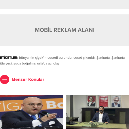
MOBİL REKLAM ALANI
ETİKETLER:
bünyamin çiçek'in cesedi bulundu
,
ceset çıkarıldı
,
Şanlıurfa
,
Şanlıurfa
itfaiyesi
,
suda boğulma
,
urfa'da acı olay
Benzer Konular